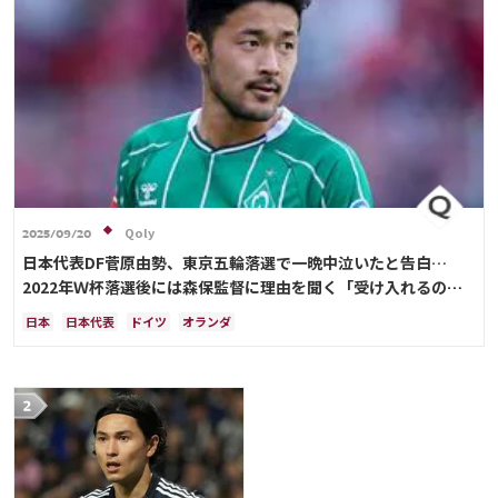
Qoly
2025/09/20
日本代表DF菅原由勢、東京五輪落選で一晩中泣いたと告白…
2022年Ｗ杯落選後には森保監督に理由を聞く「受け入れるのは
難しかった」
日本
日本代表
ドイツ
オランダ