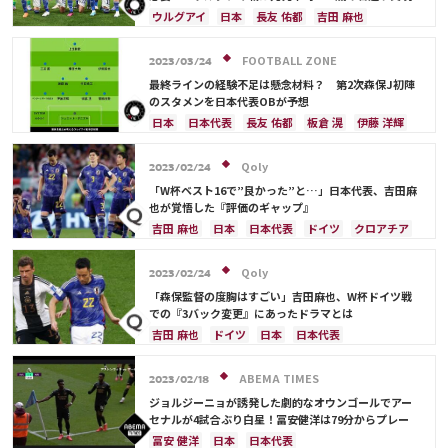
ウルグアイ
日本
長友 佑都
吉田 麻也
板倉 滉
酒井 宏樹
ドイツ
イングランド
日本代表
シュミット・ダニエル
浅野 拓磨
FOOTBALL ZONE
2023/03/24
南野 拓実
守田 英正
三笘 薫
鎌田 大地
最終ラインの経験不足は懸念材料？ 第2次森保J初陣
堂安 律
冨安 健洋
遠藤 航
大迫 勇也
のスタメンを日本代表OBが予想
伊藤 洋輝
日本
日本代表
長友 佑都
板倉 滉
伊藤 洋輝
ベルギー
ウルグアイ
川島 永嗣
権田 修一
シュミット・ダニエル
谷 晃生
吉田 麻也
Qoly
2023/02/24
谷口 彰悟
山根 視来
柴崎 岳
伊東 純也
「W杯ベスト16で”良かった”と…」日本代表、吉田麻
南野 拓実
守田 英正
三笘 薫
上田 綺世
也が覚悟した『評価のギャップ』
鎌田 大地
酒井 宏樹
冨安 健洋
遠藤 航
吉田 麻也
日本
日本代表
ドイツ
クロアチア
相馬 勇紀
三笘 薫
鎌田 大地
スペイン
ブラジル
谷 晃生
冨安 健洋
Qoly
2023/02/24
「森保監督の度胸はすごい」吉田麻也、W杯ドイツ戦
での『3バック変更』にあったドラマとは
吉田 麻也
ドイツ
日本
日本代表
トーマス・ミュラー
長友 佑都
田中 碧
板倉 滉
冨安 健洋
ABEMA TIMES
2023/02/18
ジョルジーニョが誘発した劇的なオウンゴールでアー
セナルが4試合ぶり白星！冨安健洋は79分からプレー
冨安 健洋
日本
日本代表