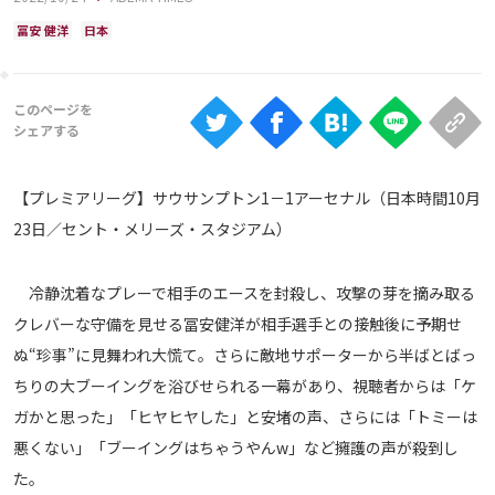
Ranking
冨安 健洋
日本
大会について
About
視聴方法
【プレミアリーグ】サウサンプトン1－1アーセナル（日本時間10月
23日／セント・メリーズ・スタジアム）
iOS Apps
冷静沈着なプレーで相手のエースを封殺し、攻撃の芽を摘み取る
Android
クレバーな守備を見せる冨安健洋が相手選手との接触後に予期せ
ぬ“珍事”に見舞われ大慌て。さらに敵地サポーターから半ばとばっ
Web
ちりの大ブーイングを浴びせられる一幕があり、視聴者からは「ケ
ABEMAの視聴について
ガかと思った」「ヒヤヒヤした」と安堵の声、さらには「トミーは
TV
悪くない」「ブーイングはちゃうやんw」など擁護の声が殺到し
た。