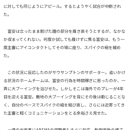
に対しても同じようにアピール。するとようやく試合が中断され
運営会社
た。
ご利用にあたって
プライバシーポリシー
冨安は立ったまま脱げた踵の部分を履き直そうとするが、なかな
お問い合わせ
か収まってくれない。何度か試しても履けずに焦る冨安は、もう一
度主審にアイコンタクトしてその場に座り、スパイクの紐を緩め
Share
た。
© AbemaTV. Inc. All Rights Reserved.
この状況に反応したのがサウサンプトンのサポーター。追いかけ
る状況のホームチームは、冨安の行為を時間稼ぎに思ったのか、一
斉に大ブーイングを浴びせた。しかしそこは海外でのプレーが4年
目を迎える冨安。敵地の大ブーイングを背にその後は動じることな
く、自分のペースでスパイクの紐を結び直し、さらには近寄ってき
た主審と軽くコミュニケーションをとる余裕さえ見せた。
一連の出来事にABEMAの視聴者もすぐに反応。転倒直後の様子