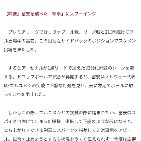
メディアアライアンス
【映像】冨安を襲った「珍事」に大ブーイング
プレミアリーグではリヴァプール戦、リーズ戦と2試合続けてフ
ル出場中の冨安。この日も左サイドバックのポジションでスタメン
出場を果たした。
するとアーセナルが1点リードで迎えた32分に問題のシーンを迎
える。ドロップボールで試合が再開すると、冨安はノルウェー代表
MFエルユヌシの突破に冷静な対処を見せ、先に左足でボールに触
ってこれを阻止した。
しかしこの際、エルユヌシとの接触の際に踏まれたか、冨安のス
パイクは脱げてしまった模様。後転して正座のような形になると、
立ち上がりすぐさま副審にスパイクを指差して非常事態をアピー
ル。試合を止めようとするも状況をうまく伝えられず…今度は主審