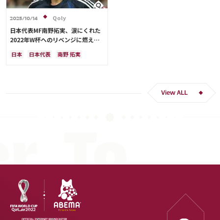
Qoly
2025/10/14
日本代表MF南野拓実、涙にくれた
2022年W杯へのリベンジに燃える
「絶対にリベンジしたい」「サッカ
日本
日本代表
南野 拓実
ー人生をかけた戦い」
クロアチア
長友 佑都
ドイツ
スペイン
川島 永嗣
谷 晃生
吉田 麻也
谷口 彰悟
伊東 純也
View ALL