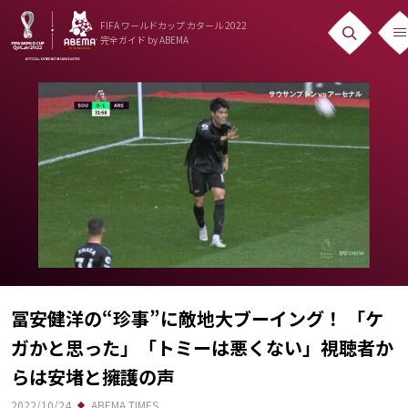
FIFA ワールドカップ カタール 2022
完全ガイド
by ABEMA
ニュース
News
出場国
Teams
日本代表
Team Japan
日程・結果
冨安健洋の“珍事”に敵地大ブーイング！ 「ケ
ガかと思った」「トミーは悪くない」視聴者か
Schedule
らは安堵と擁護の声
ランキング
2022/10/24
ABEMA TIMES