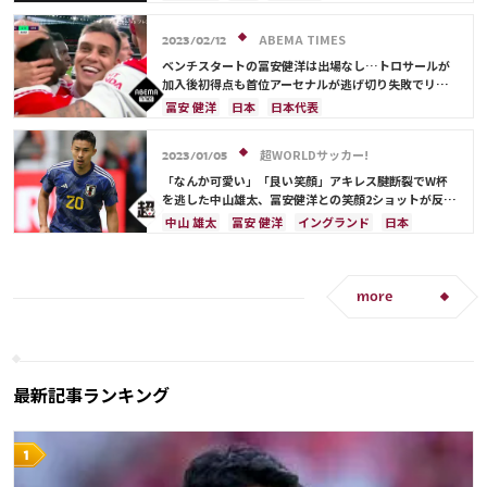
ABEMA TIMES
2023/02/12
ベンチスタートの冨安健洋は出場なし…トロサールが
加入後初得点も首位アーセナルが逃げ切り失敗でリー
グ戦2戦未勝利
冨安 健洋
日本
日本代表
超WORLDサッカー!
2023/01/05
「なんか可愛い」「良い笑顔」アキレス腱断裂でW杯
を逃した中山雄太、冨安健洋との笑顔2ショットが反響
「楽しい時間を過ごすことができました」
中山 雄太
冨安 健洋
イングランド
日本
日本代表
more
最新記事ランキング