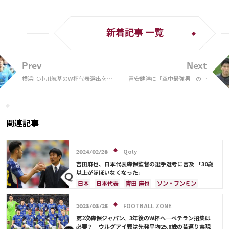
新着記事 一覧
Prev
Next
横浜FC小川航基のW杯代表選出をワ
冨安健洋に「空中最強男」の称
ッキー提言！湘南・町野修斗と比較
号 ノルウェー代表との“連続エ
の声も
アバトル”に完勝で「これが世
界のトミー」称賛の声続々
関連記事
Qoly
2024/02/28
吉田麻也、日本代表森保監督の選手選考に言及 「30歳
以上がほぼいなくなった」
日本
日本代表
吉田 麻也
ソン・フンミン
韓国
遠藤 航
ドイツ
イラン
イングランド
冨安 健洋
FOOTBALL ZONE
2023/03/25
第2次森保ジャパン、3年後のW杯へ―ベテラン招集は
必要？ ウルグアイ戦は先発平均25.8歳の若返り実現