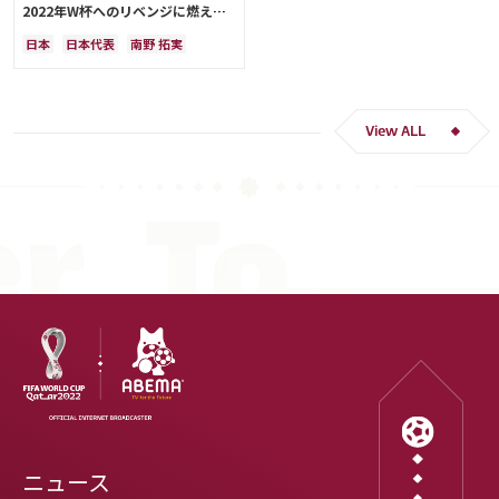
2022年W杯へのリベンジに燃える
「絶対にリベンジしたい」「サッカ
日本
日本代表
南野 拓実
ー人生をかけた戦い」
クロアチア
長友 佑都
ドイツ
スペイン
川島 永嗣
谷 晃生
吉田 麻也
谷口 彰悟
伊東 純也
View ALL
ニュース