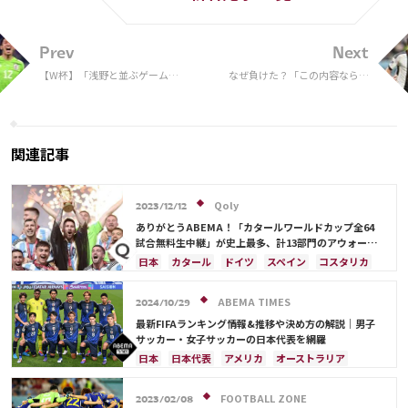
Prev
Next
【W杯】「浅野と並ぶゲーム
なぜ負けた？「この内容なら勝
MVP」 日本代表OBがドイツ戦大
てていたはず」独代表MF、サッ
金星の立役者の1人に挙げたのは？
カー日本代表に敗れショック
関連記事
Qoly
2023/12/12
ありがとうABEMA！「カタールワールドカップ全64
試合無料生中継」が史上最多、計13部門のアウォード
を受賞
日本
カタール
ドイツ
スペイン
コスタリカ
日本代表
ABEMA TIMES
2024/10/29
最新FIFAランキング情報&推移や決め方の解説｜男子
サッカー・女子サッカーの日本代表を網羅
日本
日本代表
アメリカ
オーストラリア
サウジアラビア
ブラジル
アルゼンチン
カタール
イラン
韓国
ドイツ
スペイン
FOOTBALL ZONE
2023/02/08