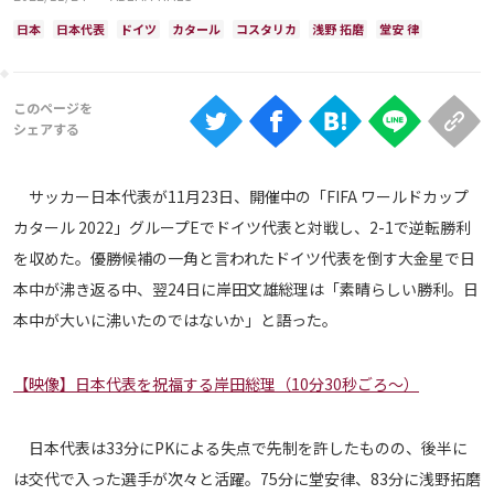
Ranking
日本
日本代表
ドイツ
カタール
コスタリカ
浅野 拓磨
堂安 律
大会について
About
視聴方法
サッカー日本代表が11月23日、開催中の「FIFA ワールドカップ
カタール 2022」グループEでドイツ代表と対戦し、2-1で逆転勝利
iOS Apps
を収めた。優勝候補の一角と言われたドイツ代表を倒す大金星で日
本中が沸き返る中、翌24日に岸田文雄総理は「素晴らしい勝利。日
Android
本中が大いに沸いたのではないか」と語った。
Web
【映像】日本代表を祝福する岸田総理（10分30秒ごろ～）
ABEMAの視聴について
TV
日本代表は33分にPKによる失点で先制を許したものの、後半に
は交代で入った選手が次々と活躍。75分に堂安律、83分に浅野拓磨