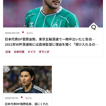
Qoly
2025/09/20
日本代表DF菅原由勢、東京五輪落選で一晩中泣いたと告白…
2022年Ｗ杯落選後には森保監督に理由を聞く「受け入れるのは
難しかった」
日本
日本代表
ドイツ
オランダ
Qoly
2025/10/14
日本代表MF南野拓実、涙にくれた