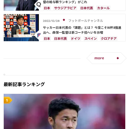
サルダル・アズムン
督の給与額ランキング」がこれ
日本
サウジアラビア
日本代表
カタール
イラン
ドイツ
デンマーク
セルビア
スペイン
フランス
ベルギー
クロアチア
フットボールチャンネル
2022/12/28
スイス
イングランド
オランダ
ポーランド
サッカー日本代表の「課題」とは？ 今度こそW杯8強進
ポルトガル
ブラジル
アルゼンチン
出へ、森保一監督は新コーチ招へいを示唆
エクアドル
ウルグアイ
カナダ
メキシコ
日本
日本代表
ドイツ
スペイン
クロアチア
ガーナ
セネガル
カメルーン
モロッコ
韓国
コスタリカ
カタール
フランス
アルゼンチン
アメリカ
ウェールズ
オーストラリア
三笘 薫
コスタリカ
more
最新記事ランキング