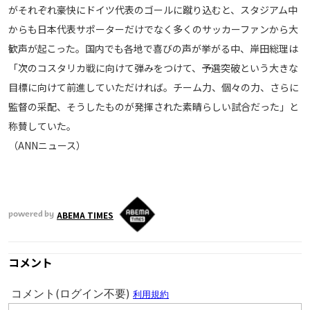
がそれぞれ豪快にドイツ代表のゴールに蹴り込むと、スタジアム中
メディアアライアンス
からも日本代表サポーターだけでなく多くのサッカーファンから大
歓声が起こった。国内でも各地で喜びの声が挙がる中、岸田総理は
「次のコスタリカ戦に向けて弾みをつけて、予選突破という大きな
目標に向けて前進していただければ。チーム力、個々の力、さらに
監督の采配、そうしたものが発揮された素晴らしい試合だった」と
称賛していた。
（ANNニュース）
ABEMA TIMES
powered by
コメント