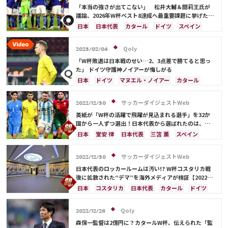
フランス
ベルギー
スイス
イングランド
「本当の強さが出てこない」 松井大輔＆闘莉王氏が
オランダ
ポルトガル
デンマーク
セルビア
議論、2026年W杯ベスト8達成へ最重要課題に挙げたの
は？
クロアチア
ポーランド
エクアドル
日本
日本代表
カタール
ドイツ
スペイン
ウルグアイ
カナダ
メキシコ
ガーナ
カナダ
メキシコ
アメリカ
コスタリカ
セネガル
カメルーン
モロッコ
ウェールズ
田中 碧
町野 修斗
Qoly
2023/02/04
コスタリカ
「W杯敗退は日本戦のせい…2、3点差で勝てると思っ
た」 ドイツ守護神ノイアーが悔しがる
日本
ドイツ
マヌエル・ノイアー
カタール
スペイン
コスタリカ
日本代表
サッカーダイジェストWeb
2022/12/30
英紙が「W杯の活躍で飛躍が見込まれる選手」を32か
国から一人ずつ選出！日本代表から選ばれたのは、堂
安や三笘ではなく…
日本
堂安 律
日本代表
三笘 薫
スペイン
田中 碧
ドイツ
カタール
クロアチア
イラン
サウジアラビア
デンマーク
セルビア
サッカーダイジェストWeb
2022/12/30
フランス
ベルギー
スイス
イングランド
日本代表のロッカールームは汚い!? W杯コスタリカ戦
オランダ
ポーランド
ポルトガル
ブラジル
後に拡散された“デマ”を海外メディアが検証【2022総
集編】
アルゼンチン
エクアドル
ウルグアイ
カナダ
日本
コスタリカ
日本代表
カタール
ドイツ
メキシコ
ガーナ
セネガル
カメルーン
プレーオフ
モロッコ
韓国
アメリカ
ウェールズ
Qoly
2022/12/28
オーストラリア
コスタリカ
ケイラー・ナバス
森保一監督は2億円に？カタールW杯、伝えられた「監