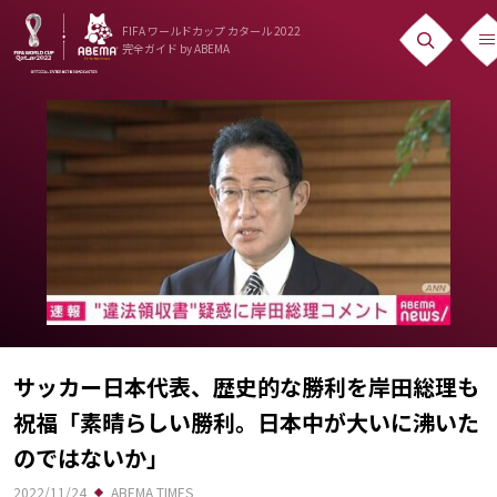
FIFA ワールドカップ カタール 2022
完全ガイド
by ABEMA
ニュース
News
出場国
Teams
日本代表
Team Japan
日程・結果
サッカー日本代表、歴史的な勝利を岸田総理も
祝福「素晴らしい勝利。日本中が大いに沸いた
Schedule
のではないか」
ランキング
2022/11/24
ABEMA TIMES