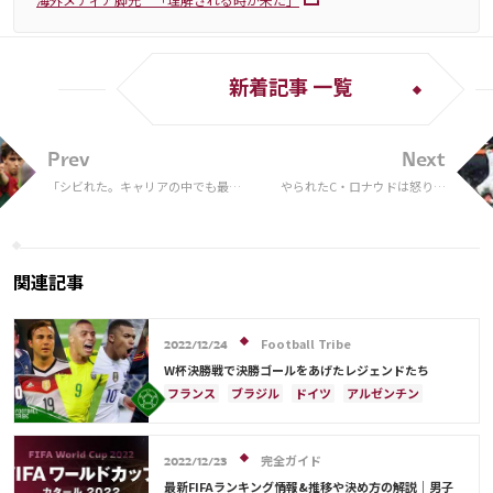
新着記事 一覧
Prev
Next
「シビれた。キャリアの中でも最高
やられたC・ロナウドは怒り？
の瞬間」 W杯デビュー戦で鮮やか
相手選手が代名詞のゴールパフ
なゴール…J・フェリックスが喜び
ォを完コピする！「やりおる」
「メンタル強すぎ」
関連記事
Football Tribe
2022/12/24
W杯決勝戦で決勝ゴールをあげたレジェンドたち
フランス
ブラジル
ドイツ
アルゼンチン
キリアン・ムバッペ
スペイン
イングランド
日本
リオネル・メッシ
三笘 薫
完全ガイド
サウジアラビア
クロアチア
オランダ
2022/12/23
ウェールズ
日本代表
ケイラー・ナバス
最新FIFAランキング情報&推移や決め方の解説｜男子