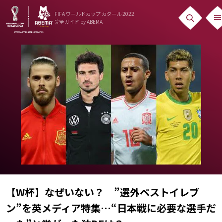
FIFA ワールドカップ カタール 2022
完全ガイド
by ABEMA
ニュース
News
出場国
Teams
日本代表
Team Japan
日程・結果
Schedule
【W杯】なぜいない？ ”選外ベストイレブ
ン”を英メディア特集…“日本戦に必要な選手だ
ランキング