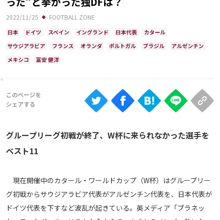
った”と挙がった独DFは？
Ranking
2022/11/25
FOOTBALL ZONE
大会について
日本
ドイツ
スペイン
イングランド
日本代表
カタール
About
サウジアラビア
フランス
オランダ
ポルトガル
ブラジル
アルゼンチン
メキシコ
冨安 健洋
視聴方法
iOS Apps
Android
グループリーグ初戦が終了、W杯に来られなかった選手を
ベスト11
Web
ABEMAの視聴について
現在開催中のカタール・ワールドカップ（W杯）はグループリー
TV
グ初戦からサウジアラビア代表がアルゼンチン代表を、日本代表が
ドイツ代表を下すなど波乱が起きている。英メディア「プラネッ