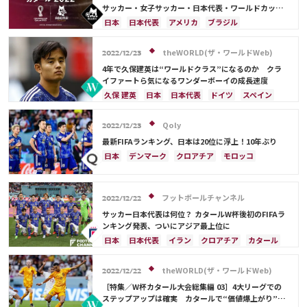
サッカー・女子サッカー・日本代表・ワールドカップ
出場国を網羅
日本
日本代表
アメリカ
ブラジル
オーストラリア
イラン
フランス
韓国
ドイツ
ベルギー
クロアチア
スイス
theWORLD(ザ・ワールドWeb)
2022/12/23
イングランド
アルゼンチン
ガーナ
4年で久保建英は“ワールドクラス”になるのか クラ
デンマーク
セルビア
スペイン
オランダ
イファートら気になるワンダーボーイの成長速度
ポーランド
ポルトガル
エクアドル
久保 建英
日本
日本代表
ドイツ
スペイン
ウルグアイ
カナダ
メキシコ
セネガル
クロアチア
イングランド
オランダ
カメルーン
モロッコ
ウェールズ
コスタリカ
Qoly
2022/12/23
カタール
サウジアラビア
中山 雄太
最新FIFAランキング、日本は20位に浮上！10年ぶり
日本
デンマーク
クロアチア
モロッコ
オーストラリア
日本代表
イラン
ドイツ
セルビア
スペイン
フランス
ベルギー
フットボールチャンネル
スイス
イングランド
オランダ
ポーランド
2022/12/22
ポルトガル
ブラジル
アルゼンチン
サッカー日本代表は何位？ カタールW杯後初のFIFAラ
ンキング発表、ついにアジア最上位に
ウルグアイ
カナダ
メキシコ
セネガル
韓国
日本
日本代表
イラン
クロアチア
カタール
アメリカ
ウェールズ
フランス
ベルギー
ブラジル
アルゼンチン
モロッコ
オーストラリア
サウジアラビア
theWORLD(ザ・ワールドWeb)
2022/12/22
ドイツ
デンマーク
スペイン
スイス
［特集／W杯カタール大会総集編 03］4大リーグでの
イングランド
オランダ
ポルトガル
ステップアップは確実 カタールで“価値爆上がり”の