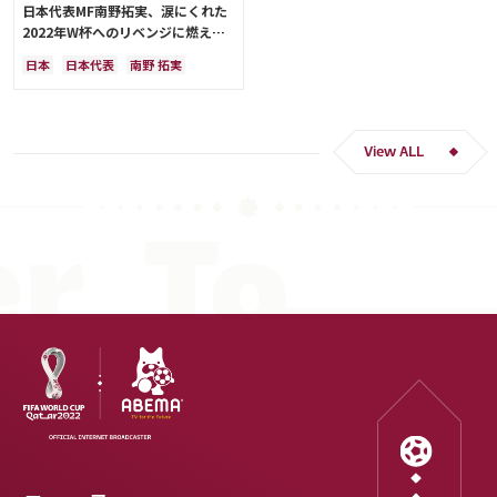
日本代表MF南野拓実、涙にくれた
2022年W杯へのリベンジに燃える
「絶対にリベンジしたい」「サッカ
日本
日本代表
南野 拓実
ー人生をかけた戦い」
クロアチア
長友 佑都
ドイツ
スペイン
川島 永嗣
谷 晃生
吉田 麻也
谷口 彰悟
伊東 純也
View ALL