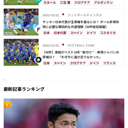
11人
ウルグアイ
メキシコ
セネガル
韓国
カタール
三笘 薫
クロアチア
アルゼンチン
アメリカ
三笘 薫
田中 碧
日本
イングランド
堂安 律
オランダ
モロッコ
日本代表
守田 英正
フットボールチャンネル
2022/12/22
リオネル・メッシ
ドイツ
スペイン
スイス
サッカー日本代表が主導権を握るには？ ボール非保持
ポーランド
ポルトガル
エクアドル
セネガル
時に必要な戦術的な共通理解【W杯総括後編】
コスタリカ
C・ロナウド
カリム・ベンゼマ
日本
日本代表
スペイン
ドイツ
コスタリカ
メンフィス・デパイ
伊藤 洋輝
サウジアラビア
イングランド
ブラジル
モロッコ
守田 英正
三笘 薫
鎌田 大地
FOOTBALL ZONE
2022/12/22
サディオ・マネ
堂安 律
遠藤 航
【W杯】英紙がベスト16を“格付け”…森保ジャパンの
評価は？ 「わずかに運が足りなかった」
日本
スペイン
クロアチア
ドイツ
フランス
アルゼンチン
モロッコ
オーストラリア
日本代表
ベルギー
スイス
イングランド
オランダ
ポーランド
ポルトガル
ブラジル
セネガル
韓国
アメリカ
最新記事ランキング