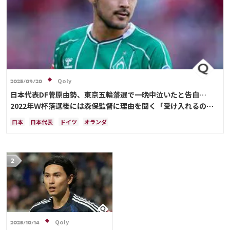
Qoly
2025/09/20
日本代表DF菅原由勢、東京五輪落選で一晩中泣いたと告白…
2022年Ｗ杯落選後には森保監督に理由を聞く「受け入れるのは
難しかった」
日本
日本代表
ドイツ
オランダ
Qoly
2025/10/14