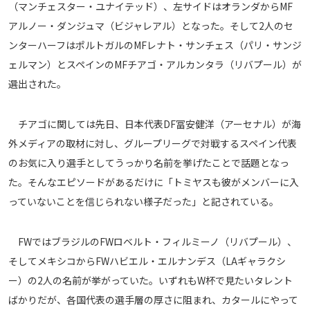
（マンチェスター・ユナイテッド）、左サイドはオランダからMF
運営会社
アルノー・ダンジュマ（ビジャレアル）となった。そして2人のセ
ご利用にあたって
ンターハーフはポルトガルのMFレナト・サンチェス（パリ・サンジ
プライバシーポリシー
ェルマン）とスペインのMFチアゴ・アルカンタラ（リバプール）が
選出された。
お問い合わせ
チアゴに関しては先日、日本代表DF冨安健洋（アーセナル）が海
Share
外メディアの取材に対し、グループリーグで対戦するスペイン代表
© AbemaTV. Inc. All Rights Reserved.
のお気に入り選手としてうっかり名前を挙げたことで話題となっ
た。そんなエピソードがあるだけに「トミヤスも彼がメンバーに入
っていないことを信じられない様子だった」と記されている。
FWではブラジルのFWロベルト・フィルミーノ（リバプール）、
そしてメキシコからFWハビエル・エルナンデス（LAギャラクシ
ー）の2人の名前が挙がっていた。いずれもW杯で見たいタレント
ばかりだが、各国代表の選手層の厚さに阻まれ、カタールにやって