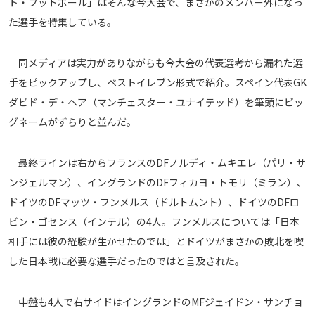
ト・フットボール」はそんな今大会で、まさかのメンバー外になっ
メディアアライアンス
た選手を特集している。
同メディアは実力がありながらも今大会の代表選考から漏れた選
手をピックアップし、ベストイレブン形式で紹介。スペイン代表GK
ダビド・デ・ヘア（マンチェスター・ユナイテッド）を筆頭にビッ
グネームがずらりと並んだ。
最終ラインは右からフランスのDFノルディ・ムキエレ（パリ・サ
ンジェルマン）、イングランドのDFフィカヨ・トモリ（ミラン）、
ドイツのDFマッツ・フンメルス（ドルトムント）、ドイツのDFロ
ビン・ゴセンス（インテル）の4人。フンメルスについては「日本
相手には彼の経験が生かせたのでは」とドイツがまさかの敗北を喫
した日本戦に必要な選手だったのではと言及された。
中盤も4人で右サイドはイングランドのMFジェイドン・サンチョ