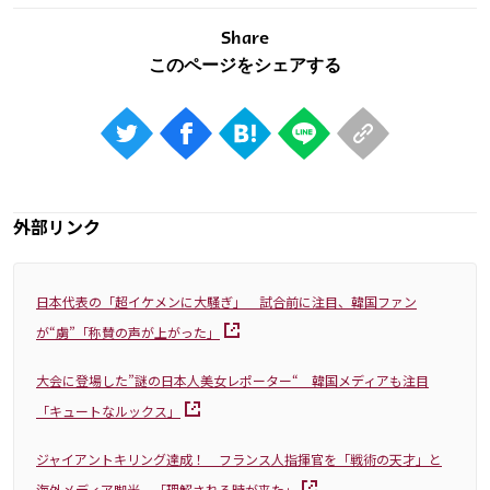
Share
外部リンク
日本代表の「超イケメンに大騒ぎ」 試合前に注目、韓国ファン
が“虜”「称賛の声が上がった」
大会に登場した”謎の日本人美女レポーター“ 韓国メディアも注目
「キュートなルックス」
ジャイアントキリング達成！ フランス人指揮官を「戦術の天才」と
海外メディア脚光 「理解される時が来た」