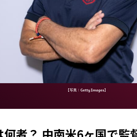
【写真：Getty Images】
何者？ 中南米6ヶ国で監