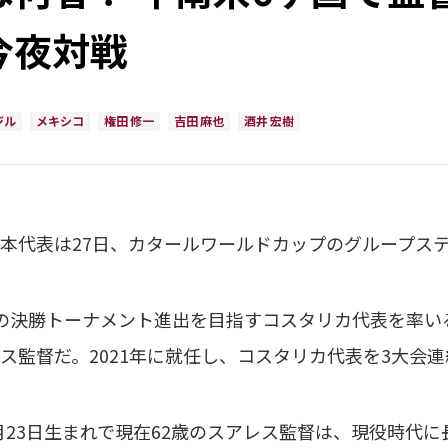
今夜対戦
ジル
メキシコ
権田 修一
吉田 麻也
酒井 宏樹
代表は27日、カタールワールドカップのグループステ
の決勝トーナメント進出を目指すコスタリカ代表を率い
ス監督だ。2021年に就任し、コスタリカ代表を3大会
2月23日生まれで現在62歳のスアレス監督は、現役時代