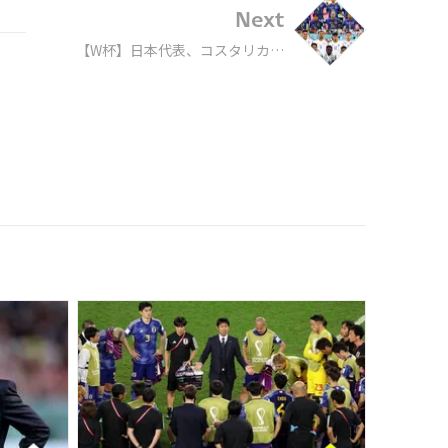
Next
【W杯】日本代表、コスタリカ戦
の「攻略ポイント」 厄介な18歳
アタッカーに要注意、マークの受
け渡しが1つの鍵に