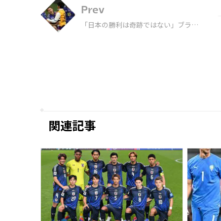
Prev
「日本の勝利は奇跡ではない」ブラジ
ル人記者が感嘆した森保Jと“ドイツと
の差”。中立の観客を味方につけた戦
いぶりを激賞［現地発］【W杯】
関連記事