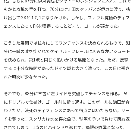
化。さらに67分に伊東純也をシャドーのポジションに入れ、これで
もかと攻撃の手を打つ。70分には守田のタテパスが伊東に渡り、抜
け出してGKと１対1になりかけた。しかし、ファウル覚悟のディフ
ェンスにあってFKを獲得するにとどまり、ゴールが遠かった。
こうした展開では往々にしてワンチャンスを決められるもので、81
分に一瞬の隙を突かれてケイセル・フレールに巧みな左足シュート
を決められ、第1戦と同じく追いかける展開となった。ただ、反撃
するに十分な時間があったドイツ戦と大きく違って、この日は残さ
れた時間が少なかった。
それでも、88分に三笘が左サイドを突破してチャンスを作る。PA
にドリブルで仕掛け、ゴール前に折り返す。このボールに鎌田が合
わせたが、決死のディフェンスにあって得点にはいたらない。リー
ドを奪ったコスタリカは水を得た魚で、球際の争いで負けて跳ね返
されてしまう。1点のビハインドを返せず、痛恨の敗戦となった。