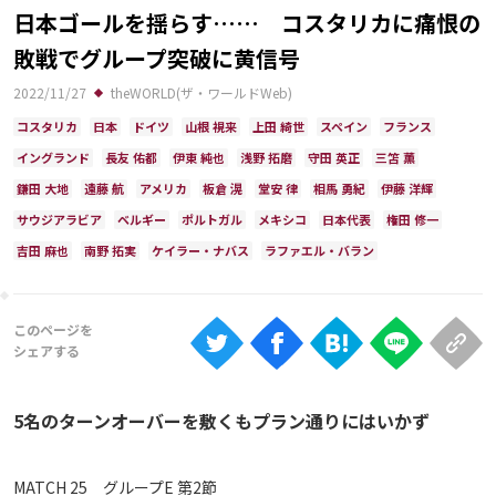
Ranking
日本ゴールを揺らす…… コスタリカに痛恨の
敗戦でグループ突破に黄信号
大会について
2022/11/27
theWORLD(ザ・ワールドWeb)
About
コスタリカ
日本
ドイツ
山根 視来
上田 綺世
スペイン
フランス
イングランド
長友 佑都
伊東 純也
浅野 拓磨
守田 英正
三笘 薫
視聴方法
鎌田 大地
遠藤 航
アメリカ
板倉 滉
堂安 律
相馬 勇紀
伊藤 洋輝
サウジアラビア
ベルギー
ポルトガル
メキシコ
日本代表
権田 修一
iOS Apps
吉田 麻也
南野 拓実
ケイラー・ナバス
ラファエル・バラン
Android
Web
ABEMAの視聴について
5名のターンオーバーを敷くもプラン通りにはいかず
TV
MATCH 25 グループE 第2節