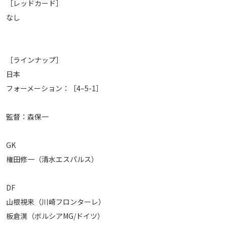
［レッドカード］
なし
［ラインナップ］
日本
フォーメーション：［4–5-1］
監督：森保一
GK
権田修一（清水エスパルス）
DF
山根視来（川崎フロンターレ）
板倉滉（ボルシアMG/ドイツ）