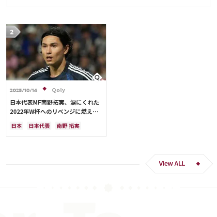
Qoly
2025/10/14
日本代表MF南野拓実、涙にくれた
2022年W杯へのリベンジに燃える
「絶対にリベンジしたい」「サッカ
日本
日本代表
南野 拓実
ー人生をかけた戦い」
クロアチア
長友 佑都
ドイツ
スペイン
川島 永嗣
谷 晃生
吉田 麻也
谷口 彰悟
伊東 純也
View ALL