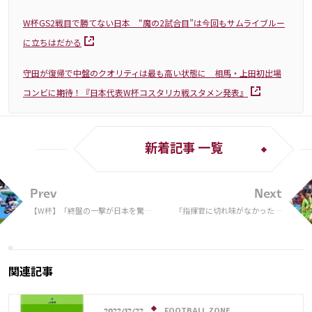
W杯GS2戦目で勝てない日本 “魔の2試合目”は今回もサムライブルー
に立ちはだかる
守田が復帰で中盤のクオリティは最も高い状態に 相馬・上田初出場
コンビに期待！『日本代表W杯コスタリカ戦スタメン発表』
新着記事 一覧
Prev
Next
【W杯】「終盤の一撃が日本を驚か
「指揮官に切れ味がなかった」
せた」 コスタリカ戦で痛い敗戦、
コスタリカに敗れた森保ジャパ
停滞の多かった試合を英紙総評「ク
ンの“決定力不足”を仏紙が指摘
オリティーが横ばい」
「攻め手に欠けた」【W杯】
関連記事
FOOTBALL ZONE
2022/12/22