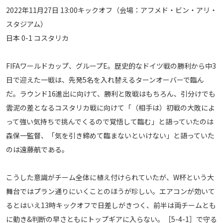
2022年11月27日 13:00キックオフ（会場：アフメド・ビン・アリ・
メディアアライアンス
スタジアム）
日本 0-1 コスタリカ
FIFAワールドカップ、グループE。歴史的なドイツ戦の勝利から中3
日で迎えた一戦は、先発5名を入れ替えるターンオーバーで臨ん
だ。ラウンド16進出に向けて、勝利と敗戦はもちろん、引分けでも
雲泥の差となるコスタリカ戦に向けて「（相手は）初戦の大敗によ
って強い気持ちで挑んでくるので覚悟して臨む」と語っていたのは
森保一監督、「気を引き締めて臨まないといけない」と語っていた
のは遠藤航である。
こうした意識がチーム全体に植え付けられていたが、W杯という大
舞台ではプラン通りにいくことのほうが珍しい。エアコンが効いて
るとはいえ13時キックオフで日差しがきつく、前半は両チームとも
に動き&判断の早さともにトップギアに入らない。［5-4-1］で守る