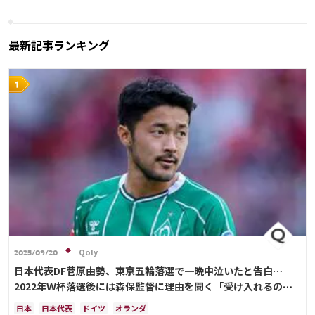
シュミット・ダニエル
長友 佑都
吉田 麻也
山根 視来
柴崎 岳
浅野 拓磨
南野 拓実
守田 英正
三笘 薫
上田 綺世
田中 碧
板倉 滉
最新記事ランキング
堂安 律
相馬 勇紀
伊藤 洋輝
町野 修斗
Qoly
2025/09/20
日本代表DF菅原由勢、東京五輪落選で一晩中泣いたと告白…
2022年Ｗ杯落選後には森保監督に理由を聞く「受け入れるのは
難しかった」
日本
日本代表
ドイツ
オランダ