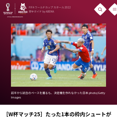
FIFA ワールドカップ カタール 2022
完全ガイド
by ABEMA
ニュース
News
出場国
Teams
日本代表
Team Japan
日程・結果
前半から試合のペースを握るも、決定機を作れなかった日本 photo/Getty
Images
Schedule
ランキング
［W杯マッチ25］たった1本の枠内シュートが