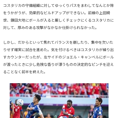
コスタリカの守備組織に対してゆっくりパスをまわしてなんとか隙
運営会社
をうかがうが、効果的なビルドアップができない。前線の上田綺
ご利用にあたって
世、鎌田大地にボールが入ると厳しくチェックにくるコスタリカに
プライバシーポリシー
対して、厚みのある攻撃がなかなか仕掛けられなかった。
お問い合わせ
しかし、だからといって焦れてバランスを崩したり、集中を欠いた
Share
りせず確実に試合を進めた。気を付けるべきはコスタリカが繰り出
すカウンターだったが、左サイドのジョエル・キャンベルにボール
© AbemaTV. Inc. All Rights Reserved.
が渡ったときに少し危険な香りが漂うものの決定的なピンチを迎え
ることなく前半を終えた。