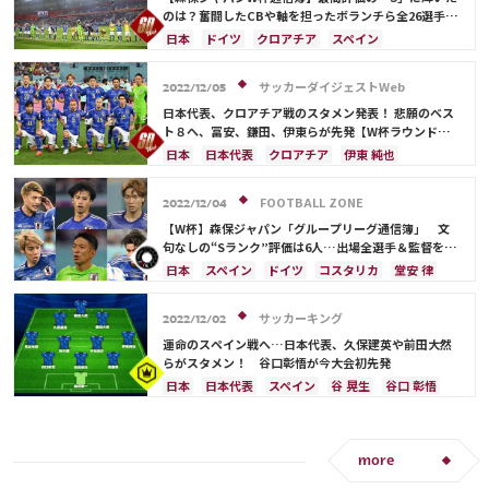
ポルトガル
マヌエル・ノイアー
シュミット・ダニエル
谷 晃生
長友 佑都
のは？奮闘したCBや軸を担ったボランチら全26選手を
査定
アンス・ファティ
谷口 彰悟
山根 視来
柴崎 岳
浅野 拓磨
日本
ドイツ
クロアチア
スペイン
南野 拓実
上田 綺世
田中 碧
久保 建英
コスタリカ
フランス
権田 修一
吉田 麻也
鎌田 大地
板倉 滉
堂安 律
冨安 健洋
三笘 薫
ベルギー
イングランド
川島 永嗣
サッカーダイジェストWeb
2022/12/05
相馬 勇紀
伊藤 洋輝
町野 修斗
シュミット・ダニエル
谷 晃生
長友 佑都
日本代表、クロアチア戦のスタメン発表！ 悲願のベス
守田 英正
田中 碧
堂安 律
前田 大然
ト８へ、冨安、鎌田、伊東らが先発【W杯ラウンド
16】
ポルトガル
日本代表
谷口 彰悟
山根 視来
日本
日本代表
クロアチア
伊東 純也
中山 雄太
柴崎 岳
伊東 純也
浅野 拓磨
鎌田 大地
冨安 健洋
ドイツ
フランス
南野 拓実
上田 綺世
久保 建英
鎌田 大地
スペイン
イングランド
ベルギー
ポルトガル
FOOTBALL ZONE
2022/12/04
マヌエル・ノイアー
酒井 宏樹
板倉 滉
川島 永嗣
コスタリカ
権田 修一
【W杯】森保ジャパン「グループリーグ通信簿」 文
冨安 健洋
遠藤 航
相馬 勇紀
伊藤 洋輝
シュミット・ダニエル
谷 晃生
長友 佑都
句なしの“Sランク”評価は6人…出場全選手＆監督を査
定
町野 修斗
吉田 麻也
谷口 彰悟
山根 視来
柴崎 岳
日本
スペイン
ドイツ
コスタリカ
堂安 律
浅野 拓磨
南野 拓実
守田 英正
三笘 薫
権田 修一
吉田 麻也
浅野 拓磨
三笘 薫
上田 綺世
田中 碧
酒井 宏樹
堂安 律
田中 碧
鎌田 大地
冨安 健洋
谷 晃生
サッカーキング
2022/12/02
前田 大然
遠藤 航
相馬 勇紀
伊藤 洋輝
長友 佑都
谷口 彰悟
伊東 純也
上田 綺世
運命のスペイン戦へ…日本代表、久保建英や前田大然
町野 修斗
久保 建英
板倉 滉
前田 大然
遠藤 航
らがスタメン！ 谷口彰悟が今大会初先発
相馬 勇紀
伊藤 洋輝
カタール
川島 永嗣
日本
日本代表
スペイン
谷 晃生
谷口 彰悟
日本代表
シュミット・ダニエル
山根 視来
久保 建英
前田 大然
ドイツ
フランス
柴崎 岳
南野 拓実
守田 英正
ベルギー
イングランド
コスタリカ
伊東 純也
マヌエル・ノイアー
酒井 宏樹
町野 修斗
鎌田 大地
酒井 宏樹
冨安 健洋
遠藤 航
more
ポルトガル
川島 永嗣
権田 修一