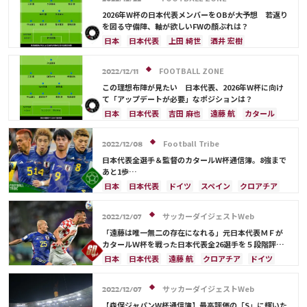
2026年W杯の日本代表メンバーをOBが大予想 若返り
を図る守備陣、軸が欲しいFWの顔ぶれは？
日本
日本代表
上田 綺世
酒井 宏樹
冨安 健洋
ドイツ
スペイン
川島 永嗣
権田 修一
シュミット・ダニエル
谷 晃生
FOOTBALL ZONE
2022/12/11
板倉 滉
前田 大然
遠藤 航
大迫 勇也
この理想布陣が見たい 日本代表、2026年W杯に向け
クロアチア
オランダ
カナダ
メキシコ
て「アップデートが必要」なポジションは？
アメリカ
コスタリカ
長友 佑都
吉田 麻也
日本
日本代表
吉田 麻也
遠藤 航
カタール
谷口 彰悟
山根 視来
中山 雄太
伊東 純也
ドイツ
スペイン
シュミット・ダニエル
浅野 拓磨
守田 英正
三笘 薫
田中 碧
長友 佑都
酒井 宏樹
クロアチア
イングランド
Football Tribe
2022/12/08
久保 建英
鎌田 大地
堂安 律
伊藤 洋輝
カナダ
メキシコ
アメリカ
川島 永嗣
日本代表全選手＆監督のカタールW杯通信簿。8強まで
町野 修斗
コスタリカ
権田 修一
佐々木 翔
山根 視来
あと1歩…
中山 雄太
伊東 純也
守田 英正
三笘 薫
日本
日本代表
ドイツ
スペイン
クロアチア
上田 綺世
田中 碧
久保 建英
鎌田 大地
コスタリカ
権田 修一
長友 佑都
堂安 律
板倉 滉
堂安 律
前田 大然
冨安 健洋
遠藤 航
フランス
山根 視来
柴崎 岳
サッカーダイジェストWeb
2022/12/07
伊藤 洋輝
町野 修斗
伊東 純也
南野 拓実
守田 英正
三笘 薫
「遠藤は唯一無二の存在になれる」元日本代表ＭＦが
田中 碧
久保 建英
鎌田 大地
酒井 宏樹
カタールＷ杯を戦った日本代表全26選手を５段階評
価！「ただひとりの“Ｓ”は…」
冨安 健洋
町野 修斗
ベルギー
イングランド
日本
日本代表
遠藤 航
クロアチア
ドイツ
川島 永嗣
シュミット・ダニエル
谷 晃生
スペイン
コスタリカ
吉田 麻也
カタール
吉田 麻也
谷口 彰悟
浅野 拓磨
上田 綺世
伊東 純也
守田 英正
三笘 薫
酒井 宏樹
サッカーダイジェストWeb
2022/12/07
板倉 滉
前田 大然
相馬 勇紀
伊藤 洋輝
前田 大然
カナダ
川島 永嗣
権田 修一
【森保ジャパンW杯通信簿】最高評価の「S」に輝いた