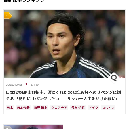
Qoly
2025/10/14
日本代表MF南野拓実、涙にくれた2022年W杯へのリベンジに燃
える 「絶対にリベンジしたい」「サッカー人生をかけた戦い」
日本
日本代表
南野 拓実
クロアチア
長友 佑都
ドイツ
スペイン
川島 永嗣
谷 晃生
吉田 麻也
谷口 彰悟
伊東 純也