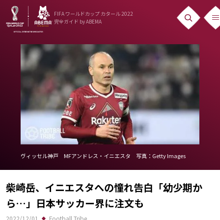
FIFA ワールドカップ カタール 2022
完全ガイド
by ABEMA
ニュース
News
出場国
Teams
日本代表
Team Japan
ヴィッセル神戸 MFアンドレス・イニエスタ 写真：Getty Images
日程・結果
柴崎岳、イニエスタへの憧れ告白「幼少期か
Schedule
ら…」日本サッカー界に注文も
ランキング
2022/12/01
Football Tribe