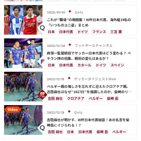
スペイン
Qoly
2023/01/01
これが“職場”の戦闘服！W杯日本代表、海外組19名の
「いつものユニ姿」まとめ
日本
日本代表
ドイツ
フランス
三笘 薫
スペイン
ベルギー
イングランド
田中 碧
ポルトガル
川島 永嗣
シュミット・ダニエル
フットボールチャンネル
2022/12/28
吉田 麻也
柴崎 岳
伊東 純也
浅野 拓磨
森保一監督続投でサッカー日本代表はどう変わる？ ベ
南野 拓実
守田 英正
上田 綺世
久保 建英
テラン陣の招集、戦術の変化はあるか？
鎌田 大地
板倉 滉
堂安 律
前田 大然
日本
日本代表
カタール
ドイツ
スペイン
冨安 健洋
遠藤 航
伊藤 洋輝
クロアチア
川島 永嗣
長友 佑都
吉田 麻也
柴崎 岳
三笘 薫
酒井 宏樹
サッカーダイジェストWeb
2022/12/13
ベルギー戦の悔しさを忘れずに迎えたクロアチア戦。
吉田麻也はなぜ“1617日”を強調したのか。柴崎のリア
クションには苦笑【W杯】
吉田 麻也
クロアチア
ベルギー
柴崎 岳
日本
ドイツ
スペイン
コスタリカ
日本代表
堂安 律
Qoly
2022/12/13
吉田麻也が明かす、W杯日本代表秘話！あの名言を柴
崎岳にイジられる！？
吉田 麻也
日本
日本代表
柴崎 岳
ベルギー
クロアチア
堂安 律
ドイツ
スペイン