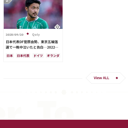
Qoly
2025/09/20
日本代表DF菅原由勢、東京五輪落
選で一晩中泣いたと告白…2022年
Ｗ杯落選後には森保監督に理由を聞
日本
日本代表
ドイツ
オランダ
く「受け入れるのは難しかった」
View ALL