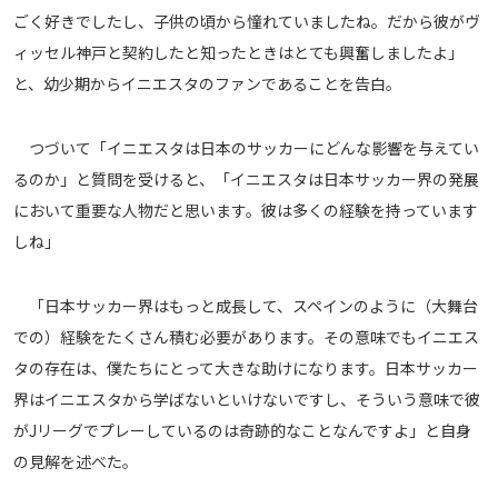
ごく好きでしたし、子供の頃から憧れていましたね。だから彼がヴ
運営会社
ィッセル神戸と契約したと知ったときはとても興奮しましたよ」
ご利用にあたって
と、幼少期からイニエスタのファンであることを告白。
プライバシーポリシー
お問い合わせ
つづいて「イニエスタは日本のサッカーにどんな影響を与えてい
るのか」と質問を受けると、「イニエスタは日本サッカー界の発展
Share
において重要な人物だと思います。彼は多くの経験を持っています
しね」
© AbemaTV. Inc. All Rights Reserved.
「日本サッカー界はもっと成長して、スペインのように（大舞台
での）経験をたくさん積む必要があります。その意味でもイニエス
タの存在は、僕たちにとって大きな助けになります。日本サッカー
界はイニエスタから学ばないといけないですし、そういう意味で彼
がJリーグでプレーしているのは奇跡的なことなんですよ」と自身
の見解を述べた。