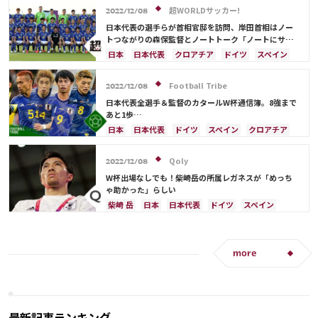
超WORLDサッカー!
2022/12/08
日本代表の選手らが首相官邸を訪問、岸田首相はノー
トつながりの森保監督とノートトーク「ノートにサイ
ンを入れて交換をしました」
日本
日本代表
クロアチア
ドイツ
スペイン
川島 永嗣
シュミット・ダニエル
柴崎 岳
浅野 拓磨
守田 英正
上田 綺世
鎌田 大地
Football Tribe
2022/12/08
冨安 健洋
遠藤 航
日本代表全選手＆監督のカタールW杯通信簿。8強まで
あと1歩…
日本
日本代表
ドイツ
スペイン
クロアチア
コスタリカ
権田 修一
長友 佑都
堂安 律
遠藤 航
フランス
山根 視来
柴崎 岳
Qoly
2022/12/08
伊東 純也
南野 拓実
守田 英正
三笘 薫
W杯出場なしでも！柴崎岳の所属レガネスが「めっち
田中 碧
久保 建英
鎌田 大地
酒井 宏樹
ゃ助かった」らしい
冨安 健洋
町野 修斗
ベルギー
イングランド
柴崎 岳
日本
日本代表
ドイツ
スペイン
川島 永嗣
シュミット・ダニエル
谷 晃生
クロアチア
吉田 麻也
谷口 彰悟
浅野 拓磨
上田 綺世
板倉 滉
前田 大然
相馬 勇紀
伊藤 洋輝
more
ポルトガル
マヌエル・ノイアー
アンス・ファティ
最新記事ランキング