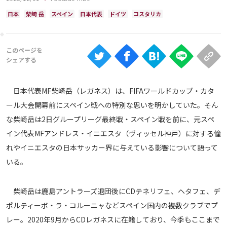
Ranking
日本
柴崎 岳
スペイン
日本代表
ドイツ
コスタリカ
大会について
About
視聴方法
日本代表MF柴崎岳（レガネス）は、FIFAワールドカップ・カタ
ール大会開幕前にスペイン戦への特別な思いを明かしていた。そん
iOS Apps
な柴崎岳は2日グループリーグ最終戦・スペイン戦を前に、元スペ
イン代表MFアンドレス・イニエスタ（ヴィッセル神戸）に対する憧
Android
れやイニエスタの日本サッカー界に与えている影響について語って
いる。
Web
ABEMAの視聴について
柴崎岳は鹿島アントラーズ退団後にCDテネリフェ、ヘタフェ、デ
TV
ポルティーボ・ラ・コルーニャなどスペイン国内の複数クラブでプ
レー。2020年9月からCDレガネスに在籍しており、今季もここまで