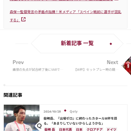
森保一監督発言の矛盾点指摘！米メディア「スペイン戦前に選手が混乱
する」
新着記事 一覧
Prev
Next
痛恨の失点が試合終了後にVARで取
【W杯】セットプレー時の競り
り消し チュニジア代表、歴史的勝利
合い、VAR介入のPK判定を考察
は異例中の異例の結末「ハリウッド
「小さな事象を探しに…」
映画かよ」「劇的すぎるぞ」
関連記事
Qoly
2024/10/25
柴崎岳、『出場ゼロ』に終わったカタールW杯を語
る。「あまりしていないからしようかな」
柴崎 岳
日本代表
日本
クロアチア
ドイツ