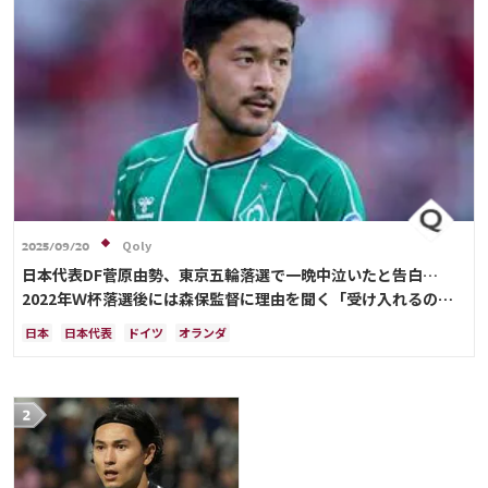
Qoly
2025/09/20
日本代表DF菅原由勢、東京五輪落選で一晩中泣いたと告白…
2022年Ｗ杯落選後には森保監督に理由を聞く「受け入れるのは
難しかった」
日本
日本代表
ドイツ
オランダ