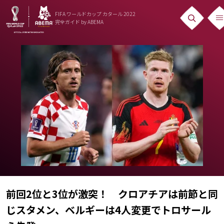
FIFA ワールドカップ カタール 2022
完全ガイド
by ABEMA
ニュース
News
出場国
Teams
日本代表
Team Japan
日程・結果
Schedule
前回2位と3位が激突！ クロアチアは前節と同
じスタメン、ベルギーは4人変更でトロサール
ランキング