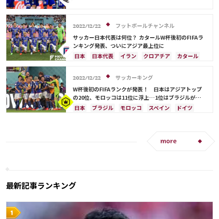
ポーランド
ポルトガル
エクアドル
オーストラリア
日本代表
イラン
ドイツ
ウルグアイ
カナダ
メキシコ
セネガル
セルビア
スペイン
フランス
ベルギー
カメルーン
モロッコ
ウェールズ
コスタリカ
フットボールチャンネル
スイス
イングランド
オランダ
ポーランド
2022/12/22
カタール
サウジアラビア
中山 雄太
ポルトガル
ブラジル
アルゼンチン
サッカー日本代表は何位？ カタールW杯後初のFIFAラ
ンキング発表、ついにアジア最上位に
ウルグアイ
カナダ
メキシコ
セネガル
韓国
日本
日本代表
イラン
クロアチア
カタール
アメリカ
ウェールズ
フランス
ベルギー
ブラジル
アルゼンチン
モロッコ
オーストラリア
サウジアラビア
サッカーキング
2022/12/22
ドイツ
デンマーク
スペイン
スイス
W杯後初のFIFAランクが発表！ 日本はアジアトップ
イングランド
オランダ
ポルトガル
の20位、モロッコは11位に浮上…1位はブラジルがキ
ープ
ウルグアイ
メキシコ
セネガル
韓国
日本
ブラジル
モロッコ
スペイン
ドイツ
アメリカ
三笘 薫
田中 碧
イラン
フランス
ベルギー
クロアチア
ポルトガル
アルゼンチン
デンマーク
セルビア
スイス
イングランド
オランダ
more
ポーランド
ウルグアイ
メキシコ
セネガル
韓国
アメリカ
ウェールズ
オーストラリア
最新記事ランキング