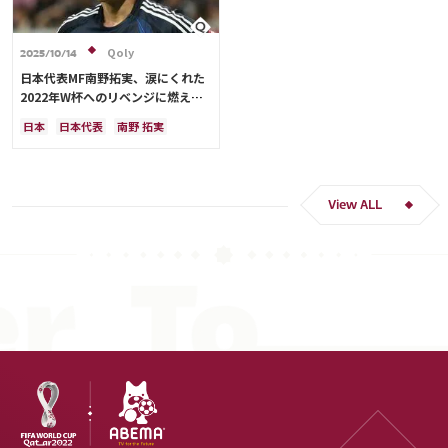
Qoly
2025/10/14
日本代表MF南野拓実、涙にくれた
2022年W杯へのリベンジに燃える
「絶対にリベンジしたい」「サッカ
日本
日本代表
南野 拓実
ー人生をかけた戦い」
クロアチア
長友 佑都
ドイツ
スペイン
川島 永嗣
谷 晃生
吉田 麻也
谷口 彰悟
伊東 純也
View ALL