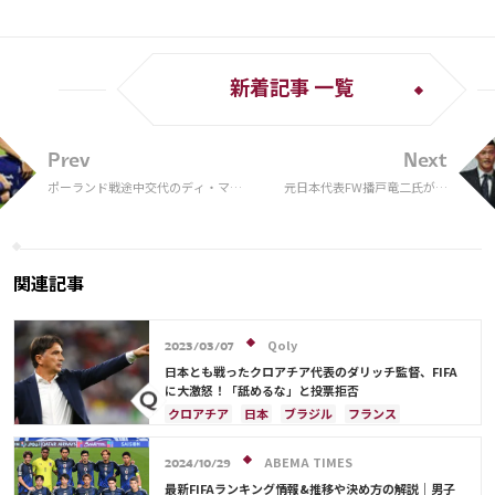
新着記事 一覧
Prev
Next
ポーランド戦途中交代のディ・マリ
元日本代表FW播戸竜二氏が、
ア、筋損傷は回避もオーストラリア
副音声で日本vsスペインを生配
戦出場に疑問符
信！ W杯経験者の今野泰幸や元
審判員の家本政明氏がゲスト出
演
関連記事
Qoly
2023/03/07
日本とも戦ったクロアチア代表のダリッチ監督、FIFA
に大激怒！「舐めるな」と投票拒否
クロアチア
日本
ブラジル
フランス
カタール
ドイツ
デンマーク
スペイン
ベルギー
イングランド
アルゼンチン
ABEMA TIMES
2024/10/29
モロッコ
ルカ・モドリッチ
最新FIFAランキング情報&推移や決め方の解説｜男子