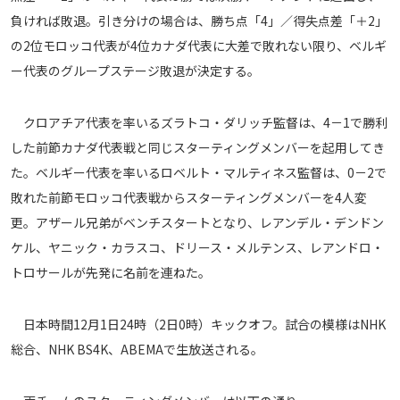
メディアアライアンス
負ければ敗退。引き分けの場合は、勝ち点「4」／得失点差「＋2」
の2位モロッコ代表が4位カナダ代表に大差で敗れない限り、ベルギ
ー代表のグループステージ敗退が決定する。
クロアチア代表を率いるズラトコ・ダリッチ監督は、4－1で勝利
した前節カナダ代表戦と同じスターティングメンバーを起用してき
た。ベルギー代表を率いるロベルト・マルティネス監督は、0－2で
敗れた前節モロッコ代表戦からスターティングメンバーを4人変
更。アザール兄弟がベンチスタートとなり、レアンデル・デンドン
ケル、ヤニック・カラスコ、ドリース・メルテンス、レアンドロ・
トロサールが先発に名前を連ねた。
日本時間12月1日24時（2日0時）キックオフ。試合の模様はNHK
総合、NHK BS4K、ABEMAで生放送される。