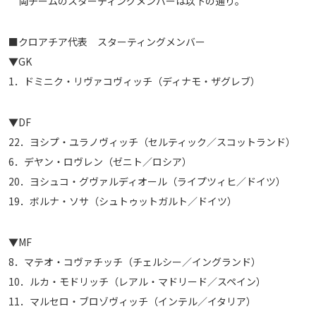
両チームのスターティングメンバーは以下の通り。
運営会社
■クロアチア代表 スターティングメンバー
ご利用にあたって
▼GK
プライバシーポリシー
1．ドミニク・リヴァコヴィッチ（ディナモ・ザグレブ）
お問い合わせ
▼DF
Share
22．ヨシプ・ユラノヴィッチ（セルティック／スコットランド）
© AbemaTV. Inc. All Rights Reserved.
6．デヤン・ロヴレン（ゼニト／ロシア）
20．ヨシュコ・グヴァルディオール（ライプツィヒ／ドイツ）
19．ボルナ・ソサ（シュトゥットガルト／ドイツ）
▼MF
8．マテオ・コヴァチッチ（チェルシー／イングランド）
10．ルカ・モドリッチ（レアル・マドリード／スペイン）
11．マルセロ・ブロゾヴィッチ（インテル／イタリア）