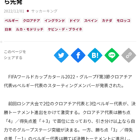
ら先発
Ranking
2022/12/01
サッカーキング
大会について
ベルギー
クロアチア
イングランド
ドイツ
スペイン
カナダ
モロッコ
About
日本
ルカ・モドリッチ
ケビン・デ・ブライネ
視聴方法
iOS Apps
FIFAワールドカップカタール2022・グループF第3節クロアチア
Android
代表vsベルギー代表のスターティングメンバーが発表された。
Web
前回ロシア大会で2位のクロアチア代表と3位ベルギー代表が、決
ABEMAの視聴について
勝トーナメント進出をかけて激突する。クロアチア代表は勝ち点
TV
「4」／得失点差「＋3」で首位に立っており、引き分け以上なら自
力でのグループステージ突破が決まる。一方、勝ち点「3」／得失
点差「－1」のベルギー代表は勝てば決勝トーナメントに進出し、