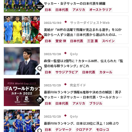
サッカー・女子サッカーの日本代表を網羅
日本
日本代表
アメリカ
オーストラリア
サウジアラビア
ブラジル
アルゼンチン
カタール
イラン
韓国
ドイツ
スペイン
サッカーダイジェストWeb
2022/12/30
フランス
ベルギー
スイス
イングランド
英紙が「W杯の活躍で飛躍が見込まれる選手」を32か
オランダ
ポルトガル
デンマーク
セルビア
国から一人ずつ選出！日本代表から選ばれたのは、堂
安や三笘ではなく…
クロアチア
ポーランド
エクアドル
日本
堂安 律
日本代表
三笘 薫
スペイン
ウルグアイ
カナダ
メキシコ
ガーナ
田中 碧
ドイツ
カタール
クロアチア
イラン
セネガル
カメルーン
モロッコ
ウェールズ
サウジアラビア
デンマーク
セルビア
Qoly
2022/12/28
コスタリカ
フランス
ベルギー
スイス
イングランド
森保一監督は2億円に？カタールW杯、伝えられた「監
オランダ
ポーランド
ポルトガル
ブラジル
督の給与額ランキング」がこれ
アルゼンチン
エクアドル
ウルグアイ
カナダ
日本
サウジアラビア
日本代表
カタール
メキシコ
ガーナ
セネガル
カメルーン
イラン
ドイツ
デンマーク
セルビア
モロッコ
韓国
アメリカ
ウェールズ
スペイン
フランス
ベルギー
クロアチア
完全ガイド
2022/12/23
オーストラリア
コスタリカ
ケイラー・ナバス
スイス
イングランド
オランダ
ポーランド
最新FIFAランキング情報&推移や決め方の解説｜男子
サルダル・アズムン
ポルトガル
ブラジル
アルゼンチン
サッカー・女子サッカー・日本代表・ワールドカップ
出場国を網羅
エクアドル
ウルグアイ
カナダ
メキシコ
日本
日本代表
アメリカ
ブラジル
ガーナ
セネガル
カメルーン
モロッコ
韓国
オーストラリア
イラン
フランス
韓国
アメリカ
ウェールズ
オーストラリア
ドイツ
ベルギー
クロアチア
スイス
Qoly
2022/12/23
コスタリカ
イングランド
アルゼンチン
ガーナ
最新FIFAランキング、日本は20位に浮上！10年ぶり
デンマーク
セルビア
スペイン
オランダ
日本
デンマーク
クロアチア
モロッコ