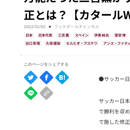
正とは？【カタール
2022/12/02
フットボールチャンネル
日本
日本代表
三笘 薫
スペイン
伊東 純也
堂安 律
谷口 彰悟
久保 建英
セルヒオ・ブスケツ
アンス・ファテ
●サッカー日
サッカー日本
で勝利を収め
で施した修正