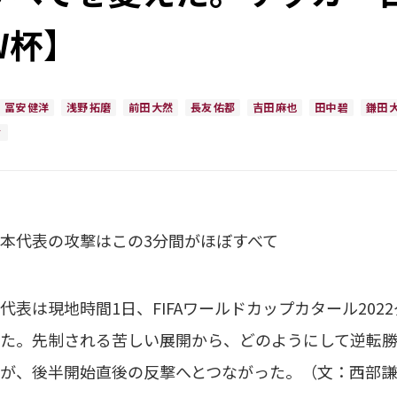
W杯】
冨安 健洋
浅野 拓磨
前田 大然
長友 佑都
吉田 麻也
田中 碧
鎌田 
ィ
本代表の攻撃はこの3分間がほぼすべて
代表は現地時間1日、FIFAワールドカップカタール202
た。先制される苦しい展開から、どのようにして逆転
が、後半開始直後の反撃へとつながった。（文：西部