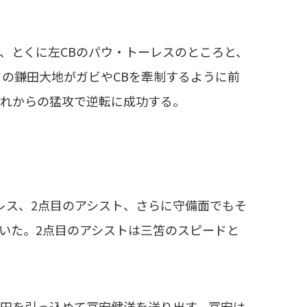
、とくに左CBのパウ・トーレスのところと、
フの鎌田大地がガビやCBを牽制するように前
流れからの猛攻で逆転に成功する。
レス、2点目のアシスト、さらに守備面でもそ
いた。2点目のアシストは三笘のスピードと
田を引っ込めて冨安健洋を送り出す。冨安は