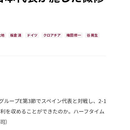
大地
板倉 滉
ドイツ
クロアチア
権田 修一
谷 晃生
2グループE第3節でスペイン代表と対戦し、2-1
勝利を収めることができたのか。ハーフタイム
謙司）