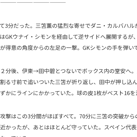
————————————
て3分だった。三笘薫の猛烈な寄せでダニ・カルバハル
はGKウナイ・シモンを経由して逆サイドへ展開するが
が得意の角度からの左足の一撃。GKシモンの手を弾い
分後、伊東→田中碧とつないでボックス内の堂安へ。堂
割る寸前で追いついた三笘が折り返し、田中が押し込ん
ずかにラインにかかっていた。球の皮1枚がベスト16を
撃はこの3分間がほぼすべて。70分に三笘の突破から
近かったが、あとはほとんど守っていた。スペイン代表