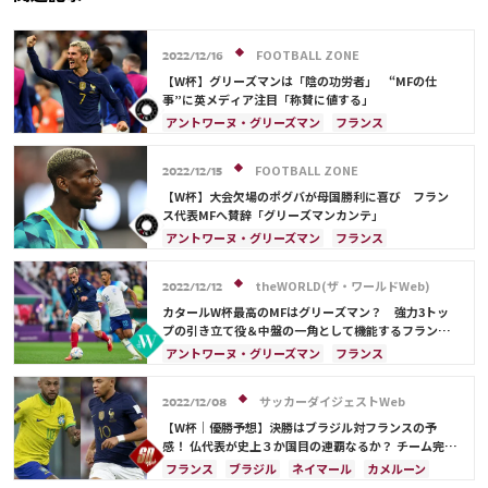
FOOTBALL ZONE
2022/12/16
【W杯】グリーズマンは「陰の功労者」 “MFの仕
事”に英メディア注目「称賛に値する」
アントワーヌ・グリーズマン
フランス
イングランド
モロッコ
カタール
スペイン
ベルギー
キリアン・ムバッペ
ポール・ポグバ
FOOTBALL ZONE
2022/12/15
エンゴロ・カンテ
【W杯】大会欠場のポグバが母国勝利に喜び フラン
ス代表MFへ賛辞「グリーズマンカンテ」
アントワーヌ・グリーズマン
フランス
ポール・ポグバ
エンゴロ・カンテ
モロッコ
スペイン
イングランド
ブラジル
theWORLD(ザ・ワールドWeb)
2022/12/12
アルゼンチン
リオネル・メッシ
カタールW杯最高のMFはグリーズマン？ 強力3トッ
プの引き立て役＆中盤の一角として機能するフランス
の背番号7
アントワーヌ・グリーズマン
フランス
キリアン・ムバッペ
イングランド
スペイン
ポーランド
カリム・ベンゼマ
ポール・ポグバ
サッカーダイジェストWeb
2022/12/08
エンゴロ・カンテ
【W杯｜優勝予想】決勝はブラジル対フランスの予
感！ 仏代表が史上３か国目の連覇なるか？ チーム完成
度は互角だが…［識者の見解］
フランス
ブラジル
ネイマール
カメルーン