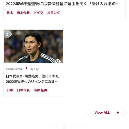
2022年Ｗ杯落選後には森保監督に理由を聞く「受け入れるのは
難しかった」
日本
日本代表
ドイツ
オランダ
Qoly
2025/10/14
日本代表MF南野拓実、涙にくれた
2022年W杯へのリベンジに燃える
「絶対にリベンジしたい」「サッカ
日本
日本代表
南野 拓実
ー人生をかけた戦い」
クロアチア
長友 佑都
ドイツ
スペイン
川島 永嗣
谷 晃生
吉田 麻也
谷口 彰悟
伊東 純也
View ALL