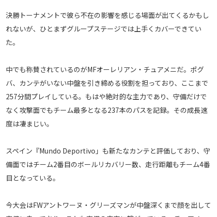
メディアアライアンス
決勝トーナメントで彼ら不在の影響を感じる場面が出てくるかもし
れないが、ひとまずグループステージでは上手くカバーできてい
た。
中でも称賛されているのがMFオーレリアン・チュアメニだ。ポグ
バ、カンテがいない中盤を引き締める役割を担っており、ここまで
257分間プレイしている。もはや絶対的な主力であり、守備だけで
なく攻撃面でもチーム最多となる237本のパスを記録。その成長速
度は凄まじい。
スペイン『Mundo Deportivo」も新たなカンテと評価しており、守
備面ではチーム2番目のボールリカバリー数、走行距離もチーム4番
目となっている。
今大会はFWアントワーヌ・グリーズマンが中盤深くまで顔を出して