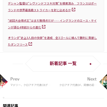
デシャン監督は“レヴァンドフスキ対策”を模索済み フランスはポー
ランドの世界最高級ストライカーを封じ込めるか
“前回大会得点王”はまだ無得点だが…… イングランドのエース・ケイ
ンが語る4年前からの進化
オランダ“史上3人目の快挙”を達成 全3ゴールに絡んで勝利に貢献し
たダンフリース
新着記事 一覧
Prev
Next
マドリー、クロアチア代表CBグヴ
クロアチア代表DF、同僚の前田
ァルディオルに関心？ 日本戦はスタ
大然を警戒「全力を尽くすチー
メン確実
ムプレーヤー」
関連記事