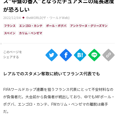
ス“中盤の番人”となったチュアメニの成長速度
Ranking
が恐ろしい
大会について
2022/12/04
theWORLD(ザ・ワールドWeb)
About
フランス
エンゴロ・カンテ
ポール・ポグバ
アントワーヌ・グリーズマン
スペイン
カリム・ベンゼマ
視聴方法
iOS Apps
Android
レアルでのスタメン奪取に続いてフランス代表でも
Web
FIFAワールドカップ連覇を狙うフランス代表にとって不安材料なの
ABEMAの視聴について
が負傷者だ。大会前から負傷者が続出しており、中でもMFポール・
TV
ポグバ、エンゴロ・カンテ、FWカリム・ベンゼマの離脱は痛手
だ。