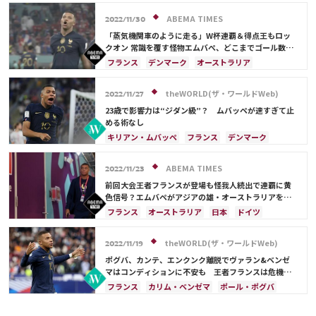
デンマーク
セルビア
スペイン
スイス
イングランド
ポーランド
ポルトガル
ABEMA TIMES
2022/11/30
モロッコ
韓国
日本
オーストラリア
「蒸気機関車のように走る」W杯連覇＆得点王もロッ
サディオ・マネ
ガブリエウ・ジェズス
クオン 常識を覆す怪物エムバぺ、どこまでゴール数を
伸ばすか？
リシャルリソン
カリム・ベンゼマ
フランス
デンマーク
オーストラリア
ポール・ポグバ
エンゴロ・カンテ
カタール
カリム・ベンゼマ
ポール・ポグバ
アントワーヌ・グリーズマン
エンゴロ・カンテ
アントワーヌ・グリーズマン
theWORLD(ザ・ワールドWeb)
2022/11/27
ドイツ
スペイン
日本
テオ・エルナンデス
23歳で影響力は“ジダン級”？ ムバッペが速すぎて止
める術なし
キリアン・ムバッペ
フランス
デンマーク
ドイツ
スペイン
オーストラリア
カリム・ベンゼマ
ポール・ポグバ
ABEMA TIMES
2022/11/23
エンゴロ・カンテ
アントワーヌ・グリーズマン
前回大会王者フランスが登場も怪我人続出で連覇に黄
色信号？エムバペがアジアの雄・オーストラリアを相
手に不安を一蹴できるか
フランス
オーストラリア
日本
ドイツ
イングランド
カタール
スペイン
アントワーヌ・グリーズマン
サウジアラビア
theWORLD(ザ・ワールドWeb)
2022/11/19
デンマーク
カリム・ベンゼマ
ポール・ポグバ
ポグバ、カンテ、エンクンク離脱でヴァラン&ベンゼ
エンゴロ・カンテ
マはコンディションに不安も 王者フランスは危機な
のか
フランス
カリム・ベンゼマ
ポール・ポグバ
エンゴロ・カンテ
キリアン・ムバッペ
スペイン