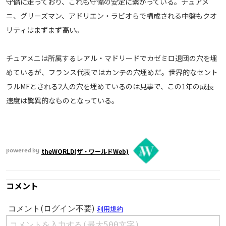
守備に走っており、これも守備の安定に繋がっている。チュアメ
運営会社
ニ、グリーズマン、アドリエン・ラビオらで構成される中盤もクオ
リティはまずまず高い。
ご利用にあたって
プライバシーポリシー
チュアメニは所属するレアル・マドリードでカゼミロ退団の穴を埋
お問い合わせ
めているが、フランス代表ではカンテの穴埋めだ。世界的なセント
ラルMFとされる2人の穴を埋めているのは見事で、この1年の成長
Share
速度は驚異的なものとなっている。
© AbemaTV. Inc. All Rights Reserved.
theWORLD(ザ・ワールドWeb)
powered by
コメント