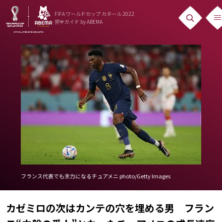
FIFA ワールドカップ カタール 2022
完全ガイド
by ABEMA
ニュース
News
出場国
Teams
日本代表
Team Japan
日程・結果
フランス代表でも主力になるチュアメニ photo/Getty Images
Schedule
カゼミロの次はカンテの穴を埋める男 フラン
ランキング