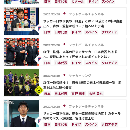
日本
日本代表
カタール
ドイツ
スペイン
クロアチア
川島 永嗣
長友 佑都
吉田 麻也
柴崎 岳
三笘 薫
酒井 宏樹
フットボールチャンネル
2022/12/28
サッカー日本代表の「課題」とは？ 今度こそW杯8強進
出へ、森保一監督は新コーチ招へいを示唆
日本
日本代表
ドイツ
スペイン
クロアチア
コスタリカ
カタール
フランス
アルゼンチン
三笘 薫
フットボールチャンネル
2022/12/28
森保一監督、26年W杯までサッカー日本代表を指揮
へ。続投にあたって評価されたポイントとは？
日本
日本代表
ドイツ
スペイン
クロアチア
三笘 薫
サッカーキング
2022/12/28
森保一監督続投！ 過去4年間の日本代表戦績一覧 勝
率69.8％は歴代最高
日本
日本代表
南野 拓実
大迫 勇也
伊東 純也
鎌田 大地
アメリカ
浅野 拓磨
三笘 薫
堂安 律
ブラジル
原口 元気
フットボールチャンネル
2022/12/28
相馬 勇紀
サウジアラビア
韓国
田中 碧
サッカー日本代表、森保一監督の続投決定！ カタール
古橋 亨梧
町野 修斗
ドイツ
スペイン
W杯でベスト16進出、留任は史上初
クロアチア
エクアドル
ウルグアイ
カナダ
日本
日本代表
ドイツ
スペイン
クロアチア