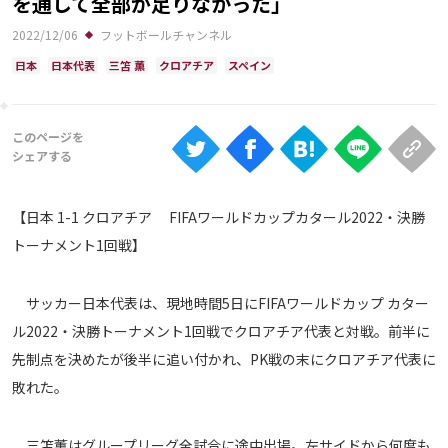
を通して全部が足りなかった」
Ranking
2022/12/06
フットボールチャンネル
大会について
日本
日本代表
三笘 薫
クロアチア
スペイン
About
視聴方法
iOS Apps
【日本 1-1 クロアチア FIFAワールドカップカタール2022・決勝
トーナメント1回戦】
Android
サッカー日本代表は、現地時間5日にFIFAワールドカップ カター
Web
ル2022・決勝トーナメント1回戦でクロアチア代表と対戦。前半に
ABEMAの視聴について
先制点を決めたが後半に追い付かれ、PK戦の末にクロアチア代表に
TV
敗れた。
三笘薫はグループリーグ全試合に途中出場。左サイドから何度も