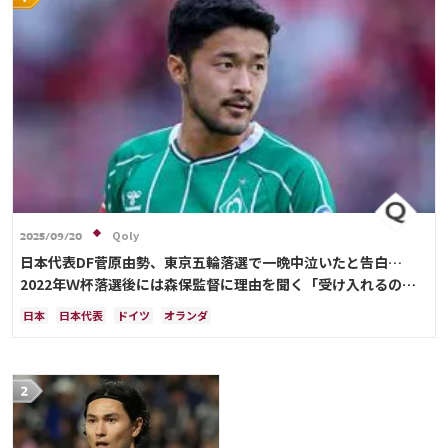
Qoly
2025/09/20
日本代表DF菅原由勢、東京五輪落選で一晩中泣いたと告白…
2022年Ｗ杯落選後には森保監督に理由を聞く「受け入れるのは
難しかった」
日本
日本代表
ドイツ
オランダ