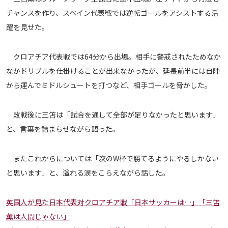
メディアアライアンス
チャンスを作り、スペイン代表戦では逆転ゴールをアシストする活
躍を見せた。
クロアチア代表戦では64分から出場。相手に警戒されたためなか
なかドリブルを仕掛けることが出来なかったが、延長前半には自陣
から運んでミドルシュートを打つなど、相手ゴールを脅かした。
敗戦後に三笘は「試合を通して全部が足りなかったと思います」
と、言葉を詰まらせながら語った。
またこれからについては「次のW杯で勝てるようにやるしかない
と思います」と、溢れる涙をこらえながら話した。
英国人が見た日本代表対クロアチア戦「日本サッカーは…」「三笘
薫は人間じゃない」