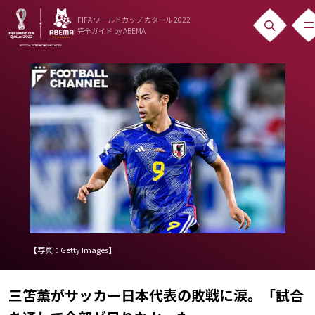
FIFA ワールドカップ カタール 2022
完全ガイド
by ABEMA
ニュース
News
出場国
Teams
日本代表
Team Japan
日程・結果
【写真：Getty Images】
Schedule
三笘薫がサッカー日本代表の敗戦に涙。「試合
ランキング