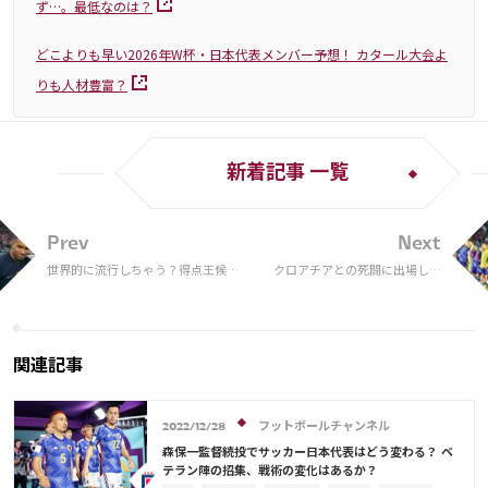
ず…。最低なのは？
どこよりも早い2026年W杯・日本代表メンバー予想！ カタール大会よ
りも人材豊富？
新着記事 一覧
Prev
Next
世界的に流行しちゃう？得点王候
クロアチアとの死闘に出場した
補・エムバペ、ゴール後にご機嫌
サムライ戦士を英紙が採点！7.5
「1、2、GOAL！」な指サイン
の最高評価は３人。森保監督は
「同点弾の後に道を踏み外し
た」【W杯】
関連記事
フットボールチャンネル
2022/12/28
森保一監督続投でサッカー日本代表はどう変わる？ ベ
テラン陣の招集、戦術の変化はあるか？