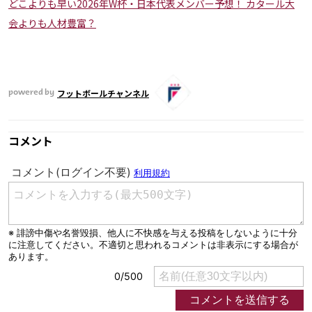
どこよりも早い2026年W杯・日本代表メンバー予想！ カタール大
運営会社
会よりも人材豊富？
ご利用にあたって
プライバシーポリシー
お問い合わせ
フットボールチャンネル
powered by
Share
コメント
© AbemaTV. Inc. All Rights Reserved.