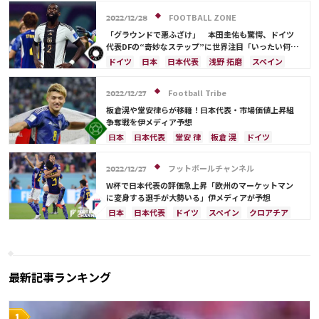
メキシコ
オーストラリア
コスタリカ
三笘 薫
田中 碧
吉田 麻也
佐々木 翔
山根 視来
守田 英正
FOOTBALL ZONE
2022/12/28
前田 大然
遠藤 航
カタール
イラン
「グラウンドで悪ふざけ」 本田圭佑も驚愕、ドイツ
セルビア
ガーナ
カメルーン
谷 晃生
代表DFの“奇妙なステップ”に世界注目「いったい何
を…」【W杯珍シーン】
長友 佑都
植田 直通
久保 建英
酒井 宏樹
ドイツ
日本
日本代表
浅野 拓磨
スペイン
板倉 滉
冨安 健洋
クロアチア
韓国
三笘 薫
堂安 律
Football Tribe
2022/12/27
板倉滉や堂安律らが移籍！日本代表・市場価値上昇組
争奪戦を伊メディア予想
日本
日本代表
堂安 律
板倉 滉
ドイツ
スペイン
鎌田 大地
クロアチア
南野 拓実
三笘 薫
冨安 健洋
フットボールチャンネル
2022/12/27
W杯で日本代表の評価急上昇「欧州のマーケットマン
に変身する選手が大勢いる」伊メディアが予想
日本
日本代表
ドイツ
スペイン
クロアチア
コスタリカ
三笘 薫
最新記事ランキング