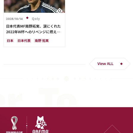
Qoly
2025/10/14
日本代表MF南野拓実、涙にくれた
2022年W杯へのリベンジに燃える
「絶対にリベンジしたい」「サッカ
日本
日本代表
南野 拓実
ー人生をかけた戦い」
クロアチア
長友 佑都
ドイツ
スペイン
川島 永嗣
谷 晃生
吉田 麻也
谷口 彰悟
伊東 純也
View ALL