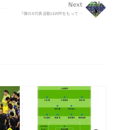
Next
「僕のA代表活動はW杯をもって幕
はおりました」日本代表を長年支
え続けたシェフの西芳照さんが活
動終了を報告、感謝や労いの言葉
が殺到