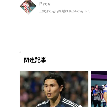
Prev
120分で走行距離は16.64km。PKで
はど真ん中に蹴り込む 走力と度胸持
つブロゾビッチに日本屈する
関連記事