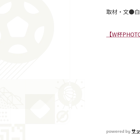
取材・文●白
【W杯PHO
powered by
サッ