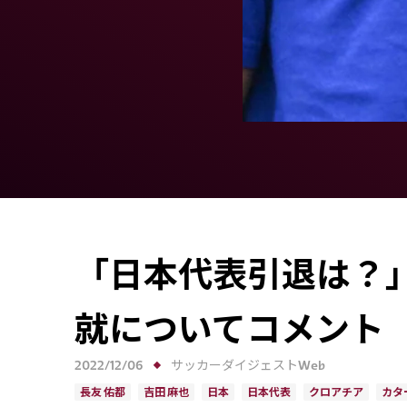
「日本代表引退は？」
就についてコメント
2022/12/06
サッカーダイジェストWeb
長友 佑都
吉田 麻也
日本
日本代表
クロアチア
カタ