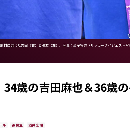
取材に応じた吉田（右）と長友（左）。写真：金子拓弥（サッカーダイジェスト写真
34歳の吉田麻也＆36歳
ール
谷 晃生
酒井 宏樹