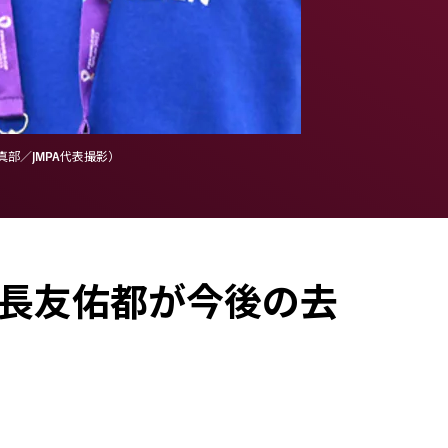
部／JMPA代表撮影）
の長友佑都が今後の去