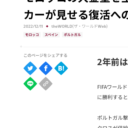
カーが見せる復活へ
2022/12/11
theWORLD(ザ・ワールドWeb)
モロッコ
スペイン
ポルトガル
2年前
FIFAワー
に勝利すると
ポルトガル撃
クロスが供給