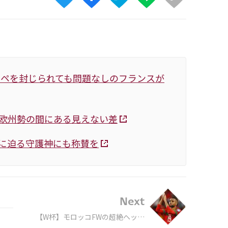
ッペを封じられても問題なしのフランスが
と欧州勢の間にある見えない差
”に迫る守護神にも称賛を
Next
【W杯】モロッコFWの超絶ヘッド
が“C・ロナウド超え” 海外注目