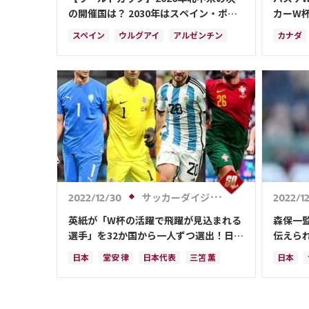
の開催国は？ 2030年はスペイン・ポル
カーW
トガル・モロッコの3か国共催！ ウルグ
勝は9/1
スペイン
ウルグアイ
アルゼンチン
カナダ
アイ・アルゼンチン・パラグアイでも限
定開催
ポルトガル
モロッコ
ブラジル
スペイ
ドイツ
サウジアラビア
メキシコ
フラン
アメリカ
フランス
イングランド
サウジ
日本
カナダ
韓国
セルビア
イング
スイス
オーストラリア
カタール
モロッ
ウェールズ
サッカーダイジェストWeb
2022/12/30
2022/1
英紙が「W杯の活躍で飛躍が見込まれる
森保一
選手」を32か国から一人ずつ選出！日本
伝えら
代表から選ばれたのは、堂安や三笘では
がこれ
日本
堂安 律
日本代表
三笘 薫
日本
なく…
スペイン
田中 碧
ドイツ
カタール
カター
クロアチア
イラン
サウジアラビア
デンマ