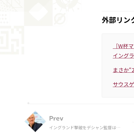
外部リン
［W杯マ
イング
まさか“
サウスゲ
Prev
イングランド撃破をデシャン監督は
「素晴らしいことだ」と語る…準決勝