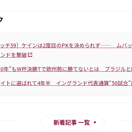
ク
ッチ59］ケインは2度目のPKを決められず…… ムバ
ランドを撃破
20年”もW杯決勝Tで欧州勢に勝てないとは ブラジル
イトに選ばれて4年半 イングランド代表通算“50試合
新着記事 一覧