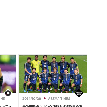
「278センチの歴史的跳躍」
ONE
ABEMA TIMES
2024/10/29
も…スペ
最新FIFAランキング情報&推移や決め方