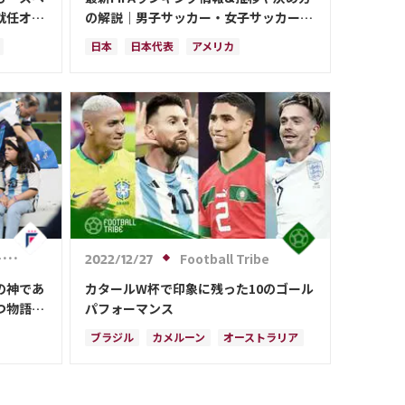
就任オフ
の解説｜男子サッカー・女子サッカーの
日本代表を網羅
日本
日本代表
アメリカ
ル
オーストラリア
サウジアラビア
ブラジル
アルゼンチン
カタール
イラン
韓国
ドイツ
スペイン
フランス
ベルギー
スイス
イングランド
オランダ
ポルトガル
デンマーク
セルビア
クロアチア
ポーランド
エクアドル
ウルグアイ
カナダ
メキシコ
ガーナ
セネガル
ル
Football Tribe
2022/12/27
カメルーン
モロッコ
ウェールズ
の神であ
カタールW杯で印象に残った10のゴール
コスタリカ
つ物語性
パフォーマンス
ブラジル
カメルーン
オーストラリア
キリアン・ムバッペ
スイス
ビア
アルゼンチン
スペイン
フランス