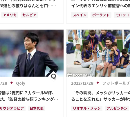
杯8強との被りはなんとゼロ…決
イン代表のエンリケ前監督への
0
ァーが発覚
アメリカ
セルビア
スペイン
ポーランド
モロッコ
ン
ブラジル
日本
ドイツ
ドイツ
イングランド
ポルトガ
ス
アルゼンチン
日本
コスタリカ
アラビア
クロアチア
ランド
オランダ
ポルトガル
コ
Qoly
フットボールチャンネ
2/28
2022/12/28
監督は2億円に？カタールW杯、
「その瞬間、メッシがサッカー
れた「監督の給与額ランキング」
ることを忘れた」サッカーが持
【英国人の視点】
サウジアラビア
日本代表
リオネル・メッシ
アルゼンチン
ル
イラン
ドイツ
モロッコ
スペイン
フランス
ーク
セルビア
スペイン
オランダ
カタール
サウジアラ