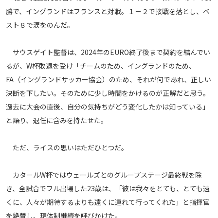
メディアアライアンス
勝で、イングランドはフランスと対戦。１－２で接戦を落とし、ベ
スト８で涙をのんだ。
サウスゲイト監督は、2024年のEURO終了後まで契約を結んでい
るが、W杯敗退を受け「チームのため、イングランドのため、
FA（イングランドサッカー協会）のため、それが何であれ、正しい
決断を下したい。そのために少し時間をかけるのが正解だと思う。
過去に大会の直後、自分の気持ちがどう変化したかは知っている」
と語り、退任に含みを持たせた。
ただ、ライスの思いはただひとつだ。
カタールW杯ではウェールズとのグループステージ最終戦を除
き、全試合でフル出場した23歳は、「彼は我々をとても、とても遠
くに、人々が期待するよりも遠くに連れて行ってくれた」と指揮官
を絶賛し、現体制継続を呼びかけた。