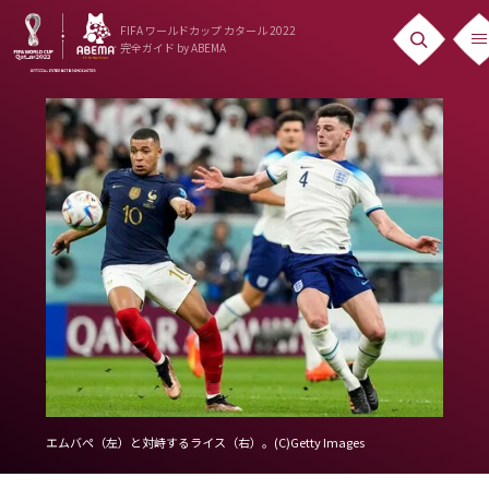
FIFA ワールドカップ カタール 2022
完全ガイド
by ABEMA
ニュース
News
出場国
Teams
日本代表
Team Japan
日程・結果
Schedule
エムバペ（左）と対峙するライス（右）。(C)Getty Images
ランキング