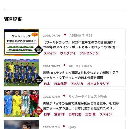
す「多くのことが書かれたが、同僚
れ！ フランスでは両国ファンが
と国に背を向けたことはない」【W
入り乱れ、機動隊が出動する事
杯】
態に【W杯】
関連記事
ABEMA TIMES
2025/07/03
【ワールドカップ】2026年北中米の次の開催国は？
2030年はスペイン・ポルトガル・モロッコの3か国共
催！ ウルグアイ・アルゼンチン・パラグアイでも限定
スペイン
ウルグアイ
アルゼンチン
開催
ポルトガル
モロッコ
ブラジル
ドイツ
サウジアラビア
メキシコ
アメリカ
フランス
ABEMA TIMES
2024/10/29
イングランド
日本
カナダ
韓国
セルビア
最新FIFAランキング情報&推移や決め方の解説｜男子
スイス
オーストラリア
カタール
ウェールズ
サッカー・女子サッカーの日本代表を網羅
日本
日本代表
アメリカ
オーストラリア
サウジアラビア
ブラジル
アルゼンチン
カタール
イラン
韓国
ドイツ
スペイン
サッカーダイジェストWeb
2022/12/30
フランス
ベルギー
スイス
イングランド
英紙が「W杯の活躍で飛躍が見込まれる選手」を32か
オランダ
ポルトガル
デンマーク
セルビア
国から一人ずつ選出！日本代表から選ばれたのは、堂
安や三笘ではなく…
クロアチア
ポーランド
エクアドル
日本
堂安 律
日本代表
三笘 薫
スペイン
ウルグアイ
カナダ
メキシコ
ガーナ
田中 碧
ドイツ
カタール
クロアチア
イラン
セネガル
カメルーン
モロッコ
ウェールズ
サウジアラビア
デンマーク
セルビア
Qoly
2022/12/28