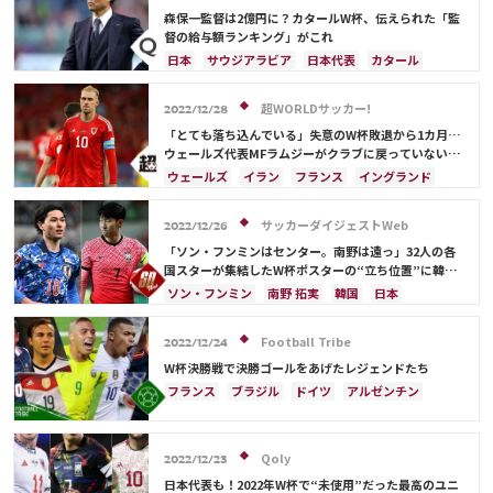
コスタリカ
フランス
ベルギー
スイス
イングランド
森保一監督は2億円に？カタールW杯、伝えられた「監
オランダ
ポーランド
ポルトガル
ブラジル
督の給与額ランキング」がこれ
アルゼンチン
エクアドル
ウルグアイ
カナダ
日本
サウジアラビア
日本代表
カタール
メキシコ
ガーナ
セネガル
カメルーン
イラン
ドイツ
デンマーク
セルビア
モロッコ
韓国
アメリカ
ウェールズ
スペイン
フランス
ベルギー
クロアチア
超WORLDサッカー!
2022/12/28
オーストラリア
コスタリカ
ケイラー・ナバス
スイス
イングランド
オランダ
ポーランド
「とても落ち込んでいる」失意のW杯敗退から1カ月…
サルダル・アズムン
ポルトガル
ブラジル
アルゼンチン
ウェールズ代表MFラムジーがクラブに戻っていないと
指揮官が明かす
エクアドル
ウルグアイ
カナダ
メキシコ
ウェールズ
イラン
フランス
イングランド
ガーナ
セネガル
カメルーン
モロッコ
韓国
アメリカ
ガレス・ベイル
アメリカ
ウェールズ
オーストラリア
サッカーダイジェストWeb
2022/12/26
コスタリカ
「ソン・フンミンはセンター。南野は遠っ」32人の各
国スターが集結したW杯ポスターの“立ち位置”に韓国
注目！「日本はよく見えない」【2022総集編】
ソン・フンミン
南野 拓実
韓国
日本
ハリー・ケイン
リオネル・メッシ
C・ロナウド
フランス
ベルギー
イングランド
ポーランド
Football Tribe
2022/12/24
ポルトガル
プレーオフ
ブラジル
W杯決勝戦で決勝ゴールをあげたレジェンドたち
アルゼンチン
ウェールズ
ガレス・ベイル
フランス
ブラジル
ドイツ
アルゼンチン
ロベルト・レバンドフスキ
ネイマール
キリアン・ムバッペ
スペイン
イングランド
日本
リオネル・メッシ
三笘 薫
Qoly
サウジアラビア
クロアチア
オランダ
2022/12/23
ウェールズ
日本代表
ケイラー・ナバス
日本代表も！2022年W杯で“未使用”だった最高のユニ