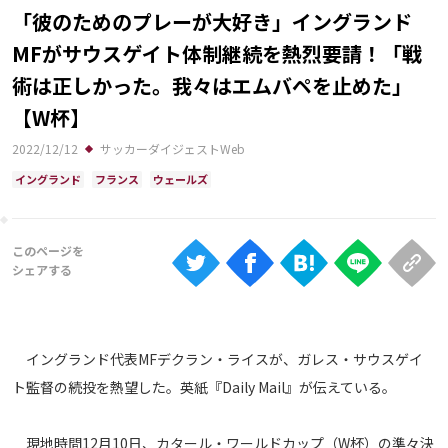
Ranking
「彼のためのプレーが大好き」イングランド
MFがサウスゲイト体制継続を熱烈要請！「戦
大会について
術は正しかった。我々はエムバペを止めた」
About
【W杯】
2022/12/12
サッカーダイジェストWeb
視聴方法
イングランド
フランス
ウェールズ
iOS Apps
Android
Web
ABEMAの視聴について
イングランド代表MFデクラン・ライスが、ガレス・サウスゲイ
TV
ト監督の続投を熱望した。英紙『Daily Mail』が伝えている。
現地時間12月10日、カタール・ワールドカップ（W杯）の準々決