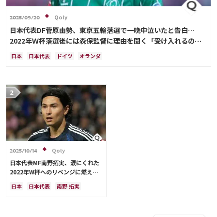
Qoly
2025/09/20
日本代表DF菅原由勢、東京五輪落選で一晩中泣いたと告白…
2022年Ｗ杯落選後には森保監督に理由を聞く「受け入れるのは
難しかった」
日本
日本代表
ドイツ
オランダ
Qoly
2025/10/14
日本代表MF南野拓実、涙にくれた
2022年W杯へのリベンジに燃える
「絶対にリベンジしたい」「サッカ
日本
日本代表
南野 拓実
ー人生をかけた戦い」
クロアチア
長友 佑都
ドイツ
スペイン
川島 永嗣
谷 晃生
吉田 麻也
谷口 彰悟
伊東 純也