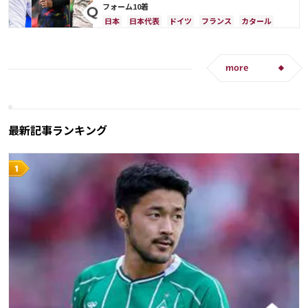
フォーム10着
日本
日本代表
ドイツ
フランス
カタール
ベルギー
韓国
デンマーク
メキシコ
ウェールズ
イングランド
アルゼンチン
アメリカ
ソン・フンミン
ラファエル・バラン
more
最新記事ランキング