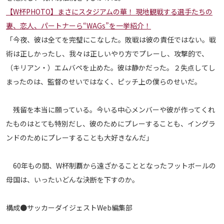
【W杯PHOTO】まさにスタジアムの華！ 現地観戦する選手たちの
運営会社
妻、恋人、パートナーら“WAGs”を一挙紹介！
ご利用にあたって
「今夜、彼は全てを完璧にこなした。敗戦は彼の責任ではない。戦
プライバシーポリシー
術は正しかったし、我々は正しいやり方でプレーし、攻撃的で、
お問い合わせ
（キリアン・）エムバペを止めた。彼は静かだった。２失点してし
まったのは、監督のせいではなく、ピッチ上の僕らのせいだ。
Share
残留を本当に願っている。今いる中心メンバーや彼が作ってくれ
© AbemaTV. Inc. All Rights Reserved.
たものはとても特別だし、彼のためにプレーすることも、イングラ
ンドのためにプレーすることも大好きなんだ」
60年もの間、W杯制覇から遠ざかることとなったフットボールの
母国は、いったいどんな決断を下すのか。
構成●サッカーダイジェストWeb編集部