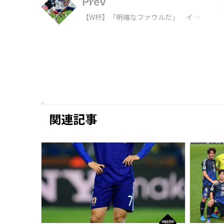
Prev
【W杯】「明確なファウルだ」 イン
グランド×フランス、“PK疑惑”シー
ンに海外記者が見解「VARが判定でき
るのは…」
関連記事