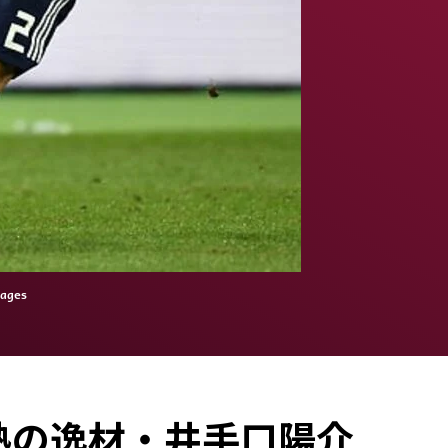
ges
熟の逸材・井手口陽介