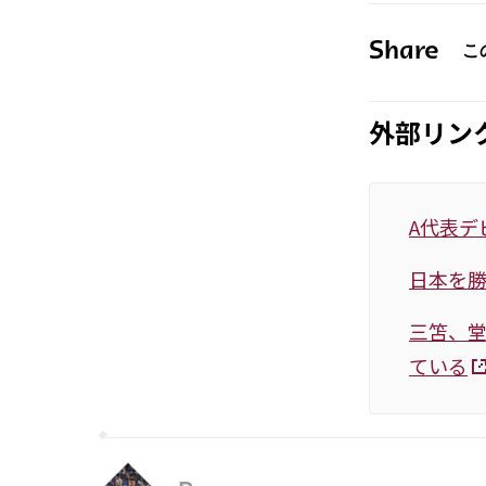
Share
外部リン
A代表デ
日本を
三笘、堂
ている