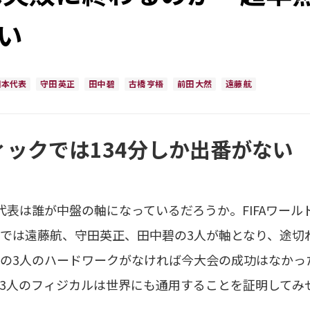
い
日本代表
守田 英正
田中 碧
古橋 亨梧
前田 大然
遠藤 航
ィックでは134分しか出番がない
代表は誰が中盤の軸になっているだろうか。FIFAワール
では遠藤航、守田英正、田中碧の3人が軸となり、途切
の3人のハードワークがなければ今大会の成功はなかっ
3人のフィジカルは世界にも通用することを証明してみ