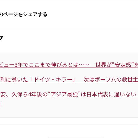
ク
ビュー3年でここまで伸びるとは…… 世界が“安定感”
勝利に導いた「ドイツ・キラー」 次はボーフムの救世
安、久保ら4年後の“アジア最強”は日本代表に違いない