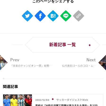
新着記事 一覧
Prev
Next
「未来のチャンピオン一家」総勢20
仏代表初ゴールのコロ・ムア
人のメッシ・ファミリーがカタール
ニ、出場44秒での一発はW杯史
集結！妻や子供、両親や兄弟も応援
3番目のスピード 「夢の中に
「最高の家族」
いるよう」
関連記事
サッカーダイジェストWeb
2022/12/30
英紙が「W杯の活躍で飛躍が見込まれる選手」を32か