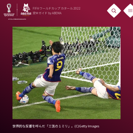
FIFA ワールドカップ カタール 2022
完全ガイド
by ABEMA
ニュース
News
出場国
Teams
日本代表
Team Japan
日程・結果
Schedule
ランキング
世界的な反響を呼んだ「三笘の１ミリ」。(C)Getty Images