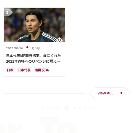
Qoly
2025/10/14
日本代表MF南野拓実、涙にくれた
2022年W杯へのリベンジに燃える
「絶対にリベンジしたい」「サッカ
日本
日本代表
南野 拓実
ー人生をかけた戦い」
クロアチア
長友 佑都
ドイツ
スペイン
川島 永嗣
谷 晃生
吉田 麻也
谷口 彰悟
伊東 純也
View ALL