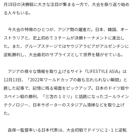
月18日の決勝戦に大きな注目が集まる一方で、大会を振り返り始め
メディアアライアンス
る人々もいる。
今大会の特徴のひとつが、アジア勢の躍進だ。日本、韓国、オー
ストラリアと、史上初めて３チームが決勝トーナメントに進出し
た。また、グループステージではサウジアラビアがアルゼンチンに
逆転勝利し、大会最初のサプライズとして世界を騒がせている。
アジアの様々な情報を取り上げるサイト『LIFESTYLE ASIA』は
12月13日、「2022年ワールドカップの最も忘れられない瞬間」と
題した記事で、記憶に残る場面をピックアップ。日本のドイツ戦や
スペイン戦の勝利、「三笘の１ミリ」と話題になったゴールライン
テクノロジー、日本サポーターのスタジアム清掃などを取り上げ
た。
森保一監督率いる日本代表は、大会初戦でドイツに２-１と逆転