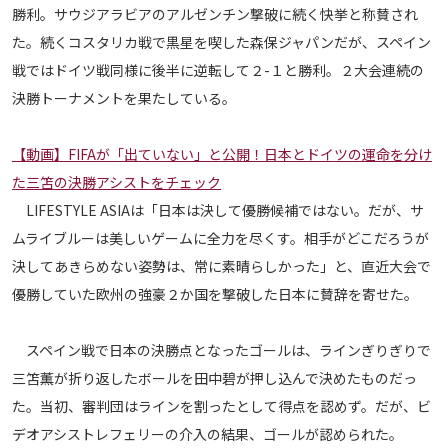
勝利。サウジアラビアのアルゼンチン撃破に続く快挙と称賛され
運営会社
た。続くコスタリカ戦で黒星を喫した森保ジャパンだが、スペイン
ご利用にあたって
戦ではドイツ戦同様に後半に逆転して２-１と勝利。２大会連続の
プライバシーポリシー
決勝トーナメントを果たしている。
お問い合わせ
【動画】FIFAが「出ていない」と公開！日本とドイツの運命を分け
た三笘の決勝アシストをチェック
Share
LIFESTYLE ASIAは「日本は決して優勝候補ではない。だが、サ
© AbemaTV. Inc. All Rights Reserved.
ムライブルーは美しいゲームに全力を尽くす。相手がどこだろうが
決してあきらめない姿勢は、常に素晴らしかった」と、直近大会で
優勝していた欧州の強豪２か国を撃破した日本に賛辞を寄せた。
スペイン戦で日本の決勝点となったゴールは、ラインぎりぎりで
三笘薫が折り返したボールを田中碧が押し込んで決めたものだっ
た。当初、審判団はラインを割ったとして得点を認めず。だが、ビ
デオアシストレフェリーの介入の結果、ゴールが認められた。