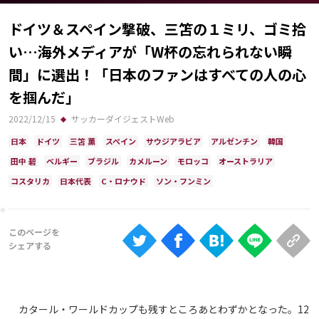
Ranking
ドイツ＆スペイン撃破、三笘の１ミリ、ゴミ拾
大会について
い…海外メディアが「W杯の忘れられない瞬
About
間」に選出！「日本のファンはすべての人の心
を掴んだ」
視聴方法
2022/12/15
サッカーダイジェストWeb
日本
ドイツ
三笘 薫
スペイン
サウジアラビア
アルゼンチン
韓国
iOS Apps
田中 碧
ベルギー
ブラジル
カメルーン
モロッコ
オーストラリア
コスタリカ
日本代表
C・ロナウド
ソン・フンミン
Android
Web
ABEMAの視聴について
TV
カタール・ワールドカップも残すところあとわずかとなった。12