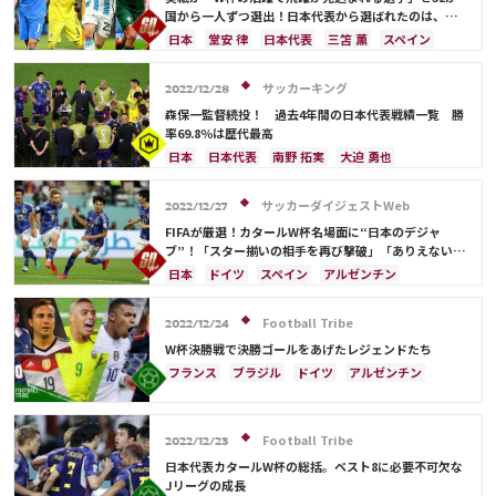
国から一人ずつ選出！日本代表から選ばれたのは、堂
安や三笘ではなく…
日本
堂安 律
日本代表
三笘 薫
スペイン
田中 碧
ドイツ
カタール
クロアチア
イラン
サウジアラビア
デンマーク
セルビア
サッカーキング
2022/12/28
フランス
ベルギー
スイス
イングランド
森保一監督続投！ 過去4年間の日本代表戦績一覧 勝
オランダ
ポーランド
ポルトガル
ブラジル
率69.8％は歴代最高
アルゼンチン
エクアドル
ウルグアイ
カナダ
日本
日本代表
南野 拓実
大迫 勇也
メキシコ
ガーナ
セネガル
カメルーン
伊東 純也
鎌田 大地
アメリカ
浅野 拓磨
モロッコ
韓国
アメリカ
ウェールズ
三笘 薫
堂安 律
ブラジル
原口 元気
サッカーダイジェストWeb
2022/12/27
オーストラリア
コスタリカ
ケイラー・ナバス
相馬 勇紀
サウジアラビア
韓国
田中 碧
FIFAが厳選！カタールW杯名場面に“日本のデジャ
サルダル・アズムン
古橋 亨梧
町野 修斗
ドイツ
スペイン
ブ”！「スター揃いの相手を再び撃破」「ありえない勝
ち方をした」
クロアチア
エクアドル
ウルグアイ
カナダ
日本
ドイツ
スペイン
アルゼンチン
メキシコ
オーストラリア
コスタリカ
カタール
ポルトガル
日本代表
三笘 薫
吉田 麻也
佐々木 翔
山根 視来
守田 英正
リオネル・メッシ
サウジアラビア
フランス
Football Tribe
2022/12/24
前田 大然
遠藤 航
カタール
イラン
オランダ
セネガル
モロッコ
韓国
W杯決勝戦で決勝ゴールをあげたレジェンドたち
セルビア
ガーナ
カメルーン
谷 晃生
コスタリカ
田中 碧
堂安 律
フランス
ブラジル
ドイツ
アルゼンチン
長友 佑都
植田 直通
久保 建英
酒井 宏樹
キリアン・ムバッペ
スペイン
イングランド
板倉 滉
冨安 健洋
日本
リオネル・メッシ
三笘 薫
Football Tribe
サウジアラビア
クロアチア
オランダ
2022/12/23
ウェールズ
日本代表
ケイラー・ナバス
日本代表カタールW杯の総括。ベスト8に必要不可欠な
Jリーグの成長