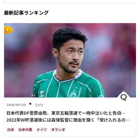
田中 碧
最新記事ランキング
Qoly
2025/09/20
日本代表DF菅原由勢、東京五輪落選で一晩中泣いたと告白…
2022年Ｗ杯落選後には森保監督に理由を聞く「受け入れるのは
難しかった」
日本
日本代表
ドイツ
オランダ