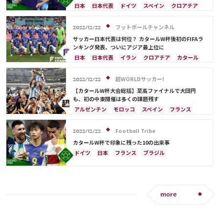
日本
日本代表
ドイツ
スペイン
クロアチア
カタール
サウジアラビア
デンマーク
フランス
オランダ
アルゼンチン
カメルーン
フットボールチャンネル
2022/12/22
コスタリカ
三笘 薫
サッカー日本代表は何位？ カタールW杯後初のFIFAラ
ンキング発表、ついにアジア最上位に
日本
日本代表
イラン
クロアチア
カタール
フランス
ベルギー
ブラジル
アルゼンチン
モロッコ
オーストラリア
サウジアラビア
超WORLDサッカー!
2022/12/22
ドイツ
デンマーク
スペイン
スイス
【カタールW杯大会総括】至高ファイナルで大団円
イングランド
オランダ
ポルトガル
も、初の中東開催は多くの課題残す
ウルグアイ
メキシコ
セネガル
韓国
アルゼンチン
モロッコ
スペイン
フランス
アメリカ
三笘 薫
田中 碧
クロアチア
日本
ドイツ
カタール
ポルトガル
コスタリカ
リオネル・メッシ
Football Tribe
2022/12/22
サウジアラビア
オランダ
ブラジル
セネガル
カタールW杯で印象に残った10の出来事
韓国
オーストラリア
イラン
デンマーク
ドイツ
日本
フランス
ブラジル
ベルギー
ポーランド
プレーオフ
エクアドル
アルゼンチン
リオネル・メッシ
ウルグアイ
メキシコ
ガーナ
カメルーン
キリアン・ムバッペ
ネイマール
カメルーン
アメリカ
日本代表
三笘 薫
田中 碧
モロッコ
スペイン
クロアチア
ポルトガル
C・ロナウド
キリアン・ムバッペ
サディオ・マネ
韓国
アクラフ・ハキミ
オーストラリア
more
日本代表
三笘 薫
C・ロナウド
カタール
イラン
サウジアラビア
ガーナ
セネガル