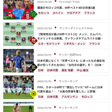
アルゼンチン
モロッコ
コスタリカ
Football Tribe
2022/12/20
ルカ・モドリッチ
リオネル・メッシ
躍進のモロッコ代表、W杯ベスト4の功労者5選
キリアン・ムバッペ
アクラフ・ハキミ
モロッコ
スペイン
クロアチア
フランス
ベルギー
ポルトガル
アルゼンチン
カナダ
日本
日本代表
中山 雄太
キリアン・ムバッペ
サッカーダイジェストWeb
アクラフ・ハキミ
2022/12/20
【現地特派が選ぶＷ杯ベスト11】メッシ、エムバペ、
モドリッチらは鉄板。ヴァランヌやアムラバトは細い
動きが傑出！
ルカ・モドリッチ
リオネル・メッシ
フランス
アルゼンチン
クロアチア
ブラジル
モロッコ
日本
カタール
イングランド
日本代表
サッカー批評Web
2022/12/19
アクラフ・ハキミ
アントワーヌ・グリーズマン
日本代表になくて「世界ベスト8」にあったもの――長友佑
ラファエル・バラン
都が担ってきた左SBに「左利きの選手」を！《日本代
表現地ルポ》
日本
日本代表
長友 佑都
中山 雄太
フランス
ブラジル
旗手 怜央
ネイマール
ビニシウス・ジュニオー
クロアチア
サッカーキング
2022/12/19
イングランド
オランダ
ポルトガル
FIFA、カタールW杯で”傑出していた”4チームに日本
アルゼンチン
モロッコ
佐々木 翔
代表を選出！…「大衆の評価を覆した」と評価
アクラフ・ハキミ
日本
日本代表
アルゼンチン
モロッコ
フランス
クロアチア
ドイツ
スペイン
リオネル・メッシ
サウジアラビア
ベルギー
サッカーキング
2022/12/18