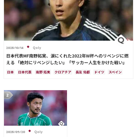
Qoly
2025/10/14
日本代表MF南野拓実、涙にくれた2022年W杯へのリベンジに燃
える 「絶対にリベンジしたい」「サッカー人生をかけた戦い」
日本
日本代表
南野 拓実
クロアチア
長友 佑都
ドイツ
スペイン
川島 永嗣
谷 晃生
吉田 麻也
谷口 彰悟
伊東 純也
Qoly
2025/09/20