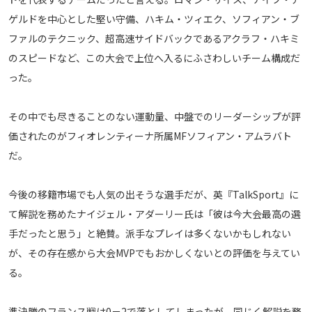
メディアアライアンス
ゲルドを中心とした堅い守備、ハキム・ツィエク、ソフィアン・ブ
ファルのテクニック、超高速サイドバックであるアクラフ・ハキミ
のスピードなど、この大会で上位へ入るにふさわしいチーム構成だ
った。
その中でも尽きることのない運動量、中盤でのリーダーシップが評
価されたのがフィオレンティーナ所属MFソフィアン・アムラバト
だ。
今後の移籍市場でも人気の出そうな選手だが、英『TalkSport』に
て解説を務めたナイジェル・アダーリー氏は「彼は今大会最高の選
手だったと思う」と絶賛。派手なプレイは多くないかもしれない
が、その存在感から大会MVPでもおかしくないとの評価を与えてい
る。
準決勝のフランス戦は0－2で落としてしまったが、同じく解説を務