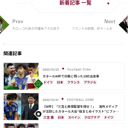
新着記事 一覧
Prev
Next
モロッコ代表の守護神ブヌの息子、
フランス大統領、好ゲームを称
インタビューで「マイクを食う」場
えるためモロッコ代表のドレッ
面がカワイイ
シングルームを訪れ選手らと握
手＆ハグ「我々の友情を伝えた
い」
関連記事
Football Tribe
2022/12/22
カタールW杯で印象に残った10の出来事
ドイツ
日本
フランス
ブラジル
アルゼンチン
リオネル・メッシ
キリアン・ムバッペ
ネイマール
カメルーン
FOOTBALL ZONE
モロッコ
スペイン
クロアチア
ポルトガル
2022/12/21
韓国
アクラフ・ハキミ
オーストラリア
【W杯】「三笘と森保監督を探せ！」 海外メディア
が注目したカタール大会“総まとめイラスト”にファン
日本代表
三笘 薫
C・ロナウド
カタール
反応「名誉」「粋だな」
三笘 薫
日本
スペイン
クロアチア
ドイツ
イラン
サウジアラビア
ガーナ
セネガル
日本代表
フランス
ポルトガル
ブラジル
田中 碧