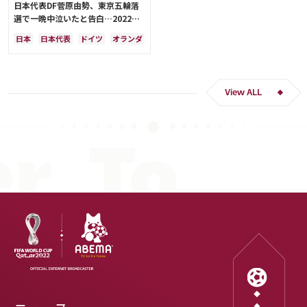
日本代表DF菅原由勢、東京五輪落
選で一晩中泣いたと告白…2022年
Ｗ杯落選後には森保監督に理由を聞
日本
日本代表
ドイツ
オランダ
く「受け入れるのは難しかった」
View ALL