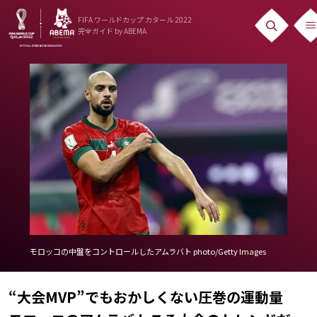
FIFA ワールドカップ カタール 2022
完全ガイド
by ABEMA
ニュース
News
出場国
Teams
日本代表
Team Japan
日程・結果
モロッコの中盤をコントロールしたアムラバト photo/Getty Images
Schedule
“大会MVP”でもおかしくない圧巻の運動量
ランキング