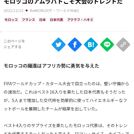
モロッコのアムラバトこそ大会のトレンドだ
Ranking
2022/12/15
theWORLD(ザ・ワールドWeb)
大会について
モロッコ
フランス
日本
日本代表
アクラフ・ハキミ
About
視聴方法
iOS Apps
モロッコの躍進はアフリカ勢に勇気を与えた
Android
FIFAワールドカップ・カタール大会で目立ったのは、堅い守備から
の速攻だ。これはベスト16入りを果たした日本代表もそうだった
Web
が、5人まで増加した交代枠を効果的に使ってハイエネルギーなフ
ABEMAの視聴について
ットボールを展開したチームが結果を出していた。
TV
ベスト4入りのサプライズを果たしたモロッコ代表は、そのトレン
ドを代表するチームだったと言える。ロマン・サイス、ナイフ・ア