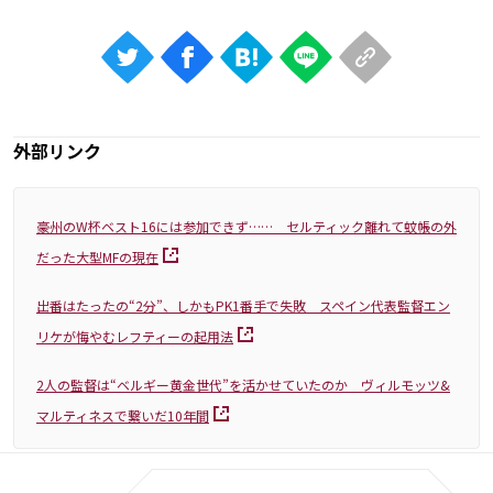
外部リンク
豪州のW杯ベスト16には参加できず…… セルティック離れて蚊帳の外
だった大型MFの現在
出番はたったの“2分”、しかもPK1番手で失敗 スペイン代表監督エン
リケが悔やむレフティーの起用法
2人の監督は“ベルギー黄金世代”を活かせていたのか ヴィルモッツ&
マルティネスで繋いだ10年間