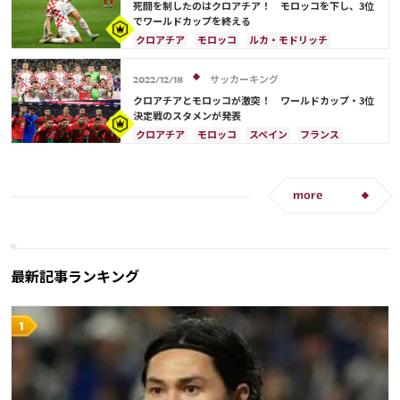
ポルトガル
ブラジル
ルカ・モドリッチ
死闘を制したのはクロアチア！ モロッコを下し、3位
アクラフ・ハキミ
でワールドカップを終える
クロアチア
モロッコ
ルカ・モドリッチ
アクラフ・ハキミ
スペイン
フランス
ポルトガル
ブラジル
アルゼンチン
日本
サッカーキング
2022/12/18
日本代表
クロアチアとモロッコが激突！ ワールドカップ・3位
決定戦のスタメンが発表
クロアチア
モロッコ
スペイン
フランス
イングランド
ドイツ
カタール
サウジアラビア
ベルギー
日本
ルカ・モドリッチ
ポルトガル
ブラジル
more
アルゼンチン
日本代表
アクラフ・ハキミ
最新記事ランキング