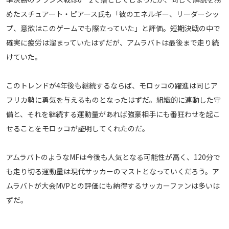
めたスチュアート・ピアース氏も「彼のエネルギー、リーダーシッ
運営会社
プ、意欲はこのゲームでも際立っていた」と評価。短期決戦の中で
ご利用にあたって
確実に疲労は溜まっていたはずだが、アムラバトは最後まで走り続
プライバシーポリシー
けていた。
お問い合わせ
このトレンドが4年後も継続するならば、モロッコの躍進は同じア
Share
フリカ勢に勇気を与えるものとなったはずだ。組織的に連動した守
備と、それを継続する運動量があれば強豪相手にも番狂わせを起こ
© AbemaTV. Inc. All Rights Reserved.
せることをモロッコが証明してくれたのだ。
アムラバトのようなMFは今後も人気となる可能性が高く、120分で
も走り切る運動量は現代サッカーのマストとなっていくだろう。ア
ムラバトが大会MVPとの評価にも納得するサッカーファンは多いは
ずだ。