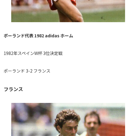
運営会社
ご利用にあたって
プライバシーポリシー
ポーランド代表 1982 adidas ホーム
お問い合わせ
1982年スペインW杯 3位決定戦
Share
© AbemaTV. Inc. All Rights Reserved.
ポーランド 3-2 フランス
フランス