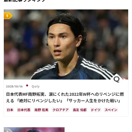
C・ロナウド
キリアン・ムバッペ
サディオ・マネ
Qoly
2025/10/14
日本代表MF南野拓実、涙にくれた2022年W杯へのリベンジに燃
える 「絶対にリベンジしたい」「サッカー人生をかけた戦い」
日本
日本代表
南野 拓実
クロアチア
長友 佑都
ドイツ
スペイン
川島 永嗣
谷 晃生
吉田 麻也
谷口 彰悟
伊東 純也