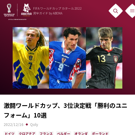
FIFA ワールドカップ カタール 2022
完全ガイド
by ABEMA
ニュース
News
出場国
Teams
日本代表
Team Japan
日程・結果
激闘ワールドカップ、3位決定戦「勝利のユニ
フォーム」10選
Schedule
2022/12/16
Qoly
ランキング
ドイツ
クロアチア
フランス
ベルギー
オランダ
ポーランド