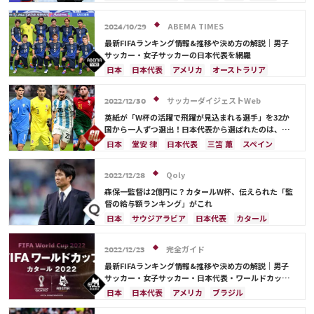
スペイン
フランス
ベルギー
クロアチア
スイス
オランダ
ポーランド
アルゼンチン
ABEMA TIMES
2024/10/29
ウルグアイ
メキシコ
ウェールズ
コスタリカ
最新FIFAランキング情報&推移や決め方の解説｜男子
日本代表
カリム・ベンゼマ
サッカー・女子サッカーの日本代表を網羅
日本
日本代表
アメリカ
オーストラリア
サウジアラビア
ブラジル
アルゼンチン
カタール
イラン
韓国
ドイツ
スペイン
サッカーダイジェストWeb
2022/12/30
フランス
ベルギー
スイス
イングランド
英紙が「W杯の活躍で飛躍が見込まれる選手」を32か
オランダ
ポルトガル
デンマーク
セルビア
国から一人ずつ選出！日本代表から選ばれたのは、堂
安や三笘ではなく…
クロアチア
ポーランド
エクアドル
日本
堂安 律
日本代表
三笘 薫
スペイン
ウルグアイ
カナダ
メキシコ
ガーナ
田中 碧
ドイツ
カタール
クロアチア
イラン
セネガル
カメルーン
モロッコ
ウェールズ
サウジアラビア
デンマーク
セルビア
Qoly
2022/12/28
コスタリカ
フランス
ベルギー
スイス
イングランド
森保一監督は2億円に？カタールW杯、伝えられた「監
オランダ
ポーランド
ポルトガル
ブラジル
督の給与額ランキング」がこれ
アルゼンチン
エクアドル
ウルグアイ
カナダ
日本
サウジアラビア
日本代表
カタール
メキシコ
ガーナ
セネガル
カメルーン
イラン
ドイツ
デンマーク
セルビア
モロッコ
韓国
アメリカ
ウェールズ
スペイン
フランス
ベルギー
クロアチア
完全ガイド
2022/12/23
オーストラリア
コスタリカ
ケイラー・ナバス
スイス
イングランド
オランダ
ポーランド
最新FIFAランキング情報&推移や決め方の解説｜男子
サルダル・アズムン
ポルトガル
ブラジル
アルゼンチン
サッカー・女子サッカー・日本代表・ワールドカップ
出場国を網羅
エクアドル
ウルグアイ
カナダ
メキシコ
日本
日本代表
アメリカ
ブラジル
ガーナ
セネガル
カメルーン
モロッコ
韓国
オーストラリア
イラン
フランス
韓国