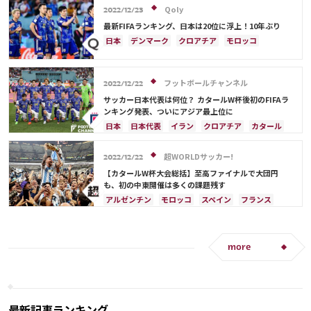
アメリカ
ウェールズ
オーストラリア
ドイツ
ベルギー
クロアチア
スイス
Qoly
2022/12/23
コスタリカ
イングランド
アルゼンチン
ガーナ
最新FIFAランキング、日本は20位に浮上！10年ぶり
デンマーク
セルビア
スペイン
オランダ
日本
デンマーク
クロアチア
モロッコ
ポーランド
ポルトガル
エクアドル
オーストラリア
日本代表
イラン
ドイツ
ウルグアイ
カナダ
メキシコ
セネガル
セルビア
スペイン
フランス
ベルギー
カメルーン
モロッコ
ウェールズ
コスタリカ
フットボールチャンネル
スイス
イングランド
オランダ
ポーランド
2022/12/22
カタール
サウジアラビア
中山 雄太
ポルトガル
ブラジル
アルゼンチン
サッカー日本代表は何位？ カタールW杯後初のFIFAラ
ンキング発表、ついにアジア最上位に
ウルグアイ
カナダ
メキシコ
セネガル
韓国
日本
日本代表
イラン
クロアチア
カタール
アメリカ
ウェールズ
フランス
ベルギー
ブラジル
アルゼンチン
モロッコ
オーストラリア
サウジアラビア
超WORLDサッカー!
2022/12/22
ドイツ
デンマーク
スペイン
スイス
【カタールW杯大会総括】至高ファイナルで大団円
イングランド
オランダ
ポルトガル
も、初の中東開催は多くの課題残す
ウルグアイ
メキシコ
セネガル
韓国
アルゼンチン
モロッコ
スペイン
フランス
アメリカ
三笘 薫
田中 碧
クロアチア
日本
ドイツ
カタール
ポルトガル
コスタリカ
リオネル・メッシ
サウジアラビア
オランダ
ブラジル
セネガル
more
韓国
オーストラリア
イラン
デンマーク
ベルギー
ポーランド
プレーオフ
エクアドル
ウルグアイ
メキシコ
ガーナ
カメルーン
アメリカ
日本代表
三笘 薫
田中 碧
最新記事ランキング