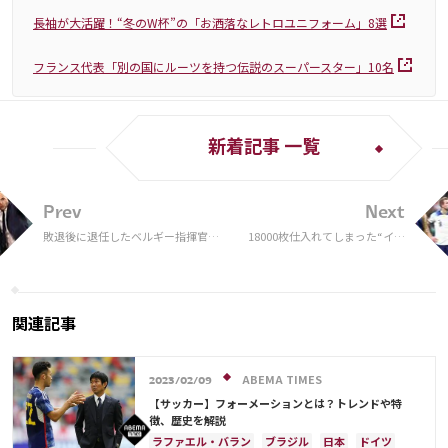
長袖が大活躍！“冬のW杯”の「お洒落なレトロユニフォーム」8選
フランス代表「別の国にルーツを持つ伝説のスーパースター」10名
新着記事 一覧
Prev
Next
敗退後に退任したベルギー指揮官が
18000枚仕入れてしまった“イン
アザールを語る！「考える時間があ
グランドW杯優勝”のシャツ
りすぎた」 「望んでいるのはマドリ
卸売業者は「どうしたらいいの
ーのファンへ…」【W杯】
かわからない」と嘆く
関連記事
ABEMA TIMES
2023/02/09
【サッカー】フォーメーションとは？トレンドや特
徴、歴史を解説
ラファエル・バラン
ブラジル
日本
ドイツ