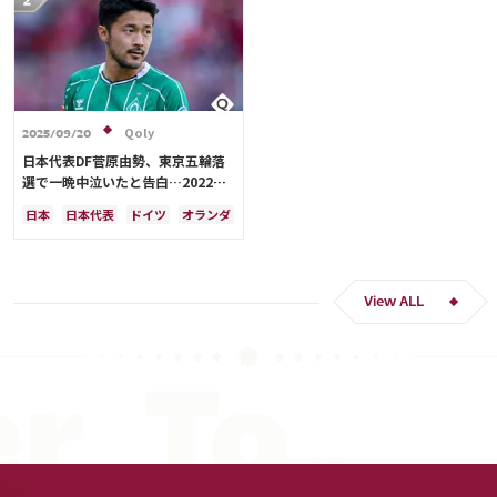
Qoly
2025/09/20
日本代表DF菅原由勢、東京五輪落
選で一晩中泣いたと告白…2022年
Ｗ杯落選後には森保監督に理由を聞
日本
日本代表
ドイツ
オランダ
く「受け入れるのは難しかった」
View ALL