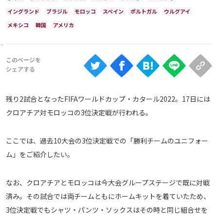
Ranking
イングランド
ブラジル
モロッコ
スペイン
ポルトガル
ウルグアイ
大会について
メキシコ
韓国
アメリカ
About
視聴方法
残り2試合となったFIFAワールドカップ・カタール2022。17日には
iOS Apps
クロアチア対モロッコの3位決定戦が行われる。
Android
ここでは、過去10大会の3位決定戦での「勝利チームのユニフォー
ム」をご紹介したい。
Web
ABEMAの視聴について
なお、クロアチアとモロッコは今大会グループステージで既に対戦
TV
済み。その試合では両チームともにホームキットを着ていたため、
3位決定戦でもシャツ・パンツ・ソックスはその時と同じ組合せを