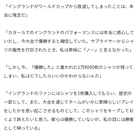
「イングランドがワールドカップから敗退してしまったことは、本
運営会社
当に残念だ」
ご利用にあたって
プライバシーポリシー
「カタールでのイングランドのパフォーマンスには本当に感心して
お問い合わせ
いたし、今大会で優勝すると確信していた。サプライヤーからシャ
ツの販売を打診されたとき、私は単純に『ノー』と言えなかった」
Share
「しかし今、『優勝した』と書かれた1万8000枚のシャツが残って
© AbemaTV. Inc. All Rights Reserved.
しまい、私はどうしたらいいのかわからないんだ」
「イングランドのファンにはシャツを1枚購入してもらい、歴史の
一部として、また、大会を通じてチームがいかに素晴らしいプレイ
をしたかを思い起こさせるものとして、このシャツをキープしてお
くよう訴えたいと思う。彼らは優勝していないが、私の目には勝者
として映っている」