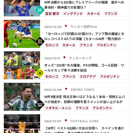
W杯決勝から8日後にプレミアリーグが再開 選手への
身体的・精神面での影響は？
冨安 健洋
イングランド
カタール
フランス
クロアチア
オランダ
ポーランド
アルゼンチン
日本
日本代表
ハリー・ケイン
サッカー批評Web
2022/12/20
「ヨーロッパで好調は3か国だけ」アジア勢の躍進とモ
ロッコベスト4入りの深層【カタールW杯「勢力図の異
変」の理由】(2)
モロッコ
カタール
フランス
アルゼンチン
日本
イラン
イングランド
アメリカ
オーストラリア
日本代表
サウジアラビア
サッカーキング
2022/12/11
ドイツ
スペイン
ブラジル
オッズ“201倍”の大躍進、PKの明暗、ゴール記録…ワ
キリアン・ムバッペ
デンマーク
クロアチア
ールドカップ準々決勝を総括
ポルトガル
セネガル
韓国
リオネル・メッシ
モロッコ
フランス
クロアチア
アルゼンチン
カリム・ベンゼマ
ポール・ポグバ
カメルーン
ドイツ
イングランド
ポルトガル
アントワーヌ・グリーズマン
ハリー・ケイン
オランダ
ブラジル
リオネル・メッシ
ABEMA TIMES
2022/12/08
フィル・フォーデン
スペイン
カナダ
セネガル
ハリー・ケイン
W杯8強決定 得点王争いはどうなる？本命・怪物エムバ
カタール
ベルギー
ガーナ
日本
ネイマール
ペが独走か、悲願の優勝を狙うメッシが追い上げるか
リオネル・メッシ
フランス
アルゼンチン
イングランド
オランダ
ブラジル
スペイン
ポルトガル
リシャルリソン
カタール
FOOTBALL ZONE
2022/12/07
エクアドル
ネイマール
キリアン・ムバッペ
【W杯】ベスト8出揃い大会は佳境へ スペインを退け
トーマス・ミュラー
ハリー・ケイン