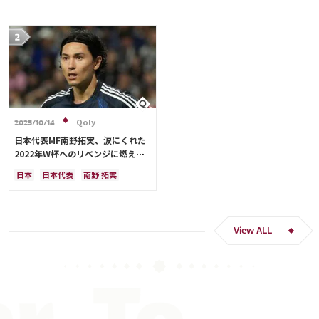
Qoly
2025/10/14
日本代表MF南野拓実、涙にくれた
2022年W杯へのリベンジに燃える
「絶対にリベンジしたい」「サッカ
日本
日本代表
南野 拓実
ー人生をかけた戦い」
クロアチア
長友 佑都
ドイツ
スペイン
川島 永嗣
谷 晃生
吉田 麻也
谷口 彰悟
伊東 純也
View ALL