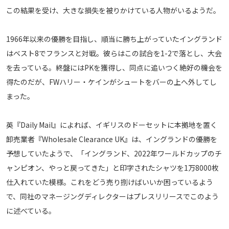
この結果を受け、大きな損失を被りかけている人物がいるようだ。
メディアアライアンス
1966年以来の優勝を目指し、順当に勝ち上がっていたイングランド
はベスト8でフランスと対戦。彼らはこの試合を1-2で落とし、大会
を去っている。終盤にはPKを獲得し、同点に追いつく絶好の機会を
得たのだが、FWハリー・ケインがシュートをバーの上へ外してし
まった。
英『Daily Mail』によれば、イギリスのドーセットに本拠地を置く
卸売業者『Wholesale Clearance UK』は、イングランドの優勝を
予想していたようで、「イングランド、2022年ワールドカップのチ
ャンピオン、やっと戻ってきた」と印字されたシャツを1万8000枚
仕入れていた模様。これをどう売り捌けばいいか困っているよう
で、同社のマネージングディレクターはプレスリリースでこのよう
に述べている。