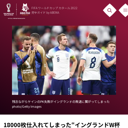
FIFA ワールドカップ カタール 2022
完全ガイド
by ABEMA
ニュース
News
出場国
Teams
日本代表
Team Japan
日程・結果
残念ながらケインのPK失敗がイングランドの敗退に繋がってしまった
photo/Getty Images
Schedule
ランキング
18000枚仕入れてしまった“イングランドW杯