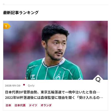
リシャルリソン
カリム・ベンゼマ
フレンキー・デ・ヨング
ポール・ポグバ
エンゴロ・カンテ
最新記事ランキング
ハリー・ケイン
Qoly
2025/09/20
日本代表DF菅原由勢、東京五輪落選で一晩中泣いたと告白…
2022年Ｗ杯落選後には森保監督に理由を聞く「受け入れるのは
難しかった」
日本
日本代表
ドイツ
オランダ