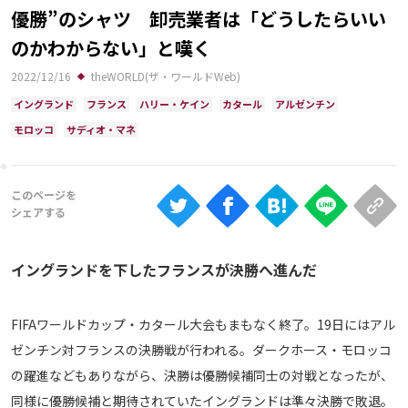
Ranking
優勝”のシャツ 卸売業者は「どうしたらいい
のかわからない」と嘆く
大会について
2022/12/16
theWORLD(ザ・ワールドWeb)
About
イングランド
フランス
ハリー・ケイン
カタール
アルゼンチン
モロッコ
サディオ・マネ
視聴方法
iOS Apps
Android
イングランドを下したフランスが決勝へ進んだ
Web
ABEMAの視聴について
FIFAワールドカップ・カタール大会もまもなく終了。19日にはアル
ゼンチン対フランスの決勝戦が行われる。ダークホース・モロッコ
TV
の躍進などもありながら、決勝は優勝候補同士の対戦となったが、
同様に優勝候補と期待されていたイングランドは準々決勝で敗退。