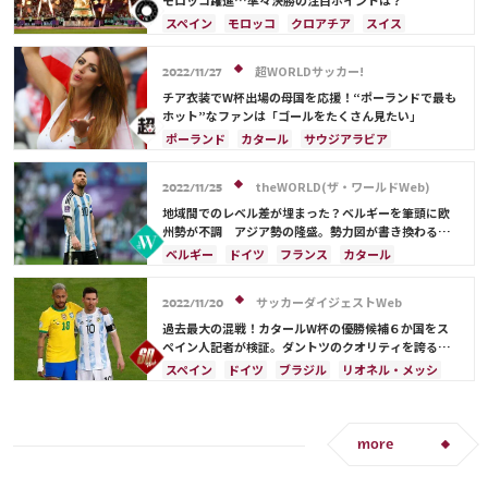
モロッコ躍進…準々決勝の注目ポイントは？
スペイン
モロッコ
クロアチア
スイス
ブラジル
アルゼンチン
アメリカ
リオネル・メッシ
キリアン・ムバッペ
超WORLDサッカー!
2022/11/27
カタール
フランス
ベルギー
イングランド
チア衣装でW杯出場の母国を応援！“ポーランドで最も
ポーランド
カナダ
メキシコ
セネガル
韓国
ホット”なファンは「ゴールをたくさん見たい」
日本
サウジアラビア
オランダ
ポルトガル
ポーランド
カタール
サウジアラビア
カメルーン
オーストラリア
メンフィス・デパイ
フランス
イングランド
アルゼンチン
イラン
ドイツ
デンマーク
セルビア
メキシコ
ハリー・ケイン
theWORLD(ザ・ワールドWeb)
2022/11/25
エクアドル
ウルグアイ
ガーナ
ウェールズ
地域間でのレベル差が埋まった？ベルギーを筆頭に欧
C・ロナウド
ルカ・モドリッチ
ネイマール
州勢が不調 アジア勢の隆盛。勢力図が書き換わる
『W杯GS第1節まとめ』
アクラフ・ハキミ
カゼミーロ
ポール・ポグバ
ベルギー
ドイツ
フランス
カタール
エンゴロ・カンテ
ハリー・ケイン
サウジアラビア
デンマーク
セルビア
ラファエル・バラン
スペイン
日本
クロアチア
ポルトガル
サッカーダイジェストWeb
2022/11/20
ブラジル
カナダ
ガーナ
オーストラリア
過去最大の混戦！カタールW杯の優勝候補６か国をス
イングランド
オランダ
アルゼンチン
ペイン人記者が検証。ダントツのクオリティを誇るの
は？
エクアドル
ウルグアイ
セネガル
スペイン
ドイツ
ブラジル
リオネル・メッシ
リオネル・メッシ
ネイマール
イラン
アルゼンチン
イングランド
フランス
日本
ポーランド
メキシコ
モロッコ
韓国
ネイマール
カタール
オランダ
メキシコ
アメリカ
ウェールズ
コスタリカ
C・ロナウド
アメリカ
日本代表
ガブリエウ・ジェズス
more
ルカ・モドリッチ
キリアン・ムバッペ
カゼミーロ
カリム・ベンゼマ
ポール・ポグバ
クリスティアン・エリクセン
サディオ・マネ
エンゴロ・カンテ
ハリー・ケイン