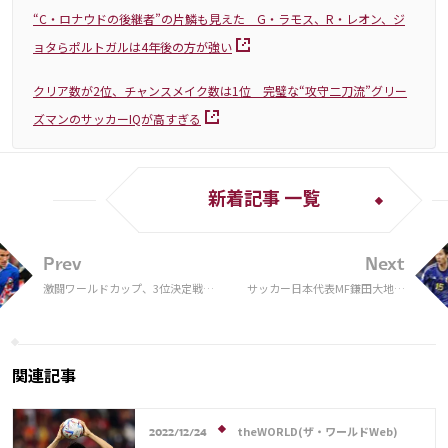
“C・ロナウドの後継者”の片鱗も見えた G・ラモス、R・レオン、ジ
ョタらポルトガルは4年後の方が強い
クリア数が2位、チャンスメイク数は1位 完璧な“攻守二刀流”グリー
ズマンのサッカーIQが高すぎる
新着記事 一覧
Prev
Next
激闘ワールドカップ、3位決定戦
サッカー日本代表MF鎌田大地に
「勝利のユニフォーム」10選
バルセロナも興味か
関連記事
theWORLD(ザ・ワールドWeb)
2022/12/24