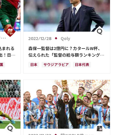
b
Qoly
2022/12/28
込まれる
森保一監督は2億円に？カタールW杯、
出！日本
伝えられた「監督の給与額ランキング」
三笘では
がこれ
 薫
日本
サウジアラビア
日本代表
タール
カタール
イラン
ドイツ
ビア
デンマーク
セルビア
スペイン
フランス
ベルギー
クロアチア
スイス
イングランド
オランダ
ル
ポーランド
ポルトガル
ブラジル
ドル
アルゼンチン
エクアドル
ウルグアイ
カナダ
メキシコ
ガーナ
セネガル
カメルーン
モロッコ
韓国