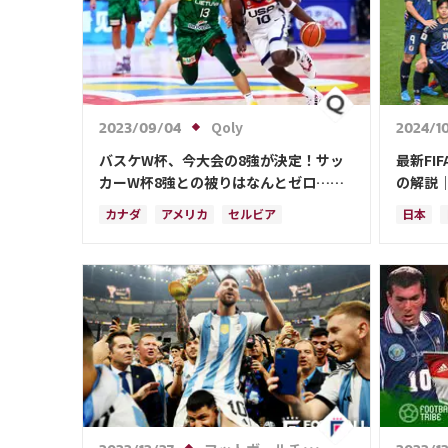
Qoly
2023/09/04
2024/1
バスケW杯、今大会の8強が決定！サッ
最新FI
カーW杯8強との被りはなんとゼロ…決
の解説
勝は9/10
日本代
カナダ
アメリカ
セルビア
日本
スペイン
ブラジル
日本
ドイツ
オース
フランス
アルゼンチン
ブラジ
サウジアラビア
クロアチア
イラン
イングランド
オランダ
ポルトガル
フラン
モロッコ
イング
デンマ
ポーラ
カナダ