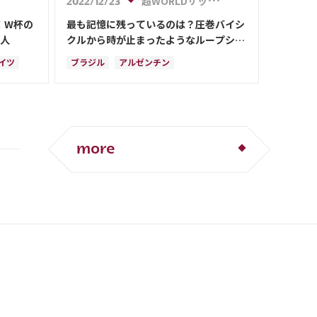
超WORLDサッカー!
2022/12/23
アメリカ
ウェールズ
オーストラリア
！W杯の
最も記憶に残っているのは？圧巻バイシ
コスタリカ
の人
クルから時が止まったようなループシュ
ートまで、カタールW杯のベストゴール
イツ
ブラジル
アルゼンチン
が出揃う
ルビア
リシャルリソン
フランス
サウジアラビア
セルビア
クロアチア
チン
メキシコ
韓国
ネイマール
オランダ
ポーランド
エクアドル
more
カメルーン
キリアン・ムバッペ