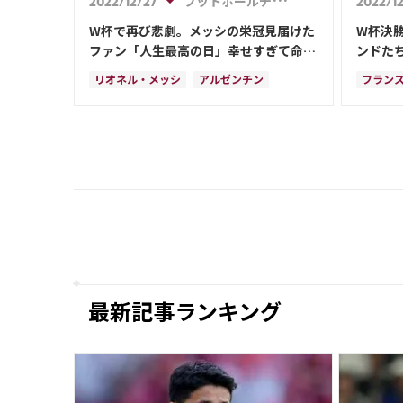
フットボールチャンネル
2022/12/27
2022/1
カメル
W杯で再び悲劇。メッシの栄冠見届けた
W杯決
コスタ
ファン「人生最高の日」幸せすぎて命落
ンドた
とす
リオネル・メッシ
アルゼンチン
フラン
フランス
サウジアラビア
クロアチア
アルゼ
オランダ
ポーランド
メキシコ
スペイ
オーストラリア
リオネ
サウジ
ウェー
ケイラ
最新記事ランキング