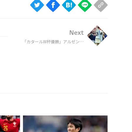
Next
「カタールW杯優勝」アルゼンチ
ンは開幕戦とは「別のチーム」に
変貌!!「メッシ頼み」からの脱皮の
ウラに20代前半選手の「驚異の急
成長」！《現地ルポ》