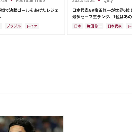
Football Tribe
Qoly
2/24
2022/12/24
ーン
モロッコ
ウェールズ
モロッコ
韓国
アメリカ
勝戦で決勝ゴールをあげたレジェ
日本代表GK権田修一が世界6位
リカ
ウェールズ
オーストラリア
ち
最多セーブ王ランク、1位はあ
コスタリカ
ケイラー・ナバス
ス
ブラジル
ドイツ
日本
権田 修一
日本代表
ド
サルダル・アズムン
ンチン
キリアン・ムバッペ
クロアチア
サウジアラビア
セ
ン
イングランド
日本
スペイン
フランス
スイス
ル・メッシ
三笘 薫
オランダ
ポーランド
アルゼン
アラビア
クロアチア
オランダ
オーストラリア
コスタリカ
ルズ
日本代表
ケイラー・ナバス
ー・ナバス