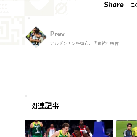
Share
Prev
アルゼンチン指揮官、代表続行明言の
メッシについて「次のW杯のために居
場所を確保しておくべき」
関連記事