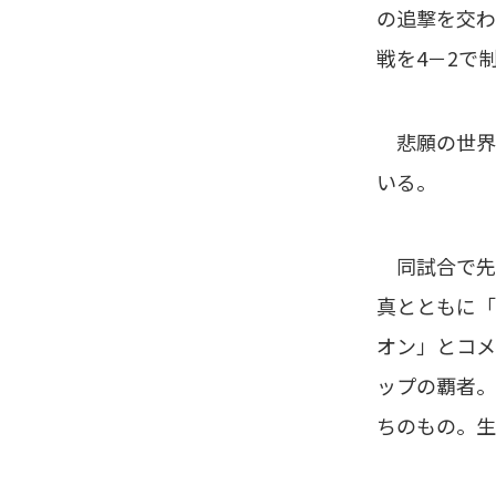
の追撃を交わ
戦を4－2で
悲願の世界王
いる。
同試合で先発
真とともに「
オン」とコメ
ップの覇者。
ちのもの。生