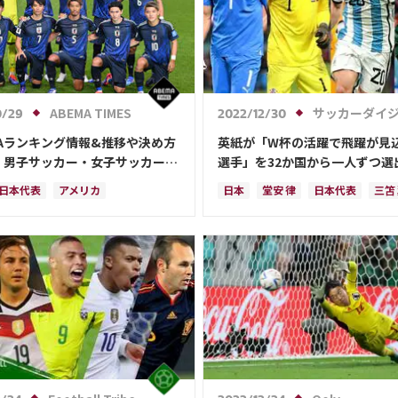
ABEMA TIMES
サッカーダイジェストWe
0/29
2022/12/30
FAランキング情報&推移や決め方
英紙が「W杯の活躍で飛躍が見
｜男子サッカー・女子サッカーの
選手」を32か国から一人ずつ選
表を網羅
代表から選ばれたのは、堂安や
日本代表
アメリカ
日本
堂安 律
日本代表
三笘
なく…
トラリア
サウジアラビア
スペイン
田中 碧
ドイツ
カ
ル
アルゼンチン
カタール
クロアチア
イラン
サウジアラ
韓国
ドイツ
スペイン
デンマーク
セルビア
フランス
ス
ベルギー
スイス
ベルギー
スイス
イングランド
ランド
オランダ
ポルトガル
オランダ
ポーランド
ポルトガ
ーク
セルビア
クロアチア
ブラジル
アルゼンチン
エクア
ンド
エクアドル
ウルグアイ
ウルグアイ
カナダ
メキシコ
メキシコ
ガーナ
セネガル
ガーナ
セネガル
カメルーン