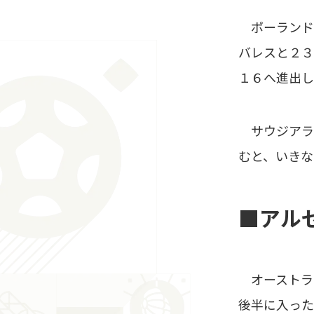
ポーランド
バレスと２３
１６へ進出し
サウジアラ
むと、いきな
■アル
オーストラ
後半に入った