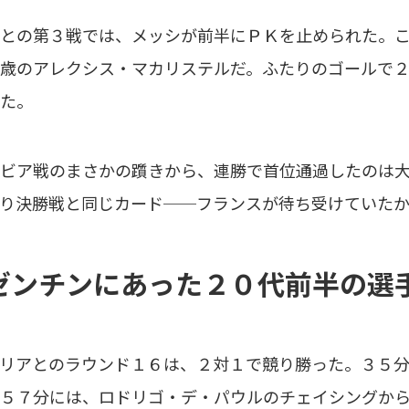
との第３戦では、メッシが前半にＰＫを止められた。こ
歳のアレクシス・マカリステルだ。ふたりのゴールで
た。
ビア戦のまさかの躓きから、連勝で首位通過したのは大
り決勝戦と同じカード──フランスが待ち受けていた
ゼンチンにあった２０代前半の選
リアとのラウンド１６は、２対１で競り勝った。３５分
５７分には、ロドリゴ・デ・パウルのチェイシングか