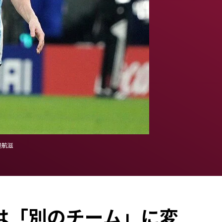
辺航滋
は「別のチーム」に変