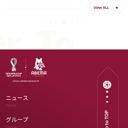
吉田 麻也
谷口 彰悟
伊東 純也
View ALL
ニュース
News
Go to TOP
グループ
Group