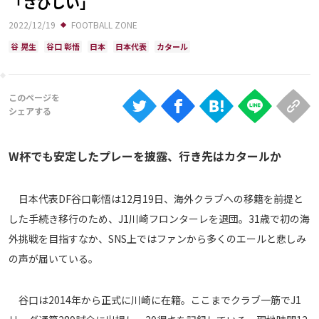
「さびしい」
Ranking
2022/12/19
FOOTBALL ZONE
大会について
谷 晃生
谷口 彰悟
日本
日本代表
カタール
About
視聴方法
iOS Apps
W杯でも安定したプレーを披露、行き先はカタールか
Android
日本代表DF谷口彰悟は12月19日、海外クラブへの移籍を前提と
した手続き移行のため、J1川崎フロンターレを退団。31歳で初の海
Web
外挑戦を目指すなか、SNS上ではファンから多くのエールと悲しみ
ABEMAの視聴について
の声が届いている。
TV
谷口は2014年から正式に川崎に在籍。ここまでクラブ一筋でJ1