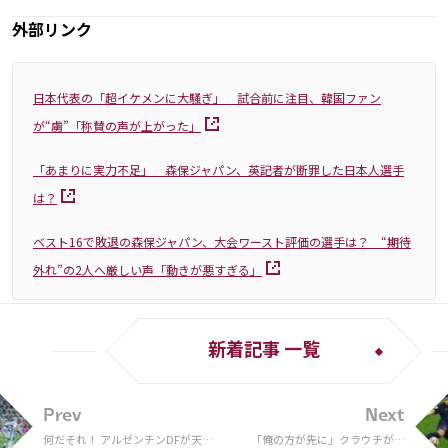
外部リンク
日本代表の「超イケメンに大騒ぎ」 試合前に注目、韓国ファン
が“虜”「称賛の声が上がった」
「あまりに実力不足」 森保ジャパン、英記者が断罪した日本人選手
は？
ベスト16で敗退の森保ジャパン、大会ワースト評価の選手は？ “期待
外れ”の2人へ厳しい声「動きが悪すぎる」
新着記事 一覧
Prev
Next
何だそれ！ アルゼンチンDFが天才
「俺の方が先に」クラウチがム