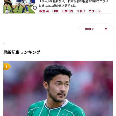
「ボールを獲れない」 日本代表DF板倉がW杯でエグい
と感じた19歳の天才選手とは
板倉 滉
日本
日本代表
ペドリ
カタール
ドイツ
スペイン
谷 晃生
谷口 彰悟
more
最新記事ランキング