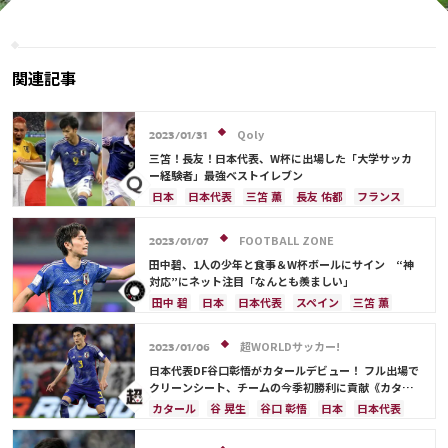
的ブロックで危機回避 「ロメロ伝説
バッペのスーパーボレーと自身
になるw」称賛の声
を重ねて自慢…！のはずが実は
自虐ネタだった「面白過ぎる」
関連記事
Qoly
2023/01/31
三笘！長友！日本代表、W杯に出場した「大学サッカ
ー経験者」最強ベストイレブン
日本
日本代表
三笘 薫
長友 佑都
フランス
カタール
ベルギー
クロアチア
シュミット・ダニエル
中山 雄太
スペイン
FOOTBALL ZONE
2023/01/07
ポルトガル
アルゼンチン
韓国
谷 晃生
田中碧、1人の少年と食事＆W杯ボールにサイン “神
谷口 彰悟
柴崎 岳
伊東 純也
守田 英正
対応”にネット注目「なんとも羨ましい」
サディオ・マネ
田中 碧
日本
日本代表
スペイン
三笘 薫
カタール
谷 晃生
谷口 彰悟
超WORLDサッカー!
2023/01/06
日本代表DF谷口彰悟がカタールデビュー！ フル出場で
クリーンシート、チームの今季初勝利に貢献《カター
ル・スターズリーグ》
カタール
谷 晃生
谷口 彰悟
日本
日本代表