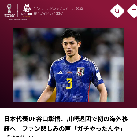
FIFA ワールドカップ カタール 2022
完全ガイド
by ABEMA
ニュース
News
出場国
Teams
日本代表
Team Japan
日程・結果
Schedule
日本代表DF谷口彰悟、川崎退団で初の海外移
籍へ ファン悲しみの声「ガチやったんや」
ランキング