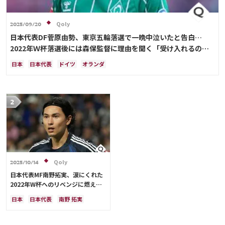
Qoly
2025/09/20
日本代表DF菅原由勢、東京五輪落選で一晩中泣いたと告白…
2022年Ｗ杯落選後には森保監督に理由を聞く「受け入れるのは
難しかった」
日本
日本代表
ドイツ
オランダ
Qoly
2025/10/14
日本代表MF南野拓実、涙にくれた
2022年W杯へのリベンジに燃える
「絶対にリベンジしたい」「サッカ
日本
日本代表
南野 拓実
ー人生をかけた戦い」
クロアチア
長友 佑都
ドイツ
スペイン
川島 永嗣
谷 晃生