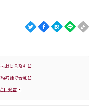
の去就に言及も
契約締結で合意
注目発言