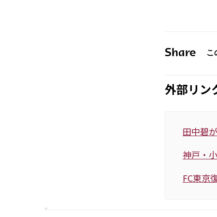
Share
外部リン
田中碧
神戸・
FC東京