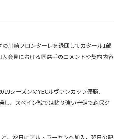
グの川崎フロンターレを退団してカタール1部
ン加入会見における同選手のコメントや契約内容
19シーズンのYBCルヴァンカップ優勝、
出場し、スペイン戦では粘り強い守備で森保ジ
と、28日にアル・ラーヤンへ加入。翌日の記