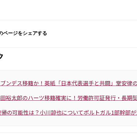
ク
がブンデス移籍か！英紙「日本代表選手と共闘」堂安律
小田裕太郎のハーツ移籍確実に！労働許可証発行・長期
復帰の可能性は？小川諒也についてポルトガル1部幹部が