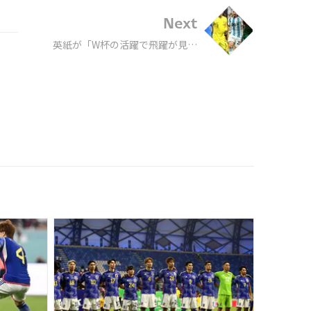
Next
英紙が「W杯の活躍で飛躍が見込
まれる選手」を32か国から一人ず
つ選出！日本代表から選ばれたの
は、堂安や三笘ではなく…