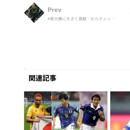
Prev
4発大勝に大きく貢献…セルティック
の前田・古橋・旗手がリーグ週間ベス
ト11に選出！
関連記事