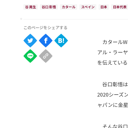
谷 晃生
谷口 彰悟
カタール
スペイン
日本
日本代表
カタールW杯
アル・ラーヤ
を伝えている
谷口彰悟は川
2020シー
ャパンに金星
そんな谷口彰