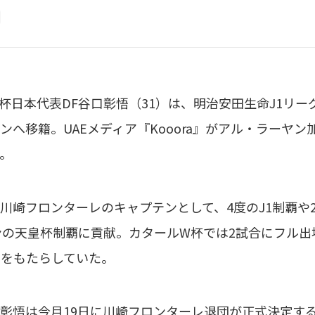
日本代表DF谷口彰悟（31）は、明治安田生命J1リー
ンへ移籍。UAEメディア『Kooora』がアル・ラーヤ
。
崎フロンターレのキャプテンとして、4度のJ1制覇や20
ズンの天皇杯制覇に貢献。カタールW杯では2試合にフル
をもたらしていた。
悟は今月19日に川崎フロンターレ退団が正式決定する