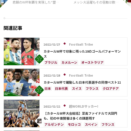
悲願のW杯制覇を実現した“盟
メッシ大活躍もその宿敵は散々
友”へ…スアレスが祝福「君は今
な結果に…C・ロナウド姉が
も、これからも最高の選手」
「史上最悪のW杯」と酷評！エ
ムバペには賛辞「非現実だ」
【W杯】
関連記事
Football Tribe
2022/12/27
カタールW杯で印象に残った10のゴールパフォーマン
ス
ブラジル
カメルーン
オーストラリア
キリアン・ムバッペ
スイス
アルゼンチン
スペイン
フランス
オランダ
エクアドル
Football Tribe
2022/12/25
ガーナ
モロッコ
リオネル・メッシ
カタールW杯で躍動した日本代表選手の同僚ベスト11
ジャック・グリーリッシュ
イングランド
日本
日本代表
スイス
フランス
クロアチア
アクラフ・ハキミ
カタール
イラン
イングランド
アルゼンチン
エクアドル
ポルトガル
韓国
リシャルリソン
ドイツ
ウルグアイ
ガーナ
オーストラリア
板倉 滉
日本
C・ロナウド
超WORLDサッカー!
カタール
オランダ
ポルトガル
カメルーン
2022/12/22
韓国
三笘 薫
キリアン・ムバッペ
前田 大然
【カタールW杯大会総括】至高ファイナルで大団円
も、初の中東開催は多くの課題残す
冨安 健洋
ドイツ
セルビア
ブラジル
アルゼンチン
モロッコ
スペイン
フランス
南野 拓実
守田 英正
リオネル・メッシ
クロアチア
日本
ドイツ
カタール