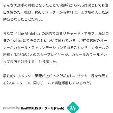
そんな両選手の対戦となったことで決勝前からPSG対決としても注
運営会社
目を集めた一戦は、PSGサポーターからすれば、より熱の入った決
ご利用にあたって
勝戦となったことだろう。
プライバシーポリシー
お問い合わせ
また英『The Athletic』の記者であるリチャード・アモファ氏は自
身のTwitterにてそのことについて触れている。現在のPSGのオー
Share
ナーがカタール・ファウンデーションであることから「カタールの
所有するPSGの2人のスタープレイヤーが、カタールのワールドカ
© AbemaTV. Inc. All Rights Reserved.
ップ決勝で対決する」と投稿した。
最終的にはメッシに軍配が上がったPSG対決。サッカー界を代表す
る2人のスターは、同じチームで切磋琢磨しているのだ。
theWORLD(ザ・ワールドWeb)
powered by