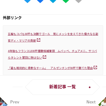
外部リンク
五輪もコパもW杯も決勝でゴール 常にメッシを支えてきた偉大なる副
官ディ・マリアの貢献
4年後もフランスはW杯優勝候補筆頭 ムバッペ、チュアメニ、サリバ
らタレント軍団に隙はない
「最も戦術的に柔軟なチーム」 アルゼンチンがW杯で勝てた理由
新着記事 一覧
Prev
Next