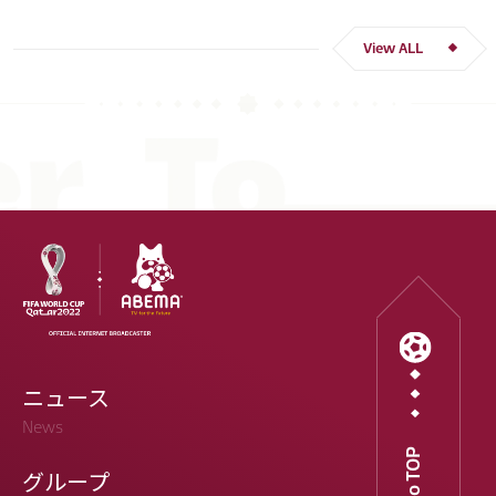
スペイン
川島 永嗣
谷 晃生
吉田 麻也
谷口 彰悟
伊東 純也
View ALL
ニュース
News
Go to TOP
グループ