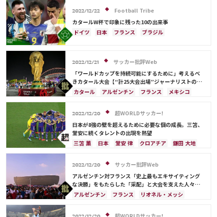
ポルトガル
コスタリカ
リオネル・メッシ
Football Tribe
2022/12/22
サウジアラビア
オランダ
ブラジル
セネガル
カタールW杯で印象に残った10の出来事
韓国
オーストラリア
イラン
デンマーク
ドイツ
日本
フランス
ブラジル
ベルギー
ポーランド
プレーオフ
エクアドル
アルゼンチン
リオネル・メッシ
ウルグアイ
メキシコ
ガーナ
カメルーン
キリアン・ムバッペ
ネイマール
カメルーン
アメリカ
日本代表
三笘 薫
田中 碧
サッカー批評Web
モロッコ
スペイン
クロアチア
ポルトガル
2022/12/21
C・ロナウド
キリアン・ムバッペ
サディオ・マネ
韓国
アクラフ・ハキミ
オーストラリア
「ワールドカップを持続可能にするために」考えるべ
きカタール大会【“計25大会出場”ジャーナリストのカ
日本代表
三笘 薫
C・ロナウド
カタール
タールW杯現地ルポ】
カタール
アルゼンチン
フランス
メキシコ
イラン
サウジアラビア
ガーナ
セネガル
アメリカ
スペイン
イングランド
ポルトガル
田中 碧
ウルグアイ
カナダ
日本
リオネル・メッシ
超WORLDサッカー!
2022/12/20
キリアン・ムバッペ
日本が8強の壁を超えるために必要な個の成長。三笘、
堂安に続くタレントの出現を熱望
三笘 薫
日本
堂安 律
クロアチア
鎌田 大地
ドイツ
スペイン
コスタリカ
リオネル・メッシ
冨安 健洋
カタール
サッカー批評Web
2022/12/20
フランス
アルゼンチン
モロッコ
日本代表
アルゼンチン対フランス「史上最もエキサイティング
久保 建英
ルカ・モドリッチ
な決勝」をもたらした「采配」と大会を支えた人々
【“計25大会出場”ジャーナリストのカタールW杯現地
キリアン・ムバッペ
遠藤 航
アルゼンチン
フランス
リオネル・メッシ
ルポ】
カタール
サウジアラビア
ドイツ
スペイン
クロアチア
モロッコ
日本
超WORLDサッカー!
2022/12/20