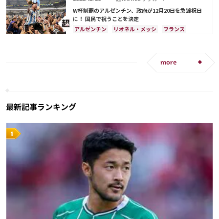
キリアン・ムバッペ
アントワーヌ・グリーズマン
W杯制覇のアルゼンチン、政府が12月20日を急遽祝日
テオ・エルナンデス
に！ 国民で祝うことを決定
アルゼンチン
リオネル・メッシ
フランス
キリアン・ムバッペ
カタール
サウジアラビア
アンヘル・ディ・マリア
more
最新記事ランキング