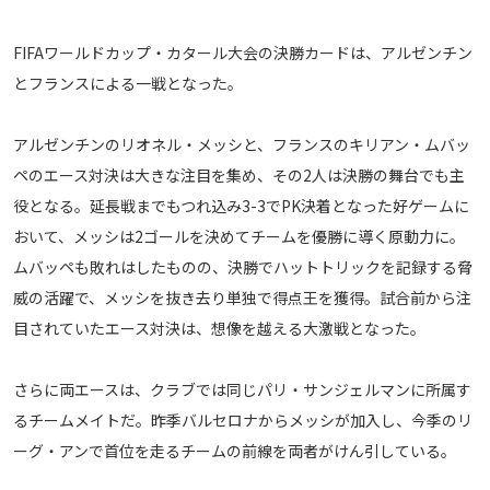
メディアアライアンス
FIFAワールドカップ・カタール大会の決勝カードは、アルゼンチン
とフランスによる一戦となった。
アルゼンチンのリオネル・メッシと、フランスのキリアン・ムバッ
ペのエース対決は大きな注目を集め、その2人は決勝の舞台でも主
役となる。延長戦までもつれ込み3-3でPK決着となった好ゲームに
おいて、メッシは2ゴールを決めてチームを優勝に導く原動力に。
ムバッペも敗れはしたものの、決勝でハットトリックを記録する脅
威の活躍で、メッシを抜き去り単独で得点王を獲得。試合前から注
目されていたエース対決は、想像を越える大激戦となった。
さらに両エースは、クラブでは同じパリ・サンジェルマンに所属す
るチームメイトだ。昨季バルセロナからメッシが加入し、今季のリ
ーグ・アンで首位を走るチームの前線を両者がけん引している。