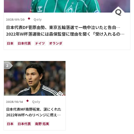
Qoly
2025/09/20
日本代表DF菅原由勢、東京五輪落選で一晩中泣いたと告白…
2022年Ｗ杯落選後には森保監督に理由を聞く「受け入れるのは
難しかった」
日本
日本代表
ドイツ
オランダ
Qoly
2025/10/14
日本代表MF南野拓実、涙にくれた
2022年W杯へのリベンジに燃える
「絶対にリベンジしたい」「サッカ
日本
日本代表
南野 拓実
ー人生をかけた戦い」
クロアチア
長友 佑都
ドイツ