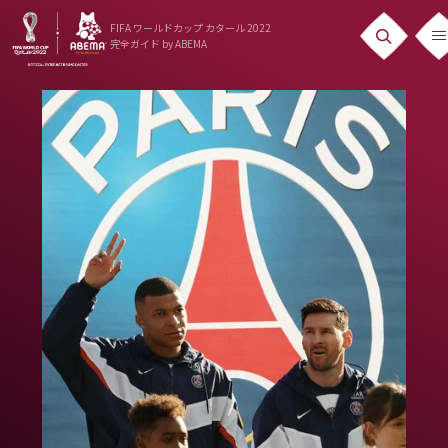
FIFA ワールドカップ カタール 2022
完全ガイド
by ABEMA
ニュース
News
出場国
Teams
日本代表
Team Japan
日程・結果
Schedule
ランキング