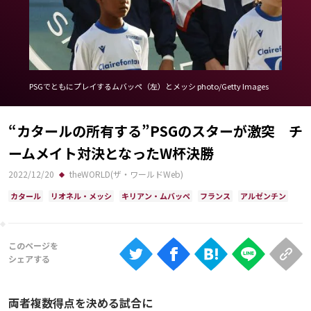
Ranking
大会について
About
PSGでともにプレイするムバッペ（左）とメッシ photo/Getty Images
視聴方法
“カタールの所有する”PSGのスターが激突 チ
ームメイト対決となったW杯決勝
iOS Apps
2022/12/20
theWORLD(ザ・ワールドWeb)
Android
カタール
リオネル・メッシ
キリアン・ムバッペ
フランス
アルゼンチン
Web
ABEMAの視聴について
TV
両者複数得点を決める試合に