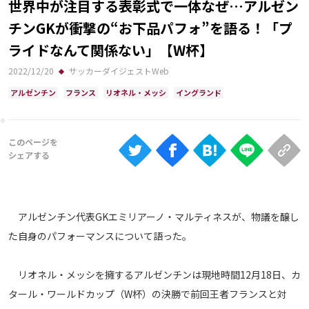
世界中が注目する表彰式で一体なぜ…アルゼン
Ranking
チンGKが衝撃の“お下品パフォ”を語る！「プ
大会について
ライドなんて関係ない」【W杯】
About
2022/12/20
サッカーダイジェストWeb
アルゼンチン
フランス
リオネル・メッシ
イングランド
視聴方法
iOS Apps
Android
アルゼンチン代表GKエミリアーノ・マルティネスが、物議を醸し
Web
た自身のパフォーマンスについて語った。
ABEMAの視聴について
TV
リオネル・メッシを擁するアルゼンチンは現地時間12月18日、カ
タール・ワールドカップ（W杯）の決勝で前回王者フランスと対