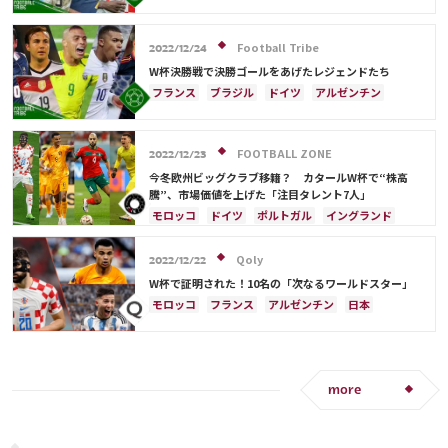
ロベルト・レバンドフスキ
ネイマール
イングランド
アルゼンチン
エクアドル
ウルグアイ
ガーナ
オーストラリア
板倉 滉
Football Tribe
カタール
オランダ
ポルトガル
カメルーン
2022/12/24
韓国
三笘 薫
キリアン・ムバッペ
前田 大然
W杯決勝戦で決勝ゴールをあげたレジェンドたち
冨安 健洋
ドイツ
セルビア
ブラジル
フランス
ブラジル
ドイツ
アルゼンチン
南野 拓実
守田 英正
リオネル・メッシ
キリアン・ムバッペ
スペイン
イングランド
日本
リオネル・メッシ
三笘 薫
FOOTBALL ZONE
サウジアラビア
クロアチア
オランダ
2022/12/23
ウェールズ
日本代表
ケイラー・ナバス
今冬欧州ビッグクラブ移籍？ カタールW杯で“株高
騰”、市場価値を上げた「注目タレント7人」
モロッコ
ドイツ
ポルトガル
イングランド
アルゼンチン
クロアチア
オランダ
ブラジル
リオネル・メッシ
フランス
スイス
Qoly
2022/12/22
ポーランド
日本
日本代表
C・ロナウド
W杯で証明された！10名の「次なるワールドスター」
マヌエル・ノイアー
カゼミーロ
堂安 律
モロッコ
フランス
アルゼンチン
日本
クロアチア
ガーナ
リオネル・メッシ
イングランド
オランダ
ウルグアイ
韓国
日本代表
C・ロナウド
マヌエル・ノイアー
more