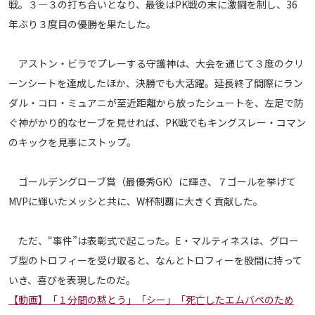
戦。３―３の打ち合いとなり、最後はPK戦の末に激闘を制し、36
メディアアライアンス
年ぶり３度目の優勝を果たした。
アストン・ビラでプレーする守護神は、大会を通じて３度のクリ
ーンシートを達成したほか、決勝でも大活躍。延長終了間際にラン
ダル・コロ・ミュアニが至近距離から放ったシュートを、左足で防
ぐ神がかり的なセーブを見せれば、PK戦でもキングスレー・コマン
のキックを見事にストップ。
ゴールデングローブ賞（最優秀GK）に輝き、７ゴールを挙げて
MVPに輝いたメッシと共に、W杯制覇に大きく貢献した。
ただ、“事件”は表彰式で起こった。E・マルティネスは、グロー
ブ型のトロフィーを受け取ると、なんとトロフィーを股間に持って
いき、喜びを表現したのだ。
【動画】「１分間の黙とう」「シー」「死亡したエムバペのため