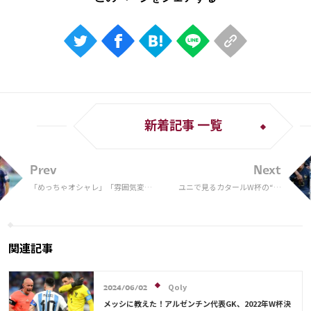
新着記事 一覧
Prev
Next
「めっちゃオシャレ」「雰囲気変わ
ユニで見るカタールW杯の“最
った」久保建英が前髪だけメッシュ
終順位”TOP10！サプライヤー
の新スタイルでソシエダ合流「赤じ
は「NIKEが圧勝」
ゃないんだ」
関連記事
Qoly
2024/06/02
メッシに教えた！アルゼンチン代表GK、2022年W杯決