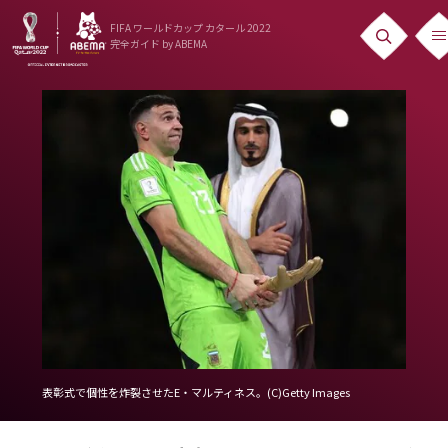
FIFA ワールドカップ カタール 2022
完全ガイド
by ABEMA
ニュース
News
出場国
Teams
日本代表
Team Japan
日程・結果
Schedule
表彰式で個性を炸裂させたE・マルティネス。(C)Getty Images
ランキング