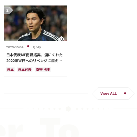
Qoly
2025/10/14
日本代表MF南野拓実、涙にくれた
2022年W杯へのリベンジに燃える
「絶対にリベンジしたい」「サッカ
日本
日本代表
南野 拓実
ー人生をかけた戦い」
クロアチア
長友 佑都
ドイツ
スペイン
川島 永嗣
谷 晃生
吉田 麻也
谷口 彰悟
伊東 純也
View ALL