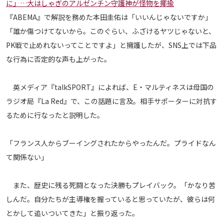
に」…大はしゃぎのアルゼンチン守護神が怪物を揶揄
運営会社
『ABEMA』で解説を務めた本田圭佑は「いいんじゃないですか」
ご利用にあたって
「誰か傷つけてないから。このぐらい、ふざけるヤツじゃないと、
PK戦で止めれないってことですよ」と擁護したが、SNS上では下品
プライバシーポリシー
な行為に否定的な声も上がった。
お問い合わせ
英メディア『talkSPORT』によれば、E・マルティネスは母国の
Share
ラジオ局『La Red』で、この話題に言及。相手サポーターに対抗す
© AbemaTV. Inc. All Rights Reserved.
るために行なったと説明した。
「フランス人からブーイングされたからやったんだ。プライドなん
て関係ない」
また、歴史に残る死闘となった決勝もプレイバック。「かなり苦
しんだ。自分たちが主導権を握っていると思っていたが、彼らは何
とかして追いついてきた」と振り返った。