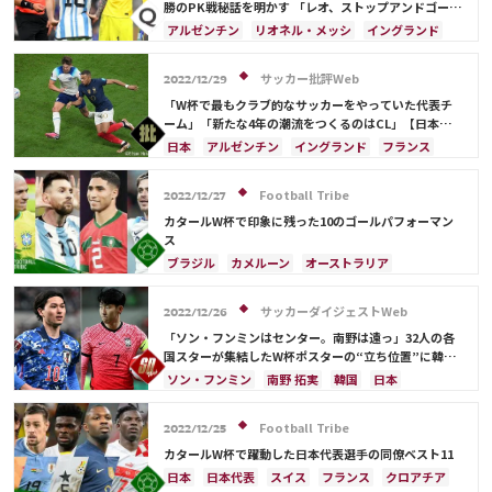
勝のPK戦秘話を明かす 「レオ、ストップアンドゴー
だ」
アルゼンチン
リオネル・メッシ
イングランド
日本
フランス
日本代表
サッカー批評Web
2022/12/29
「W杯で最もクラブ的なサッカーをやっていた代表チ
ーム」「新たな4年の潮流をつくるのはCL」【日本サ
ッカー2023年「W杯ドーハの歓喜超え」への激論】(2)
日本
アルゼンチン
イングランド
フランス
リオネル・メッシ
ドイツ
日本代表
キリアン・ムバッペ
スペイン
クロアチア
Football Tribe
2022/12/27
ブラジル
カリム・ベンゼマ
エンゴロ・カンテ
カタールW杯で印象に残った10のゴールパフォーマン
ス
ブラジル
カメルーン
オーストラリア
キリアン・ムバッペ
スイス
アルゼンチン
スペイン
フランス
オランダ
エクアドル
サッカーダイジェストWeb
2022/12/26
ガーナ
モロッコ
リオネル・メッシ
「ソン・フンミンはセンター。南野は遠っ」32人の各
ジャック・グリーリッシュ
イングランド
国スターが集結したW杯ポスターの“立ち位置”に韓国
注目！「日本はよく見えない」【2022総集編】
アクラフ・ハキミ
カタール
イラン
ソン・フンミン
南野 拓実
韓国
日本
ポルトガル
韓国
リシャルリソン
ドイツ
ハリー・ケイン
リオネル・メッシ
C・ロナウド
日本
C・ロナウド
フランス
ベルギー
イングランド
ポーランド
Football Tribe
2022/12/25
ポルトガル
プレーオフ
ブラジル
カタールW杯で躍動した日本代表選手の同僚ベスト11
アルゼンチン
ウェールズ
ガレス・ベイル
日本
日本代表
スイス
フランス
クロアチア