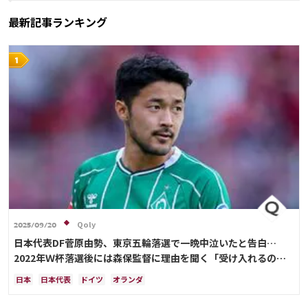
最新記事ランキング
Qoly
2025/09/20
日本代表DF菅原由勢、東京五輪落選で一晩中泣いたと告白…
2022年Ｗ杯落選後には森保監督に理由を聞く「受け入れるのは
難しかった」
日本
日本代表
ドイツ
オランダ