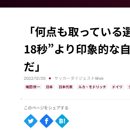
「何点も取っている
18秒”より印象的な
だ」
2022/12/20
サッカーダイジェストWeb
権田 修一
日本
日本代表
ルカ・モドリッチ
ドイツ