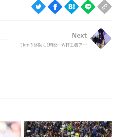
Next
3kmの移動に1時間…W杯王者アル
ゼンチンが帰国、衝撃的な数のフ
ァンが祝福に駆けつける