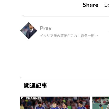
Share
Prev
イタリア発の評価がこれ！森保一監督
が3位に…W杯の「指揮官評価ランキ
ング」で
関連記事