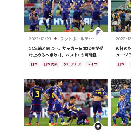
フットボールチャンネル
2022/12/23
2022/12
12年前と同じ…。サッカー日本代表が受
W杯の
け止めるべき敗北。ベスト8の可能性
ュージ
は？【W杯総括前編】
ロフィ
日本
日本代表
クロアチア
ドイツ
日本
スペイン
モロッコ
コスタリカ
クロア
ルカ・モドリッチ
フランス
権田 修一
吉田 麻
谷 晃生
長友 佑都
谷口 彰悟
三笘 薫
マヌエ