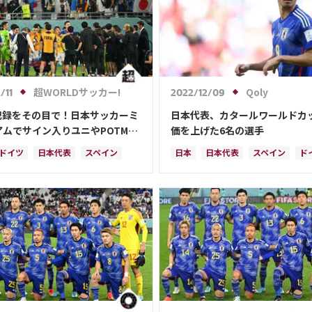
超WORLDサッカー!
Qoly
/11
2022/12/09
記録をその目で！日本サッカーミ
日本代表、カタールワールドカ
アムでサイン入りユニやPOTMト
価を上げた6名の選手
ーなどの展示がスタート
ドイツ
日本代表
スペイン
日本
日本代表
スペイン
ド
チア
コスタリカ
権田 修一
クロアチア
権田 修一
浅野 拓
也
ルカ・モドリッチ
堂安 律
カタール
谷 晃生
谷
ル・ノイアー
原口 元気
三笘 薫
田中 碧
ルカ・モドリッチ
前田 大然