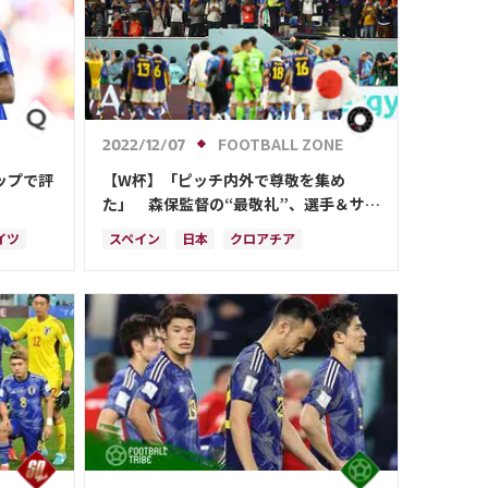
FOOTBALL ZONE
2022/12/07
ップで評
【W杯】「ピッチ内外で尊敬を集め
た」 森保監督の“最敬礼”、選手＆サポ
ーターの振る舞いをスペイン紙が再称賛
イツ
スペイン
日本
クロアチア
磨
日本代表
前田 大然
カタール
口 彰悟
ドイツ
権田 修一
伊東 純也
ルカ・モドリッチ
堂安 律