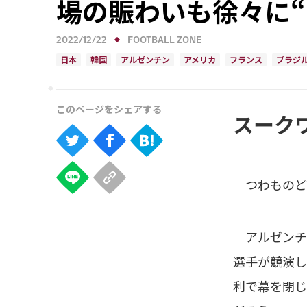
場の賑わいも徐々に“
2022/12/22
FOOTBALL ZONE
日本
韓国
アルゼンチン
アメリカ
フランス
ブラジ
スーク
つわものど
アルゼンチ
選手が競演し
利で幕を閉じ