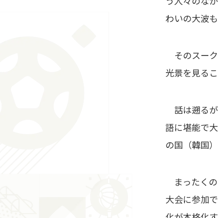
う人々のなか
わいの大波も
そのスーク
光景を見るこ
話は遡るが、
語に堪能で大
の国（韓国）
まったくの同
大会に参加で
化が本格化す