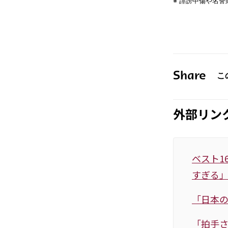
Share
外部リン
ベスト1
すぎる
「日本の
「拍手