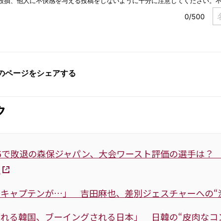
ク
6で敗退の森保ジャパン、大会ワースト評価の選手は？ 
」
キャプテンが…」 吉田麻也、差別ジェスチャーへの“
される韓国、ブーイングされる日本」 日韓の“皮肉な