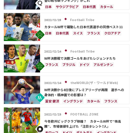
督の給与額ランキング」がこれ
日本
サウジアラビア
日本代表
カタール
イラン
ドイツ
デンマーク
セルビア
スペイン
フランス
ベルギー
クロアチア
Football Tribe
2022/12/25
スイス
イングランド
オランダ
ポーランド
カタールW杯で躍動した日本代表選手の同僚ベスト11
ポルトガル
ブラジル
アルゼンチン
日本
日本代表
スイス
フランス
クロアチア
エクアドル
ウルグアイ
カナダ
メキシコ
イングランド
アルゼンチン
エクアドル
ガーナ
セネガル
カメルーン
モロッコ
韓国
ウルグアイ
ガーナ
オーストラリア
板倉 滉
アメリカ
ウェールズ
オーストラリア
Football Tribe
カタール
オランダ
ポルトガル
カメルーン
2022/12/24
コスタリカ
韓国
三笘 薫
キリアン・ムバッペ
前田 大然
W杯決勝戦で決勝ゴールをあげたレジェンドたち
冨安 健洋
ドイツ
セルビア
ブラジル
フランス
ブラジル
ドイツ
アルゼンチン
南野 拓実
守田 英正
リオネル・メッシ
キリアン・ムバッペ
スペイン
イングランド
日本
リオネル・メッシ
三笘 薫
theWORLD(ザ・ワールドWeb)
サウジアラビア
クロアチア
オランダ
2022/12/24
ウェールズ
日本代表
ケイラー・ナバス
W杯決勝から8日後にプレミアリーグが再開 選手への
身体的・精神面での影響は？
冨安 健洋
イングランド
カタール
フランス
クロアチア
オランダ
ポーランド
アルゼンチン
日本
日本代表
ハリー・ケイン
FOOTBALL ZONE
2022/12/23
今冬欧州ビッグクラブ移籍？ カタールW杯で“株高
騰”、市場価値を上げた「注目タレント7人」
モロッコ
ドイツ
ポルトガル
イングランド