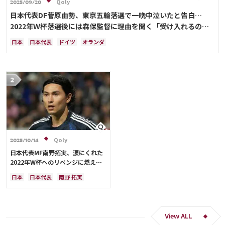
Qoly
2025/09/20
日本代表DF菅原由勢、東京五輪落選で一晩中泣いたと告白…
2022年Ｗ杯落選後には森保監督に理由を聞く「受け入れるのは
難しかった」
日本
日本代表
ドイツ
オランダ
Qoly
2025/10/14
日本代表MF南野拓実、涙にくれた
2022年W杯へのリベンジに燃える
「絶対にリベンジしたい」「サッカ
日本
日本代表
南野 拓実
ー人生をかけた戦い」
クロアチア
長友 佑都
ドイツ
スペイン
川島 永嗣
谷 晃生
吉田 麻也
谷口 彰悟
伊東 純也
View ALL