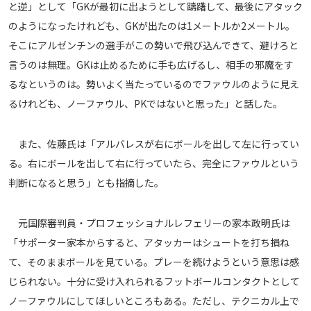
と逆」として「GKが最初に出ようとして躊躇して、最後にアタック
運営会社
のようになったけれども、GKが出たのは1メートルか2メートル。
ご利用にあたって
そこにアルゼンチンの選手がこの勢いで飛び込んできて、避けろと
プライバシーポリシー
言うのは無理。GKは止めるために手も広げるし、相手の邪魔をす
るなというのは。勢いよく当たっているのでファウルのように見え
お問い合わせ
るけれども、ノーファウル、PKではないと思った」と話した。
Share
また、佐藤氏は「アルバレスが右にボールを出して左に行ってい
© AbemaTV. Inc. All Rights Reserved.
る。右にボールを出して右に行っていたら、完全にファウルという
判断になると思う」とも指摘した。
元国際審判員・プロフェッショナルレフェリーの家本政明氏は
「サポーター家本からすると、アタッカーはシュートを打ち損ね
て、そのままボールを見ている。プレーを続けようという意思は感
じられない。十分に受け入れられるフットボールコンタクトとして
ノーファウルにしてほしいところもある。ただし、テクニカル上で