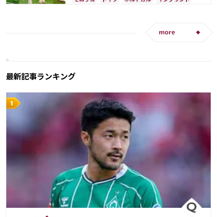
アルゼンチン
クロアチア
オランダ
ブラジル
リオネル・メッシ
フランス
スイス
ポーランド
日本
日本代表
C・ロナウド
more
マヌエル・ノイアー
カゼミーロ
堂安 律
最新記事ランキング