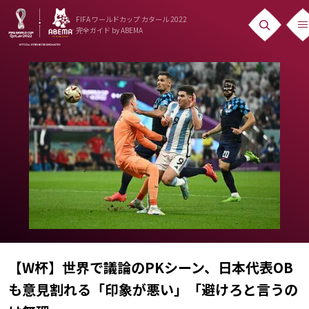
FIFA ワールドカップ カタール 2022
完全ガイド
by ABEMA
ニュース
News
出場国
Teams
日本代表
Team Japan
日程・結果
Schedule
【W杯】世界で議論のPKシーン、日本代表OB
も意見割れる「印象が悪い」「避けろと言うの
ランキング