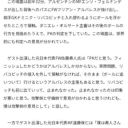
この場面は前半32分、アルゼンチンのMFエンソ・フェルナンデ
メディアアライアンス
スが出した背後へのパスにFWフリアン・アルバレスが抜け出し、
相手GKドミニク・リバコビッチと入れ替わるようにボールを浮か
せたところで接触。ダニエレ・オルサート主審はその後のボールの
行方を見極めたうえで、PKの判定を下していた。この場面は、世界
的にも判定への意見が分かれていた。
ゲスト出演した元日本代表FW佐藤寿人氏は「PKだと思う。フィ
ニッシュしたかどうかはアルバレスしか分からない。実際問題、リ
バコビッチの侵入を外して接触がなければ、そのまま（ボールに追
いついて）行けるというアルバレスの主張もあると思う。リバコビ
ッチも前に出ていって、止まれなかった。止まれなかったのは印象
が悪いと思う。攻撃側と守備側で意見が分かれると思うけれども、
僕は攻撃側の意見として」と話した。
一方でゲスト出演した元日本代表MF遠藤保仁は「僕は寿人さん