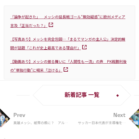
「論争が起きた」 メッシの延長戦ゴール“無効疑惑”に欧州メディア
言及「正当だった？」
【写真あり】メッシを完全包囲…「まるでマンガの主人公」決定的瞬
間が話題「これが史上最高である理由だ」
【動画あり】メッシの振る舞いに「人間性も一流」の声 PK戦勝利後
の“単独行動”に喝采「泣ける」
新着記事 一覧
Prev
Next
英雄メッシ、紙幣の顔に？ アルゼ
サッカー日本代表が主導権を握
ンチン中央銀行が検討、W杯優勝の
るには？ ボール非保持時に必要
記念に
な戦術的な共通理解【W杯総括
後編】