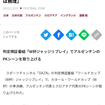
は無理」
Ranking
2022/12/22
FOOTBALL ZONE
大会について
日本
日本代表
アルゼンチン
クロアチア
イングランド
遠藤 航
About
視聴方法
iOS Apps
判定検証番組「W杯ジャッジリプレイ」でアルゼンチンの
PKシーンを取り上げる
Android
スポーツチャンネル「DAZN」の判定検証番組「ワールドカップ
Web
（W杯）ジャッジリプレイ」で、カタール・ワールドカップ（W
ABEMAの視聴について
杯）の準決勝、アルゼンチン代表とクロアチア代表のPKシーンが取
TV
り上げられた。