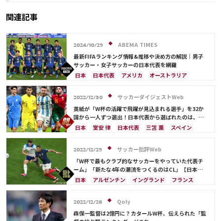
関連記事
ABEMA TIMES
2024/10/29
最新FIFAランキング情報&推移や決め方の解説｜男子
サッカー・女子サッカーの日本代表を網羅
日本
日本代表
アメリカ
オーストラリア
サウジアラビア
ブラジル
アルゼンチン
カタール
イラン
韓国
ドイツ
スペイン
サッカーダイジェストWeb
2022/12/30
フランス
ベルギー
スイス
イングランド
英紙が「W杯の活躍で飛躍が見込まれる選手」を32か
オランダ
ポルトガル
デンマーク
セルビア
国から一人ずつ選出！日本代表から選ばれたのは、堂
安や三笘ではなく…
クロアチア
ポーランド
エクアドル
日本
堂安 律
日本代表
三笘 薫
スペイン
ウルグアイ
カナダ
メキシコ
ガーナ
田中 碧
ドイツ
カタール
クロアチア
イラン
セネガル
カメルーン
モロッコ
ウェールズ
サウジアラビア
デンマーク
セルビア
サッカー批評Web
2022/12/29
コスタリカ
フランス
ベルギー
スイス
イングランド
「W杯で最もクラブ的なサッカーをやっていた代表チ
オランダ
ポーランド
ポルトガル
ブラジル
ーム」「新たな4年の潮流をつくるのはCL」【日本サ
ッカー2023年「W杯ドーハの歓喜超え」への激論】(2)
アルゼンチン
エクアドル
ウルグアイ
カナダ
日本
アルゼンチン
イングランド
フランス
メキシコ
ガーナ
セネガル
カメルーン
リオネル・メッシ
ドイツ
日本代表
モロッコ
韓国
アメリカ
ウェールズ
キリアン・ムバッペ
スペイン
クロアチア
Qoly
2022/12/28
オーストラリア
コスタリカ
ケイラー・ナバス
ブラジル
カリム・ベンゼマ
エンゴロ・カンテ
森保一監督は2億円に？カタールW杯、伝えられた「監
サルダル・アズムン