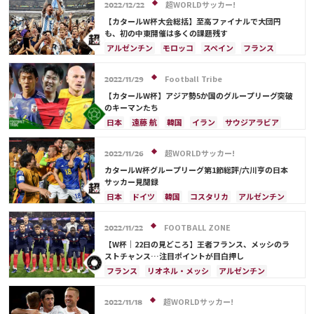
超WORLDサッカー!
2022/12/22
【カタールW杯大会総括】至高ファイナルで大団円
も、初の中東開催は多くの課題残す
アルゼンチン
モロッコ
スペイン
フランス
クロアチア
日本
ドイツ
カタール
ポルトガル
コスタリカ
リオネル・メッシ
Football Tribe
2022/11/29
サウジアラビア
オランダ
ブラジル
セネガル
【カタールW杯】アジア勢5か国のグループリーグ突破
韓国
オーストラリア
イラン
デンマーク
のキーマンたち
ベルギー
ポーランド
プレーオフ
エクアドル
日本
遠藤 航
韓国
イラン
サウジアラビア
ウルグアイ
メキシコ
ガーナ
カメルーン
オーストラリア
ソン・フンミン
スペイン
アメリカ
日本代表
三笘 薫
田中 碧
フランス
カタール
ドイツ
ポルトガル
超WORLDサッカー!
2022/11/26
C・ロナウド
キリアン・ムバッペ
サディオ・マネ
プレーオフ
アメリカ
コスタリカ
日本代表
カタールW杯グループリーグ第1節総評/六川亨の日本
デンマーク
イングランド
ポーランド
サッカー見聞録
ブラジル
アルゼンチン
ウルグアイ
メキシコ
日本
ドイツ
韓国
コスタリカ
アルゼンチン
ガーナ
ウェールズ
スペイン
オーストラリア
カタール
フランス
イングランド
ブラジル
メキシコ
長友 佑都
FOOTBALL ZONE
2022/11/22
リオネル・メッシ
相馬 勇紀
伊藤 洋輝
イラン
【W杯｜22日の見どころ】王者フランス、メッシのラ
サウジアラビア
ポーランド
プレーオフ
ストチャンス…注目ポイントが目白押し
エクアドル
浅野 拓磨
上田 綺世
久保 建英
フランス
リオネル・メッシ
アルゼンチン
ネイマール
鎌田 大地
ペドリ
リシャルリソン
デンマーク
日本
サウジアラビア
ポーランド
カリム・ベンゼマ
酒井 宏樹
前田 大然
メキシコ
オーストラリア
超WORLDサッカー!
2022/11/18