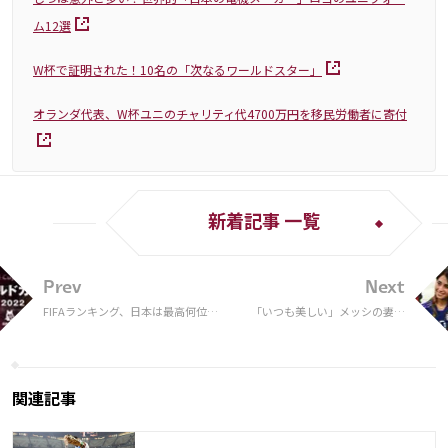
ム12選
W杯で証明された！10名の「次なるワールドスター」
オランダ代表、W杯ユニのチャリティ代4700万円を移民労働者に寄付
新着記事 一覧
Prev
Next
FIFAランキング、日本は最高何位？
「いつも美しい」メッシの妻ア
最強メンバーやW杯、アジアカッ
ントネラさんの“黒ビキニ”姿な
プ、五輪の最高成績を解説
どメモリアルフォトに脚光！
「本物のクイーン」
関連記事