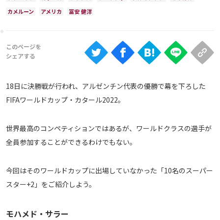
Ranking
カメルーン
アメリカ
冨安 健洋
大会について
About
視聴方法
18日に決勝戦が行われ、アルゼンチン代表の優勝で幕を下ろした
FIFAワールドカップ・カタール2022。
iOS Apps
世界最高のコンペティションではあるが、ワールドクラスの選手が
Android
全員参加することができるわけでもない。
Web
今回はそのワールドカップに出場していなかった「10名のスーパー
ABEMAの視聴について
スター+2」をご紹介しよう。
TV
モハメド・サラー