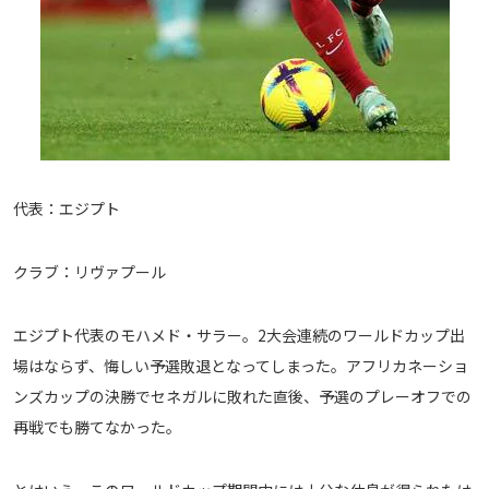
運営会社
ご利用にあたって
プライバシーポリシー
お問い合わせ
Share
代表：エジプト
© AbemaTV. Inc. All Rights Reserved.
クラブ：リヴァプール
エジプト代表のモハメド・サラー。2大会連続のワールドカップ出
場はならず、悔しい予選敗退となってしまった。アフリカネーショ
ンズカップの決勝でセネガルに敗れた直後、予選のプレーオフでの
再戦でも勝てなかった。