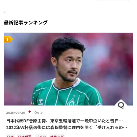
ウルグアイ
カナダ
メキシコ
ガーナ
セネガル
カメルーン
モロッコ
韓国
アメリカ
ウェールズ
オーストラリア
最新記事ランキング
プレーオフ
日本代表
Qoly
2025/09/20
日本代表DF菅原由勢、東京五輪落選で一晩中泣いたと告白…
2022年Ｗ杯落選後には森保監督に理由を聞く「受け入れるのは
難しかった」
日本
日本代表
ドイツ
オランダ