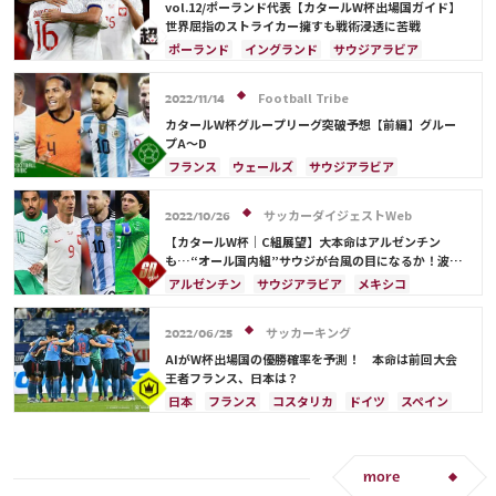
ロベルト・レバンドフスキ
ブラジル
カタール
vol.12/ポーランド代表【カタールW杯出場国ガイド】
プレーオフ
アメリカ
キリアン・ムバッペ
世界屈指のストライカー擁すも戦術浸透に苦戦
クリスティアン・エリクセン
イラン
ドイツ
ポーランド
イングランド
サウジアラビア
イングランド
日本代表
カリム・ベンゼマ
ドイツ
フランス
カタール
デンマーク
ポール・ポグバ
エンゴロ・カンテ
スペイン
オランダ
プレーオフ
アルゼンチン
Football Tribe
2022/11/14
メキシコ
アメリカ
カタールW杯グループリーグ突破予想【前編】グルー
プA～D
フランス
ウェールズ
サウジアラビア
イングランド
オランダ
ポーランド
アルゼンチン
日本
リオネル・メッシ
サッカーダイジェストWeb
2022/10/26
カタール
イラン
デンマーク
エクアドル
【カタールW杯｜C組展望】大本命はアルゼンチン
メキシコ
セネガル
アメリカ
オーストラリア
も…“オール国内組”サウジが台風の目になるか！波乱
の予感漂うグループに
日本代表
ロベルト・レバンドフスキ
ドイツ
アルゼンチン
サウジアラビア
メキシコ
スペイン
ベルギー
プレーオフ
ブラジル
ポーランド
ロベルト・レバンドフスキ
カナダ
韓国
コスタリカ
吉田 麻也
カタール
アメリカ
ブラジル
サッカーキング
2022/06/25
ガレス・ベイル
キリアン・ムバッペ
リオネル・メッシ
ラファエル・バラン
AIがW杯出場国の優勝確率を予測！ 本命は前回大会
クリスティアン・エリクセン
サディオ・マネ
フランス
プレーオフ
エクアドル
セネガル
王者フランス、日本は？
ポール・ポグバ
エンゴロ・カンテ
日本
ウェールズ
日本代表
日本
フランス
コスタリカ
ドイツ
スペイン
ハリー・ケイン
マタイス・デ・リフト
アンヘル・ディ・マリア
イラン
ブラジル
カタール
サウジアラビア
ラファエル・バラン
デンマーク
セルビア
ベルギー
クロアチア
スイス
イングランド
オランダ
ポーランド
more
ポルトガル
アルゼンチン
エクアドル