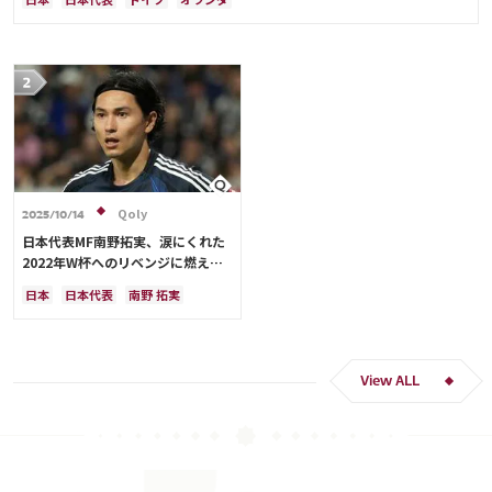
Qoly
2025/10/14
日本代表MF南野拓実、涙にくれた
2022年W杯へのリベンジに燃える
「絶対にリベンジしたい」「サッカ
日本
日本代表
南野 拓実
ー人生をかけた戦い」
クロアチア
長友 佑都
ドイツ
スペイン
川島 永嗣
谷 晃生
吉田 麻也
谷口 彰悟
伊東 純也
View ALL