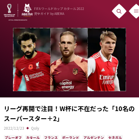
FIFA ワールドカップ カタール 2022
完全ガイド
by ABEMA
ニュース
News
出場国
Teams
日本代表
Team Japan
日程・結果
リーグ再開で注目！W杯に不在だった「10名の
スーパースター＋2」
Schedule
2022/12/23
Qoly
ランキング
プレーオフ
カタール
フランス
ポーランド
アルゼンチン
セネガル