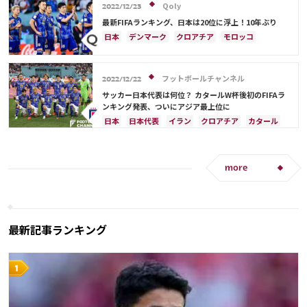
ドイツ
ベルギー
クロアチア
スイス
Qoly
2022/12/23
イングランド
アルゼンチン
ガーナ
最新FIFAランキング、日本は20位に浮上！10年ぶり
デンマーク
セルビア
スペイン
オランダ
日本
デンマーク
クロアチア
モロッコ
ポーランド
ポルトガル
エクアドル
オーストラリア
日本代表
イラン
ドイツ
ウルグアイ
カナダ
メキシコ
セネガル
セルビア
スペイン
フランス
ベルギー
カメルーン
モロッコ
ウェールズ
コスタリカ
フットボールチャンネル
スイス
イングランド
オランダ
ポーランド
2022/12/22
カタール
サウジアラビア
中山 雄太
ポルトガル
ブラジル
アルゼンチン
サッカー日本代表は何位？ カタールW杯後初のFIFAラ
ンキング発表、ついにアジア最上位に
ウルグアイ
カナダ
メキシコ
セネガル
韓国
日本
日本代表
イラン
クロアチア
カタール
アメリカ
ウェールズ
フランス
ベルギー
ブラジル
アルゼンチン
モロッコ
オーストラリア
サウジアラビア
ドイツ
デンマーク
スペイン
スイス
more
イングランド
オランダ
ポルトガル
ウルグアイ
メキシコ
セネガル
韓国
アメリカ
三笘 薫
田中 碧
最新記事ランキング