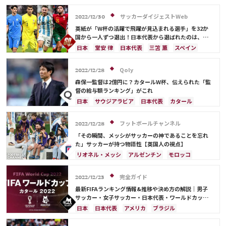
サウジアラビア
ブラジル
アルゼンチン
カタール
イラン
韓国
ドイツ
スペイン
サッカーダイジェストWeb
2022/12/30
フランス
ベルギー
スイス
イングランド
英紙が「W杯の活躍で飛躍が見込まれる選手」を32か
オランダ
ポルトガル
デンマーク
セルビア
国から一人ずつ選出！日本代表から選ばれたのは、堂
安や三笘ではなく…
クロアチア
ポーランド
エクアドル
日本
堂安 律
日本代表
三笘 薫
スペイン
ウルグアイ
カナダ
メキシコ
ガーナ
田中 碧
ドイツ
カタール
クロアチア
イラン
セネガル
カメルーン
モロッコ
ウェールズ
サウジアラビア
デンマーク
セルビア
Qoly
2022/12/28
コスタリカ
フランス
ベルギー
スイス
イングランド
森保一監督は2億円に？カタールW杯、伝えられた「監
オランダ
ポーランド
ポルトガル
ブラジル
督の給与額ランキング」がこれ
アルゼンチン
エクアドル
ウルグアイ
カナダ
日本
サウジアラビア
日本代表
カタール
メキシコ
ガーナ
セネガル
カメルーン
イラン
ドイツ
デンマーク
セルビア
モロッコ
韓国
アメリカ
ウェールズ
スペイン
フランス
ベルギー
クロアチア
フットボールチャンネル
2022/12/28
オーストラリア
コスタリカ
ケイラー・ナバス
スイス
イングランド
オランダ
ポーランド
「その瞬間、メッシがサッカーの神であることを忘れ
サルダル・アズムン
ポルトガル
ブラジル
アルゼンチン
た」サッカーが持つ物語性【英国人の視点】
エクアドル
ウルグアイ
カナダ
メキシコ
リオネル・メッシ
アルゼンチン
モロッコ
ガーナ
セネガル
カメルーン
モロッコ
韓国
スペイン
フランス
オランダ
カタール
アメリカ
ウェールズ
オーストラリア
サウジアラビア
ドイツ
ポルトガル
ブラジル
完全ガイド
2022/12/23
コスタリカ
カメルーン
アメリカ
日本
日本代表
最新FIFAランキング情報&推移や決め方の解説｜男子
サッカー・女子サッカー・日本代表・ワールドカップ
出場国を網羅
日本
日本代表
アメリカ
ブラジル
オーストラリア
イラン
フランス
韓国