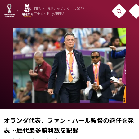
FIFA ワールドカップ カタール 2022
完全ガイド
by ABEMA
ニュース
News
出場国
Teams
日本代表
Team Japan
日程・結果
Schedule
オランダ代表、ファン・ハール監督の退任を発
表…歴代最多勝利数を記録
ランキング