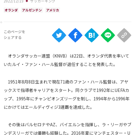
2022/12/23
サッカーキング
Ranking
オランダ
アルゼンチン
アメリカ
大会について
About
視聴方法
オランダサッカー連盟（KNVB）は22日、オランダ代表を率いて
いたルイ・ファン・ハール監督が退任することを発表した。
iOS Apps
1951年8月8日生まれで現在71歳のファン・ハール監督は、アヤ
Android
ックスで指導者キャリアをスタート。同クラブで1992年にUEFAカ
ップ、1995年にチャンピオンズリーグを制し、1994年から1996年
Web
ABEMAの視聴について
にかけてはエールディヴィジ3連覇を達成した。
TV
その後はバルセロナやAZ、バイエルンを指揮し、ラ・リーガやブ
ンデスリーガでは優勝も経験した。2016年夏にマンチェスター・U