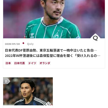
Qoly
2025/09/20
日本代表DF菅原由勢、東京五輪落選で一晩中泣いたと告白…
2022年Ｗ杯落選後には森保監督に理由を聞く「受け入れるのは
難しかった」
日本
日本代表
ドイツ
オランダ