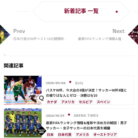
新着記事 一覧
Prev
Next
日本代表のW杯ベスト16の健闘称
最新FIFAランキング情報&推移
え、全選手と監督の名前入りメモリ
や決め方の解説｜男子サッカ
アルユニフォームが限定発売
ー・女子サッカー・日本代表・
ワールドカップ出場国を網羅
関連記事
Qoly
2023/09/04
バスケW杯、今大会の8強が決定！サッカーW杯8強と
の被りはなんとゼロ…決勝は9/10
カナダ
アメリカ
セルビア
スペイン
ブラジル
日本
ドイツ
フランス
アルゼンチン
サウジアラビア
クロアチア
ABEMA TIMES
2024/10/29
イングランド
オランダ
ポルトガル
モロッコ
最新FIFAランキング情報&推移や決め方の解説｜男子
サッカー・女子サッカーの日本代表を網羅
日本
日本代表
アメリカ
オーストラリア