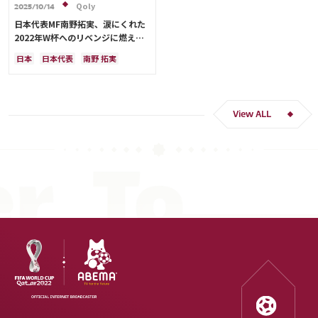
Qoly
2025/10/14
日本代表MF南野拓実、涙にくれた
2022年W杯へのリベンジに燃える
「絶対にリベンジしたい」「サッカ
日本
日本代表
南野 拓実
ー人生をかけた戦い」
クロアチア
長友 佑都
ドイツ
スペイン
川島 永嗣
谷 晃生
吉田 麻也
谷口 彰悟
伊東 純也
View ALL