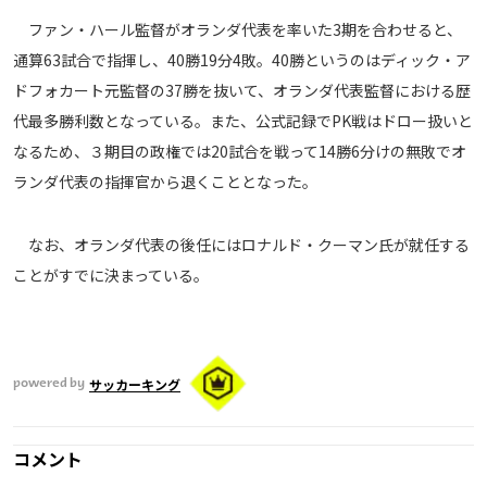
ファン・ハール監督がオランダ代表を率いた3期を合わせると、
運営会社
通算63試合で指揮し、40勝19分4敗。40勝というのはディック・ア
ご利用にあたって
ドフォカート元監督の37勝を抜いて、オランダ代表監督における歴
プライバシーポリシー
代最多勝利数となっている。また、公式記録でPK戦はドロー扱いと
お問い合わせ
なるため、３期目の政権では20試合を戦って14勝6分けの無敗でオ
ランダ代表の指揮官から退くこととなった。
Share
なお、オランダ代表の後任にはロナルド・クーマン氏が就任する
© AbemaTV. Inc. All Rights Reserved.
ことがすでに決まっている。
サッカーキング
powered by
コメント