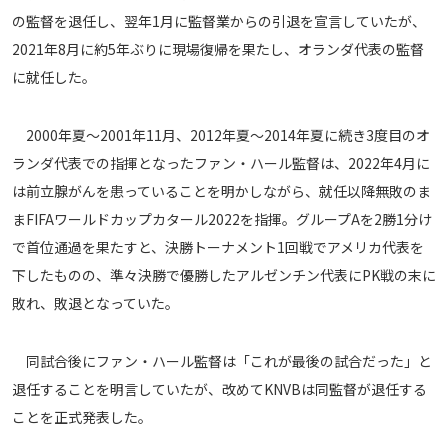
の監督を退任し、翌年1月に監督業からの引退を宣言していたが、
メディアアライアンス
2021年8月に約5年ぶりに現場復帰を果たし、オランダ代表の監督
に就任した。
2000年夏〜2001年11月、2012年夏〜2014年夏に続き3度目のオ
ランダ代表での指揮となったファン・ハール監督は、2022年4月に
は前立腺がんを患っていることを明かしながら、就任以降無敗のま
まFIFAワールドカップカタール2022を指揮。グループAを2勝1分け
で首位通過を果たすと、決勝トーナメント1回戦でアメリカ代表を
下したものの、準々決勝で優勝したアルゼンチン代表にPK戦の末に
敗れ、敗退となっていた。
同試合後にファン・ハール監督は「これが最後の試合だった」と
退任することを明言していたが、改めてKNVBは同監督が退任する
ことを正式発表した。