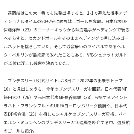
メディアアライアンス
遠藤航はこの大一番でも先発出場すると、1-1で迎えた後半アデ
ィショナルタイムの90+2分に勝ち越しゴールを奪取。日本代表DF
伊藤洋輝（23）のコーナーキックから味方選手がヘディングで後ろ
へそらすと、セカンドボールをそのままヘディングで押し込みゴー
ルネットを揺らしていた。そして残留争いのライバルであるヘル
タ・ベルリンが最終節で敗れたこともあり、VfBシュツットガルト
が15位に浮上し残留を決めていた。
ブンデスリーガ公式サイトは28日に「2022年の出来事トップ
10」と見出しをうち、今年のブンデスリーガを回顧。日本代表MF
鎌田大地（26）や元日本代表MF長谷部誠（38）ら擁するアイント
ラハト・フランクフルトのUEFAヨーロッパリーグ優勝や、日本代
表DF板倉滉（25）を擁したシャルケのブンデスリーガ昇格、バイ
エルン・ミュンヘンのブンデスリーガ10連覇を紹介する中、遠藤航
のゴールも紹介。