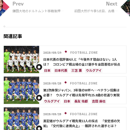
Prev
Next
鎌田大地のドルトムント移籍後押
前田大然が今季5点目、古橋亨
し？香川真司との2ショット投稿に
梧は3戦連発！ セルティック
独紙反応
が4発快勝で12連勝
関連記事
FOOTBALL ZONE
2023/03/29
日本代表の低評価4人と「今後外す理由はない」1人
は？ コロンビア戦出場の全17選手を金田喜稔が採点
日本
日本代表
三笘 薫
ウルグアイ
伊東 純也
鎌田 大地
浅野 拓磨
上田 綺世
久保 建英
堂安 律
遠藤 航
町野 修斗
FOOTBALL ZONE
2023/03/25
シュミット・ダニエル
守田 英正
酒井 宏樹
第2次森保ジャパン、3年後のW杯へ―ベテラン招集は
板倉 滉
前田 大然
伊藤 洋輝
必要？ ウルグアイ戦は先発平均25.8歳の若返り実現
ウルグアイ
日本
長友 佑都
吉田 麻也
板倉 滉
酒井 宏樹
ドイツ
イングランド
日本代表
シュミット・ダニエル
浅野 拓磨
FOOTBALL ZONE
2023/03/25
南野 拓実
守田 英正
三笘 薫
鎌田 大地
英記者がウルグアイ戦先発11人の採点 「安定感の欠
堂安 律
冨安 健洋
遠藤 航
大迫 勇也
如」「交代後に連携向上」…酷評された選手とは？