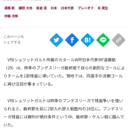
Ranking
遠藤 航
鎌田 大地
板倉 滉
日本
日本代表
プレーオフ
谷 晃生
大会について
伊藤 洋輝
About
視聴方法
VfBシュツットガルト所属のカタールW杯日本代表MF遠藤航
iOS Apps
（29）は、昨季のブンデスリーガ最終戦で自らの劇的なゴールによ
りチームを1部残留に導いていた。現地では、同選手の決勝ゴール
Android
に再び注目が集まっている。
Web
VfBシュツットガルトは昨季のブンデスリーガで残留争いを強い
ABEMAの視聴について
られると、最終節を前に2部入れ替え戦圏内の16位に。ブンデスリ
TV
ーガ残留には勝利が絶対条件という中、最終節・ケルン戦に臨んで
いた。