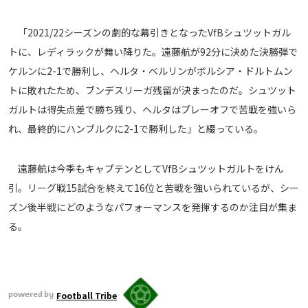
運営会社
「2021/22シーズンの劇的な幕引きとなったVfBシュツットガル
ご利用にあたって
トに、レディラックが舞い降りた。遠藤航が92分に決めた決勝弾で
プライバシーポリシー
ケルンに2-1で勝利し、ヘルタ・ベルリンがボルシア・ドルトムン
お問い合わせ
トに敗れたため、ブンデスリーガ残留が決まったのだ。シュツット
ガルトは得失点差で勝ち残り、ヘルタはプレーオフで苦戦を強いら
Share
れ、最終的にハンブルクに2-1で勝利した」と綴っている。
© AbemaTV. Inc. All Rights Reserved.
遠藤航は今季もキャプテンとしてVfBシュツットガルトをけん
引。リーグ戦15試合を終えて16位と苦戦を強いられているが、シー
ズン後半戦にどのようなパフォーマンスを発揮するのか注目が集ま
る。
Football Tribe
powered by