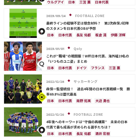
伊藤 洋輝
ウルグアイ
日本
三笘 薫
日本代表
吉田 麻也
浅野 拓磨
板倉 滉
シュミット・ダニエル
長友 佑都
伊東 純也
FOOTBALL ZONE
2023/03/24
守田 英正
鎌田 大地
堂安 律
遠藤 航
最終ラインの経験不足は懸念材料？ 第2次森保J初陣
伊藤 洋輝
のスタメンを日本代表OBが予想
日本
日本代表
長友 佑都
板倉 滉
伊藤 洋輝
ベルギー
ウルグアイ
川島 永嗣
権田 修一
シュミット・ダニエル
谷 晃生
吉田 麻也
Qoly
2023/01/01
谷口 彰悟
山根 視来
柴崎 岳
伊東 純也
これが“職場”の戦闘服！W杯日本代表、海外組19名の
南野 拓実
守田 英正
三笘 薫
上田 綺世
「いつものユニ姿」まとめ
鎌田 大地
酒井 宏樹
冨安 健洋
遠藤 航
日本
日本代表
ドイツ
フランス
三笘 薫
相馬 勇紀
スペイン
ベルギー
イングランド
田中 碧
ポルトガル
川島 永嗣
シュミット・ダニエル
サッカーキング
2022/12/28
吉田 麻也
柴崎 岳
伊東 純也
浅野 拓磨
森保一監督続投！ 過去4年間の日本代表戦績一覧 勝
南野 拓実
守田 英正
上田 綺世
久保 建英
率69.8％は歴代最高
鎌田 大地
板倉 滉
堂安 律
前田 大然
日本
日本代表
南野 拓実
大迫 勇也
冨安 健洋
遠藤 航
伊藤 洋輝
伊東 純也
鎌田 大地
アメリカ
浅野 拓磨
三笘 薫
堂安 律
ブラジル
原口 元気
FOOTBALL ZONE
2022/12/26
相馬 勇紀
サウジアラビア
韓国
田中 碧
4年後へのキーワードは“守備の再構築” 未来の日本
古橋 亨梧
町野 修斗
ドイツ
スペイン
代表で最も成長が求められる選手たちは？
クロアチア
エクアドル
ウルグアイ
カナダ
日本
日本代表
長友 佑都
酒井 宏樹