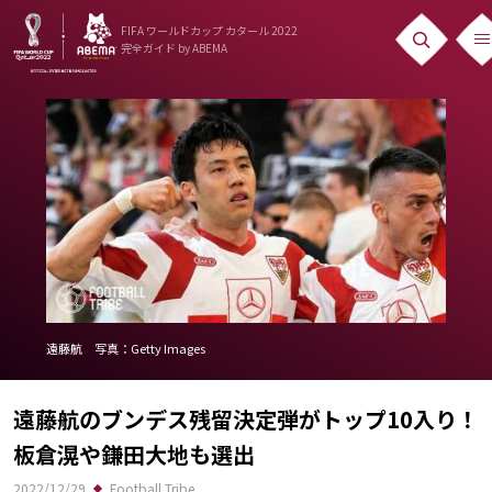
FIFA ワールドカップ カタール 2022
完全ガイド
by ABEMA
ニュース
News
出場国
Teams
日本代表
Team Japan
遠藤航 写真：Getty Images
日程・結果
遠藤航のブンデス残留決定弾がトップ10入り！
Schedule
板倉滉や鎌田大地も選出
ランキング
2022/12/29
Football Tribe