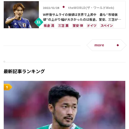
メキシコ
オーストラリア
コスタリカ
川島 永嗣
吉田 麻也
柴崎 岳
板倉 滉
吉田 麻也
佐々木 翔
山根 視来
守田 英正
冨安 健洋
遠藤 航
谷 晃生
田中 碧
伊藤 洋輝
theWORLD(ザ・ワールドWeb)
2022/12/25
前田 大然
遠藤 航
カタール
イラン
カタール
谷口 彰悟
植田 直通
三笘 薫
W杯後サムライの価値は世界で上昇中 最も“市場価
セルビア
ガーナ
カメルーン
谷 晃生
上田 綺世
久保 建英
堂安 律
前田 大然
値”の上がり幅が大きかったのは板倉。堂安、三笘が続
く
長友 佑都
植田 直通
久保 建英
酒井 宏樹
相馬 勇紀
町野 修斗
権田 修一
板倉 滉
三笘 薫
堂安 律
ドイツ
スペイン
板倉 滉
冨安 健洋
シュミット・ダニエル
山根 視来
中山 雄太
日本
田中 碧
鎌田 大地
前田 大然
冨安 健洋
原口 元気
伊東 純也
浅野 拓磨
南野 拓実
クロアチア
浅野 拓磨
守田 英正
遠藤 航
守田 英正
鎌田 大地
大迫 勇也
スイス
オーストラリア
日本代表
more
最新記事ランキング