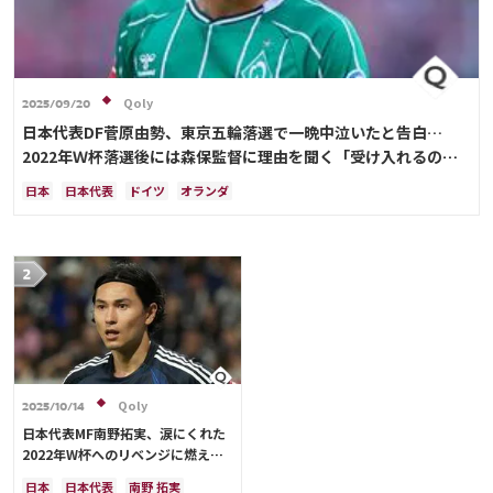
Qoly
2025/09/20
日本代表DF菅原由勢、東京五輪落選で一晩中泣いたと告白…
2022年Ｗ杯落選後には森保監督に理由を聞く「受け入れるのは
難しかった」
日本
日本代表
ドイツ
オランダ
Qoly
2025/10/14
日本代表MF南野拓実、涙にくれた
2022年W杯へのリベンジに燃える
「絶対にリベンジしたい」「サッカ
日本
日本代表
南野 拓実