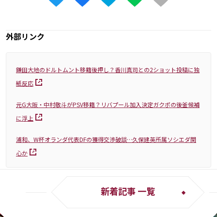
外部リンク
鎌田大地のドルトムント移籍後押し？香川真司との2ショット投稿に独
紙反応
元G大阪・中村敬斗がPSV移籍？リバプール加入決定ガクポの後釜候補
に浮上
浦和、W杯オランダ代表DFの獲得交渉破談…久保建英所属ソシエダ関
心か
新着記事 一覧