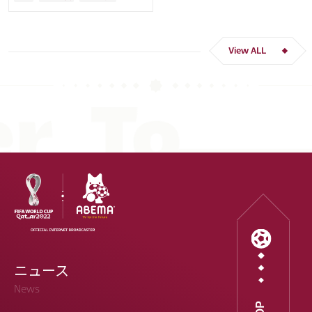
ー人生をかけた戦い」
クロアチア
長友 佑都
ドイツ
スペイン
川島 永嗣
谷 晃生
吉田 麻也
谷口 彰悟
伊東 純也
View ALL
ニュース
News