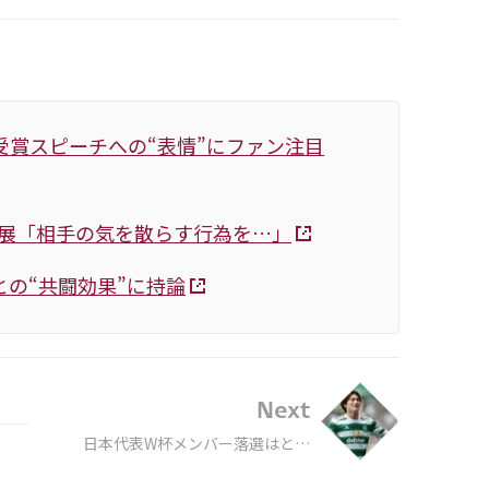
受賞スピーチへの“表情”にファン注目
発展「相手の気を散らす行為を…」
の“共闘効果”に持論
Next
日本代表W杯メンバー落選はとて
も悔しかった…セルティック古橋