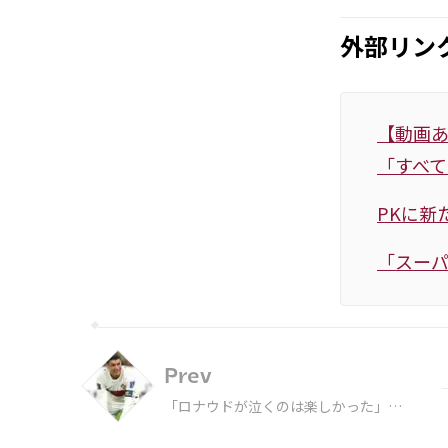
外部リン
【動画あ
「すべて
PKに新
「スーパ
Prev
「ロナウドが泣くのは楽しかった」W
杯で勝ったモロッコ代表ブファルが言