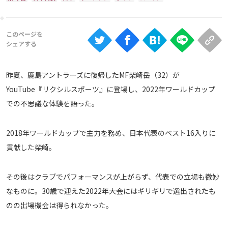
Ranking
大会について
About
昨夏、鹿島アントラーズに復帰したMF柴崎岳（32）が
視聴方法
YouTube『リクシルスポーツ』に登場し、2022年ワールドカップ
での不思議な体験を語った。
iOS Apps
2018年ワールドカップで主力を務め、日本代表のベスト16入りに
Android
貢献した柴崎。
Web
その後はクラブでパフォーマンスが上がらず、代表での立場も微妙
ABEMAの視聴について
なものに。30歳で迎えた2022年大会にはギリギリで選出されたも
TV
のの出場機会は得られなかった。