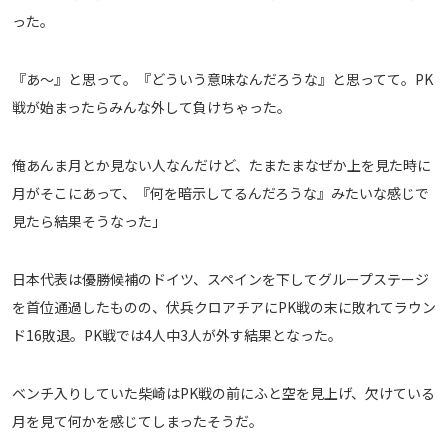
った。
運営会社
ご利用にあたって
『あ～』と思って。『どういう意味なんだろうな』と思ってて。PK
プライバシーポリシー
戦が始まったらみんな外して負けちゃった。
お問い合わせ
俺あんま月とか見ない人なんだけど、たまたまなぜか上を見た時に
Share
月がそこにあって、『何を暗示してるんだろうな』みたいな感じで
見たら結果そうなった」
© AbemaTV. Inc. All Rights Reserved.
日本代表は優勝候補のドイツ、スペインを下してグループステージ
を首位通過したものの、伏兵クロアチアにPK戦の末に敗れてラウン
ド16敗退。PK戦では4人中3人が外す結果となった。
ベンチ入りしていた柴崎はPK戦の前にふと空を見上げ、欠けている
月を見て何かを感じてしまったそうだ。