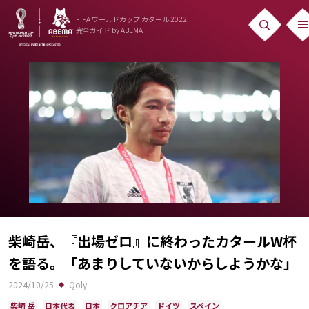
FIFA ワールドカップ カタール 2022
完全ガイド
by ABEMA
ニュース
News
出場国
Teams
日本代表
Team Japan
日程・結果
柴崎岳、『出場ゼロ』に終わったカタールW杯
を語る。「あまりしていないからしようかな」
Schedule
2024/10/25
Qoly
ランキング
柴崎 岳
日本代表
日本
クロアチア
ドイツ
スペイン