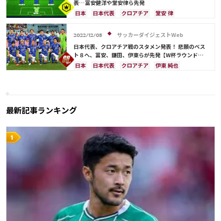
鎌田 大地
板倉 滉
大迫 勇也
表…冨安健洋や堂安律ら先発
日本
日本代表
クロアチア
堂安 律
冨安 健洋
ドイツ
スペイン
フランス
ベルギー
イングランド
遠藤 航
ポルトガル
サッカーダイジェストWeb
2022/12/05
川島 永嗣
権田 修一
シュミット・ダニエル
日本代表、クロアチア戦のスタメン発表！ 悲願のベス
谷 晃生
長友 佑都
吉田 麻也
谷口 彰悟
ト８へ、冨安、鎌田、伊東らが先発【W杯ラウンド
16】
山根 視来
柴崎 岳
伊東 純也
浅野 拓磨
日本
日本代表
クロアチア
伊東 純也
南野 拓実
守田 英正
三笘 薫
上田 綺世
鎌田 大地
冨安 健洋
ドイツ
フランス
田中 碧
久保 建英
鎌田 大地
酒井 宏樹
スペイン
イングランド
ベルギー
ポルトガル
板倉 滉
前田 大然
相馬 勇紀
伊藤 洋輝
川島 永嗣
コスタリカ
権田 修一
町野 修斗
シュミット・ダニエル
谷 晃生
長友 佑都
最新記事ランキング
吉田 麻也
谷口 彰悟
山根 視来
柴崎 岳
浅野 拓磨
南野 拓実
守田 英正
三笘 薫
上田 綺世
田中 碧
酒井 宏樹
堂安 律
前田 大然
遠藤 航
相馬 勇紀
伊藤 洋輝
町野 修斗