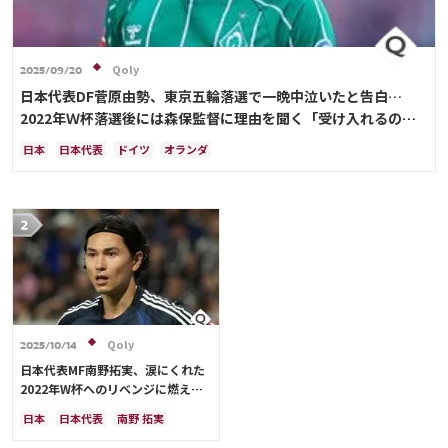
Qoly
2025/09/20
日本代表DF菅原由勢、東京五輪落選で一晩中泣いたと告白…
2022年Ｗ杯落選後には森保監督に理由を聞く「受け入れるのは
難しかった」
日本
日本代表
ドイツ
オランダ
Qoly
2025/10/14
日本代表MF南野拓実、涙にくれた
2022年W杯へのリベンジに燃える
「絶対にリベンジしたい」「サッカ
日本
日本代表
南野 拓実
ー人生をかけた戦い」
クロアチア
長友 佑都
ドイツ