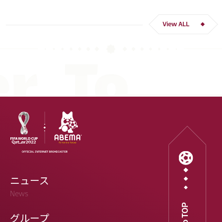
スペイン
川島 永嗣
谷 晃生
吉田 麻也
谷口 彰悟
伊東 純也
View ALL
ニュース
News
Go to TOP
グループ