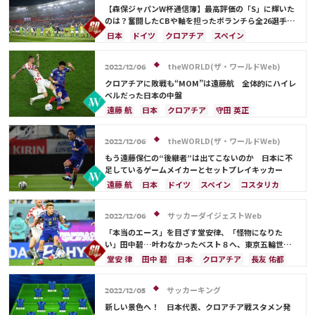
相馬 勇紀
伊藤 洋輝
町野 修斗
【森保ジャパンW杯通信簿】最高評価の「S」に輝いた
のは？奮闘したCBや軸を担ったボランチら全26選手を
査定
日本
ドイツ
クロアチア
スペイン
コスタリカ
フランス
権田 修一
吉田 麻也
三笘 薫
ベルギー
イングランド
川島 永嗣
theWORLD(ザ・ワールドWeb)
2022/12/06
シュミット・ダニエル
谷 晃生
長友 佑都
クロアチアに敗戦も“MOM”は遠藤航 全体的にハイレ
守田 英正
田中 碧
堂安 律
前田 大然
ベルだった日本の中盤
ポルトガル
日本代表
谷口 彰悟
山根 視来
遠藤 航
日本
クロアチア
守田 英正
中山 雄太
柴崎 岳
伊東 純也
浅野 拓磨
スペイン
田中 碧
ドイツ
オーストラリア
南野 拓実
上田 綺世
久保 建英
鎌田 大地
日本代表
柴崎 岳
伊東 純也
theWORLD(ザ・ワールドWeb)
2022/12/06
マヌエル・ノイアー
酒井 宏樹
板倉 滉
もう遠藤保仁の“後継者”は出てこないのか 日本に不
冨安 健洋
遠藤 航
相馬 勇紀
伊藤 洋輝
足しているゲームメイカーとセットプレイキッカー
町野 修斗
遠藤 航
日本
ドイツ
スペイン
コスタリカ
日本代表
守田 英正
田中 碧
久保 建英
クロアチア
長友 佑都
吉田 麻也
柴崎 岳
サッカーダイジェストWeb
2022/12/06
伊東 純也
三笘 薫
堂安 律
冨安 健洋
「本当のエース」を目ざす堂安律、「怪物になりた
い」田中碧…叶わなかったベスト８へ、東京五輪世代
に託されたもの【W杯】
堂安 律
田中 碧
日本
クロアチア
長友 佑都
三笘 薫
吉田 麻也
冨安 健洋
ドイツ
スペイン
前田 大然
イングランド
日本代表
サッカーキング
2022/12/05
原口 元気
柴崎 岳
南野 拓実
久保 建英
新しい景色へ！ 日本代表、クロアチア戦スタメン発