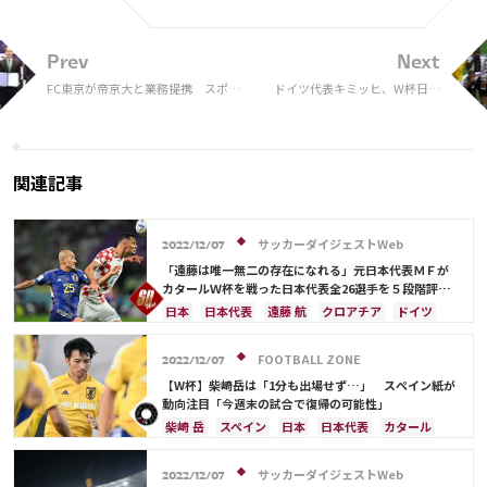
Prev
Next
FC東京が帝京大と業務提携 スポー
ドイツ代表キミッヒ、W杯日本
ツ医科学センターのサポートで得ら
代表戦前の行動を後悔…「サッ
れる選手のメリットは？
カー選手の仕事は政治的な意見
を表明することではない」
関連記事
サッカーダイジェストWeb
2022/12/07
「遠藤は唯一無二の存在になれる」元日本代表ＭＦが
カタールＷ杯を戦った日本代表全26選手を５段階評
価！「ただひとりの“Ｓ”は…」
日本
日本代表
遠藤 航
クロアチア
ドイツ
スペイン
コスタリカ
吉田 麻也
カタール
伊東 純也
守田 英正
三笘 薫
酒井 宏樹
FOOTBALL ZONE
2022/12/07
前田 大然
カナダ
川島 永嗣
権田 修一
【W杯】柴崎岳は「1分も出場せず…」 スペイン紙が
シュミット・ダニエル
谷 晃生
長友 佑都
動向注目「今週末の試合で復帰の可能性」
谷口 彰悟
山根 視来
柴崎 岳
浅野 拓磨
柴崎 岳
スペイン
日本
日本代表
カタール
南野 拓実
上田 綺世
田中 碧
久保 建英
ドイツ
クロアチア
守田 英正
田中 碧
鎌田 大地
板倉 滉
堂安 律
冨安 健洋
鎌田 大地
遠藤 航
サッカーダイジェストWeb
2022/12/07