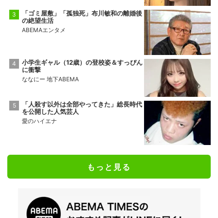
「ゴミ屋敷」「孤独死」布川敏和の離婚後
の絶望生活
ABEMAエンタメ
小学生ギャル（12歳）の登校姿＆すっぴん
に衝撃
ななにー 地下ABEMA
「人殺す以外は全部やってきた」総長時代
を公開した人気芸人
愛のハイエナ
もっと見る