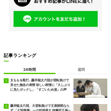
記事ランキング
24時間
週間
太ももを殴打…藤井聡太六冠が逆転負けで
見せた無念の表情 珍しい表情に「久しぶり
に見たガックし」「すごいため息」の声
藤井聡太六冠、大逆転負けで王座挑戦なら
ず 「七冠復帰」への切符逃す 伊藤匠王座へ