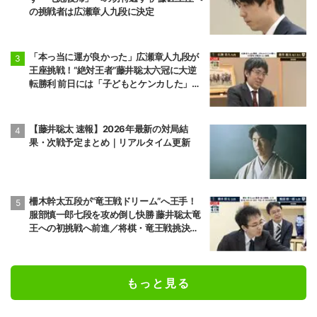
の挑戦者は広瀬章人九段に決定
「本っ当に運が良かった」広瀬章人九段が
王座挑戦！“絶対王者”藤井聡太六冠に大逆
転勝利 前日には「子どもとケンカした」パ
パの顔も
【藤井聡太 速報】2026年最新の対局結
果・次戦予定まとめ｜リアルタイム更新
柵木幹太五段が“竜王戦ドリーム”へ王手！
服部慎一郎七段を攻め倒し快勝 藤井聡太竜
王への初挑戦へ前進／将棋・竜王戦挑決第1
局
もっと見る