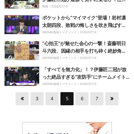
の“有馬温泉対局”開始！／将棋・王位戦
将棋｜
2026/07/15
第2局
ポケットから“マイマイク”登場！岩村凛
太朗四段、敗戦の悔しさを吹き飛ばす大
物級の度胸と美声に「普通に上手くて
ABEMA地域トーナメント｜
2026/07/14
草」の声／将棋・ABEMA地域トーナメ
“心拍王”が魅せた会心の一撃！斎藤明日
ント2026
斗六段、因縁の相手を打ち砕く絶妙角に
仲間もファンも大興奮「170の一撃ｗ」
ABEMA地域トーナメント｜
2026/07/14
／将棋・ABEMA地域トーナメント2026
「すべてを無力化」！？伊藤匠二冠が放
った絶品すぎる“攻防手”にチームメイト
も大興奮の嵐／将棋・ABEMA地域トー
ABEMA地域トーナメント｜
2026/07/13
ナメント2026
3
4
5
6
7