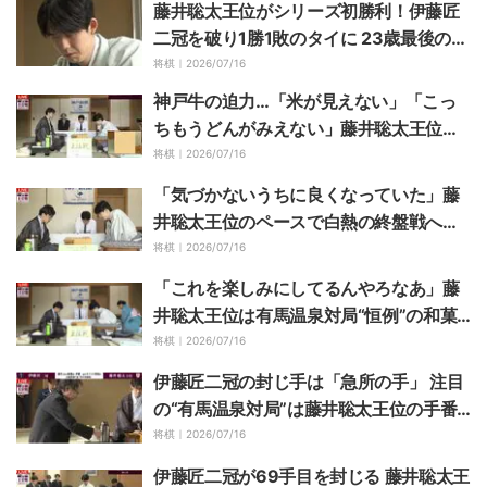
藤井聡太王位がシリーズ初勝利！伊藤匠
二冠を破り1勝1敗のタイに 23歳最後のタ
イトル戦を白星で飾る／将棋・王位戦第2
将棋｜
2026/07/16
局
神戸牛の迫力…「米が見えない」「こっ
ちもうどんがみえない」藤井聡太王位、
伊藤匠二冠の“勝負メシ”にファン騒然
将棋｜
2026/07/16
「気づかないうちに良くなっていた」藤
井聡太王位のペースで白熱の終盤戦へ！
伊藤匠二冠の追い上げにも注目／将棋・
将棋｜
2026/07/16
王位戦第2局
「これを楽しみにしてるんやろなあ」藤
井聡太王位は有馬温泉対局“恒例”の和菓
子注文 伊藤匠二冠は爽やかスイーツ
将棋｜
2026/07/16
伊藤匠二冠の封じ手は「急所の手」 注目
の“有馬温泉対局”は藤井聡太王位の手番
で再開／将棋・王位戦第2局
将棋｜
2026/07/16
伊藤匠二冠が69手目を封じる 藤井聡太王