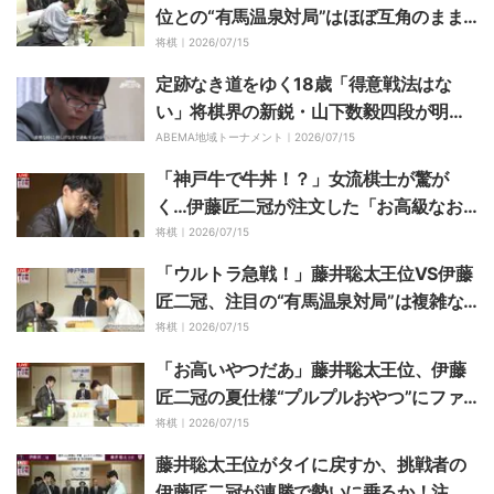
位との“有馬温泉対局”はほぼ互角のまま2
日目へ／将棋・王位戦第2局
将棋｜
2026/07/15
定跡なき道をゆく18歳「得意戦法はな
い」将棋界の新鋭・山下数毅四段が明か
す“逆転術”の真髄
ABEMA地域トーナメント｜
2026/07/15
「神戸牛で牛丼！？」女流棋士が驚が
く…伊藤匠二冠が注文した「お高級なお
牛丼」にファン騒然 藤井聡太王位は夏野
将棋｜
2026/07/15
菜の天婦羅とうどん膳
「ウルトラ急戦！」藤井聡太王位VS伊藤
匠二冠、注目の“有馬温泉対局”は複雑な
攻防から難所へ突入／将棋・王位戦第2局
将棋｜
2026/07/15
「お高いやつだあ」藤井聡太王位、伊藤
匠二冠の夏仕様“プルプルおやつ”にファ
ン興味津々「こういうのがいいんだよ」
将棋｜
2026/07/15
藤井聡太王位がタイに戻すか、挑戦者の
伊藤匠二冠が連勝で勢いに乗るか！注目