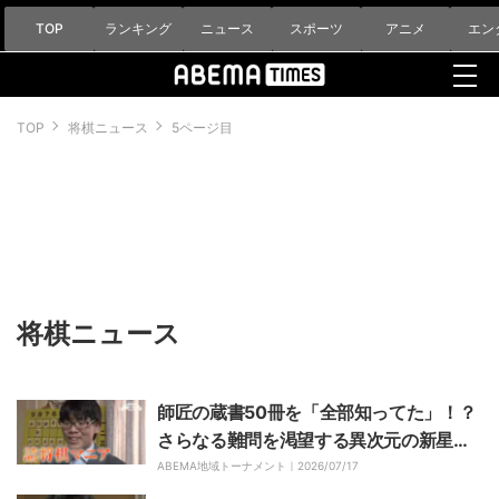
TOP
ランキング
ニュース
スポーツ
アニメ
エン
TOP
将棋ニュース
5ページ目
将棋ニュース
師匠の蔵書50冊を「全部知ってた」！？
さらなる難問を渇望する異次元の新星・
山下数毅四段の詰将棋探求
ABEMA地域トーナメント｜
2026/07/17