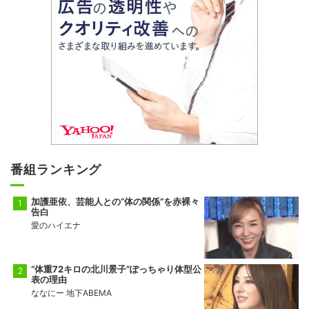
番組ランキング
加護亜依、芸能人との“体の関係”を赤裸々
告白
愛のハイエナ
“体重72キロの北川景子”ぽっちゃり体型公
表の理由
ななにー 地下ABEMA