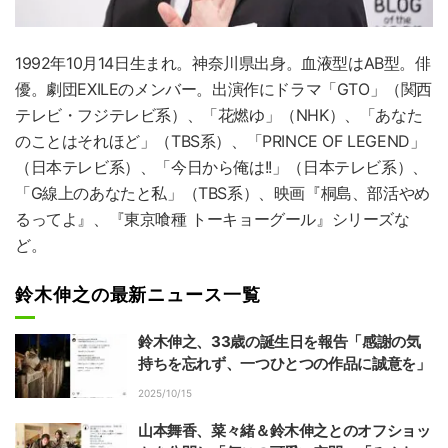
1992年10月14日生まれ。神奈川県出身。血液型はAB型。俳
優。劇団EXILEのメンバー。出演作にドラマ「GTO」（関西
テレビ・フジテレビ系）、「花燃ゆ」（NHK）、「あなた
のことはそれほど」（TBS系）、「PRINCE OF LEGEND」
（日本テレビ系）、「今日から俺は!!」（日本テレビ系）、
「G線上のあなたと私」（TBS系）、映画『桐島、部活やめ
るってよ』、『東京喰種 トーキョーグール』シリーズな
ど。
鈴木伸之の最新ニュース一覧
鈴木伸之、33歳の誕生日を報告「感謝の気
持ちを忘れず、一つひとつの作品に誠意を」
2025/10/15
山本舞香、菜々緒＆鈴木伸之とのオフショッ