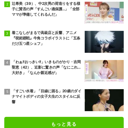
辻希美（39）、中2次男の荷造りをする様
子に賛否の声「すんごい過保護…」「全部
ママが準備してくれるんだ」
着こなしがまるで高級店と反響、アニメ
『呪術廻戦』牛角コラボイラストに「五条
だけ五つ星シェフ」
「わぁ!!おっきい!!」いきものがかり・吉岡
聖恵（42）、近影に驚きの声「なにこれ…
大好き」「なんか親近感が」
「すごい水着」「目線に困る」20歳のダイ
ナマイトボディの女子大生のスタイルに反
響
もっと見る