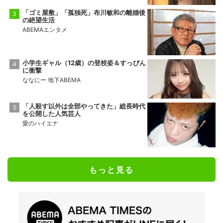
「ゴミ屋敷」「孤独死」布川敏和の離婚後
の絶望生活
ABEMAエンタメ
小学生ギャル（12歳）の登校姿＆すっぴん
に衝撃
ななにー 地下ABEMA
「人殺す以外は全部やってきた」総長時代
を公開した人気芸人
愛のハイエナ
もっと見る