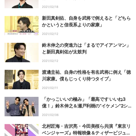
2021/02/18
新田真剣佑、自身を武将で例えると「どちら
かというと信長系よりの家康」
2021/02/12
鈴木伸之の突進力は「まるでアイアンマン」
と新田真剣佑が太鼓判
2021/02/12
渡邊圭祐、自身の性格を有名武将に例え「徳
川家康。僕もじっくり待つタイプ」
2021/02/11
「かっこいいの極み」「最高です いいね3
億！」鈴木伸之＆瀬戸利樹の“イケメン”2シ
ョットにファン絶賛
2021/02/06
北村匠海・吉沢亮・今田美桜ら共演『東京リ
ベンジャーズ』特報映像＆ティザービジュア