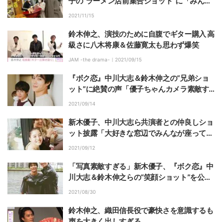
子の“ラーメン店前集合ショット”に「みんな
仲良しそう」「めっちゃ可愛い」とファン歓
2021/11/15
喜
鈴木伸之、演技のために自腹でギター購入 高
級さに八木将康＆佐藤寛太も思わず爆笑
JAM -the drama-｜
2021/09/15
『ボク恋』中川大志＆鈴木伸之の“兄弟ショ
ット”に絶賛の声「優子ちゃんカメラ素敵す
ぎ」
2021/09/14
新木優子、中川大志ら共演者との仲良しショ
ット披露「大好きな窓辺でみんなが座ってる
写真」
2021/09/12
「写真素敵すぎる」新木優子、『ボク恋』中
川大志＆鈴木伸之らの“笑顔ショット”を公開
し反響
2021/08/30
鈴木伸之、織田信長役で豪快さを意識するも
声を大きく出しすぎる