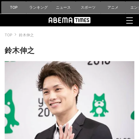
TOP
ランキング
ニュース
スポーツ
アニメ
エン
TOP
鈴木伸之
鈴木伸之