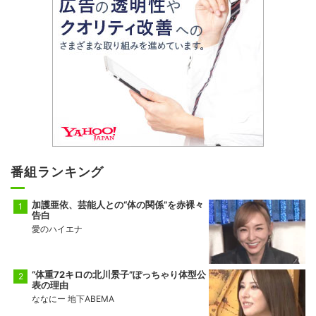
番組ランキング
加護亜依、芸能人との“体の関係”を赤裸々
告白
愛のハイエナ
“体重72キロの北川景子”ぽっちゃり体型公
表の理由
ななにー 地下ABEMA