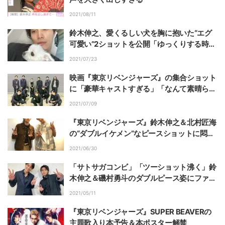
2021/08/11
鈴木伸之、愛くるしい犬を胸に抱いた“エグ
可愛い”2ショットを公開「ゆっくりする時間
も大事だね」
2021/07/23
映画『東京リベンジャーズ』の集合ショット
に「豪華キャストすぎる」「なんて素晴らし
い画」の声
2021/07/09
『東京リベンジャーズ』鈴木伸之＆北村匠海
の“ダブルイケメン”なピースショットに悶絶
の声「神コンビすぎる」「この2人はずる
2021/06/30
い」
「サトサガコンビ」「ツーショット沸く」鈴
木伸之＆磯村勇斗のダブルピース姿にファン
歓喜
2021/05/11
『東京リベンジャーズ』SUPER BEAVERの
主題歌入り本予告＆本ポスター解禁