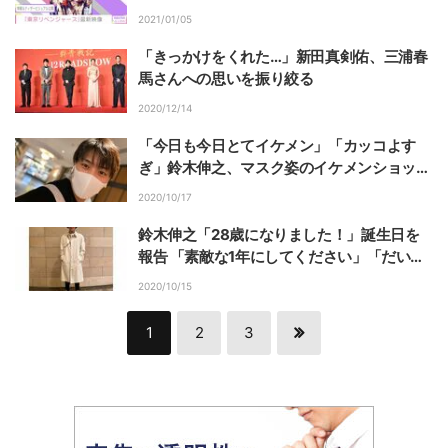
ル公開！
2021/01/05
「きっかけをくれた…」新田真剣佑、三浦春
馬さんへの思いを振り絞る
2020/12/14
「今日も今日とてイケメン」「カッコよす
ぎ」鈴木伸之、マスク姿のイケメンショット
にファン歓喜
2020/10/17
鈴木伸之「28歳になりました！」誕生日を
報告 「素敵な1年にしてください」「だいす
きです」と祝福の声
2020/10/15
1
2
3