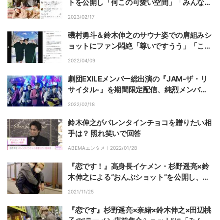
トを公開し「何この可愛い空間」「みんな可
愛すぎる！」と反響
2023/02/17
磯村勇斗＆鈴木伸之のサウナ姿での肩組みシ
ョットにファン悶絶「尊いですうう」「この
2人最強」
2022/04/09
劇団EXILEメンバー総出演の『JAM-ザ・リ
サイタル-』を期間限定配信、純烈メンバー
もゲスト参加
2022/02/18
鈴木伸之がバレンタインチョコを贈りたい相
手は？ 照れ笑いで回答
ABEMAエンタメ｜
2022/01/28
『恋です！』高身長イケメン・杉野遥亮×鈴
木伸之による“おんぶショット”を公開し、フ
ァン大興奮！「胸キュン発作」「尊いっっ
2021/11/25
っ！！！」
『恋です』杉野遥亮×奈緒×鈴木伸之×田辺桃