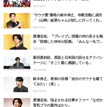
2021/04/21
“サウナ愛”爆発の鈴木伸之、布教活動に成功
「（山崎）紘菜ちゃんが試しに行ってくれた
みたい」
2021/03/13
渡邊圭祐、『ブレイブ』現場の仲の良さを熱
弁「投稿したSNSが証拠」「みんな一丸で映
画作った」
2021/03/13
新田真剣佑、英語と日本語の話せるアドバン
テージに「すごく親に感謝している」
2021/03/09
鈴木伸之、将来の目標「自分のサウナを建て
てみたい（笑）」
2021/02/19
渡邊圭祐、悩まされる仕事オファー「なぜか
育乳ブラの案件ばかり」