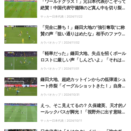
「ワールドクラス！」元日本代表がこぞって
絶賛！中国代表守備陣のど真ん中を切り裂く
超高速キラーパス＆ビタ止めトラップが脚光
サッカー日本代表｜
2024/11/22
「完全に勝ち！」鎌田大地の“強引奪取”に称
賛の声「狙い通りはめたな」相手のファウル
を誘う猛烈プレス発動の瞬間
カラバオカップ｜
2024/11/02
「軽率だった」鎌田大地、失点を招くボール
ロストに厳しい声「しんどいよ」「それはな
い」痛恨のタッチミスの瞬間
カラバオカップ｜
2024/11/01
鎌田大地、超絶カットインからの低弾道シュ
ート炸裂「イーグルショットきた！」自身の
ミスを取り消す一撃でベスト8進出を決める
カラバオカップ｜
2024/10/31
【カラバオ杯】
えっ、そこ見えてるの？ 久保建英、天才的ノ
ールックパスが脚光！「視野外に出す意味不
明なパス」「強い上手い」
サッカー日本代表｜
2024/10/11