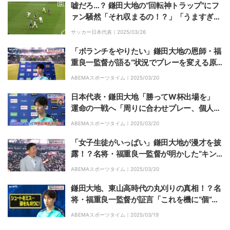
嘘だろ…？ 鎌田大地の“回転神トラップ”にフ
ァン騒然「それ収まるの！？」「うますぎて
笑うって」「本当に天才」小野伸二も驚愕し
サッカー日本代表｜
2025/03/26
た瞬間【日本代表】
「ボランチをやりたい」鎌田大地の恩師・福
重良一監督が語る“状況でプレーを変える原
点”「高校年代からスタイルを身に着けてい
ABEMAスポーツタイム｜
2025/03/20
た」
日本代表・鎌田大地「勝ってW杯出場を」
運命の一戦へ「周りに合わせプレー、個人と
しては点を取ることも目標」
ABEMAスポーツタイム｜
2025/03/20
「女子生徒がいっぱい」鎌田大地が漫才を披
露！？名将・福重良一監督が明かした“キン
グ”の高校生活「文化祭でウケてました」
ABEMAスポーツタイム｜
2025/03/20
鎌田大地、東山高時代の丸刈りの真相！？名
将・福重良一監督が証言「これを機に“個”か
ら“チーム”を意識してくれるように」
ABEMAスポーツタイム｜
2025/03/19