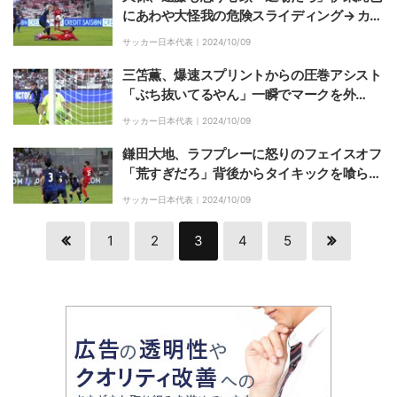
にあわや大怪我の危険スライディング→ カニ
ばさみで追撃する悪質ラフプレーに「怪我さ
サッカー日本代表｜
2024/10/09
せにきてるやん」
三笘薫、爆速スプリントからの圧巻アシスト
「ぶち抜いてるやん」一瞬でマークを外
す“急加速”ぶち抜きフリーランが話題沸騰
サッカー日本代表｜
2024/10/09
「裏取りが完璧」
鎌田大地、ラフプレーに怒りのフェイスオフ
「荒すぎだろ」背後からタイキックを喰らっ
て悶絶転倒の瞬間「蹴ってたぞ」
サッカー日本代表｜
2024/10/09
1
2
3
4
5