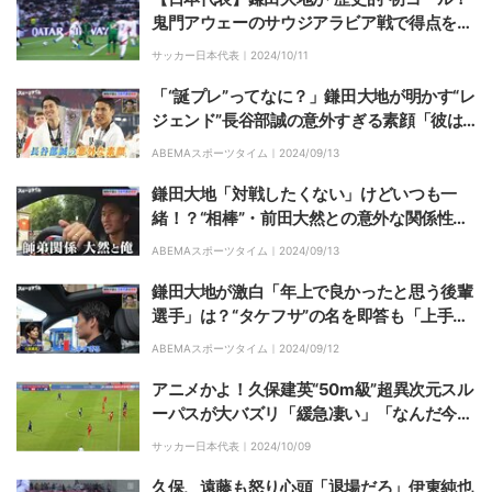
鬼門アウェーのサウジアラビア戦で得点を奪
った史上初の選手に
サッカー日本代表｜
2024/10/11
「“誕プレ”ってなに？」鎌田大地が明かす“レ
ジェンド”長谷部誠の意外すぎる素顔「彼は
最近の言葉を知らない」
ABEMAスポーツタイム｜
2024/09/13
鎌田大地「対戦したくない」けどいつも一
緒！？“相棒”・前田大然との意外な関係性
「年上の人に可愛がられるタイプ」
ABEMAスポーツタイム｜
2024/09/13
鎌田大地が激白「年上で良かったと思う後輩
選手」は？“タケフサ”の名を即答も「上手す
ぎるから同年代は色々思っちゃう」
ABEMAスポーツタイム｜
2024/09/12
アニメかよ！久保建英“50m級”超異次元スル
ーパスが大バズリ「緩急凄い」「なんだ今の
パス」カメラも追いつかない超速スーパース
サッカー日本代表｜
2024/10/09
ルーパス炸裂の瞬間
久保、遠藤も怒り心頭「退場だろ」伊東純也