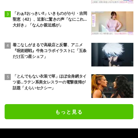
「わぁ!!おっきい!!」いきものがかり・吉岡
聖恵（42）、近影に驚きの声「なにこれ…
大好き」「なんか親近感が」
着こなしがまるで高級店と反響、アニメ
『呪術廻戦』牛角コラボイラストに「五条
だけ五つ星シェフ」
「とんでもない衣装で草」ほぼ全身網タイ
ツ姿…ラテン系美女レスラーの電撃復帰が
話題「えらいセクシー」
もっと見る