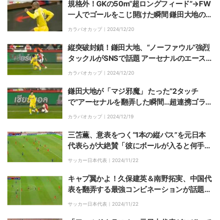
規格外！GKの50m“超ロングフィード”→FW
一人でゴールをこじ開けた瞬間 鎌田大地の同
僚が「屈強すぎる」ネット驚愕
カラバオカップ｜
2024/12/20
縦突破封鎖！鎌田大地、“ノーファウル”強烈
タックルがSNSで話題 アーセナルのエース
に神対応で賞賛も「鎌田偉い！」
カラバオカップ｜
2024/12/20
鎌田大地が「マジ邪魔」 たった“2タッチ
で”アーセナルを翻弄した瞬間…超連携ゴラッ
ソに相手ファンも最大級の賛辞
カラバオカップ｜
2024/12/19
三笘薫、意表をつく“1本の縦パス”を元日本
代表らが大絶賛「彼にボールが入ると何手で
も作れる」「そういう選手は少ない」
サッカー日本代表｜
2024/11/22
キャプ翼かよ！久保建英＆南野拓実、中国代
表を翻弄する最強コンビネーションが話題
「翼くんと岬くん」「神々の遊びかよ」
サッカー日本代表｜
2024/11/22