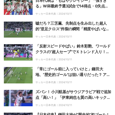
日本代表は「もはやクレイジー」「強すぎ
る」W杯最終予選3試合で14得点・0失点の
快進撃→海外ファン脱帽「アジアの光」「正
サッカー日本代表｜
2024/10/11
気とは思えない」
嘘だろ？三笘薫、先制点を生み出した超人
的“逆足クロス”炸裂の瞬間「精度やばいな」
「ダイレクトで入れるってえぐいだろ」
サッカー日本代表｜
2024/10/11
「反射スピードやばい」鈴木彩艶、ワールド
クラスの“超人セーブ”でＸトレンド入り！
「批判からの成長エグい」サウジアラビア選
サッカー日本代表｜
2024/10/11
手を唖然とさせた瞬間
「常にゴール前に入っていけと」鎌田大
地、“歴史的ゴール”は狙い通りだった？ アウ
ェー・サウジアラビア戦で日本代表を初勝利
サッカー日本代表｜
2024/10/11
に導きMOM
ズバン！ 小川航基がサウジアラビア戦で追加
点「高い！」「伊東純也も質の高いキック」
「ドンピシャだ」強烈ヘディングシュートを
サッカー日本代表｜
2024/10/11
叩き込む
【日本代表】鎌田大地が“歴史的”初ゴール！