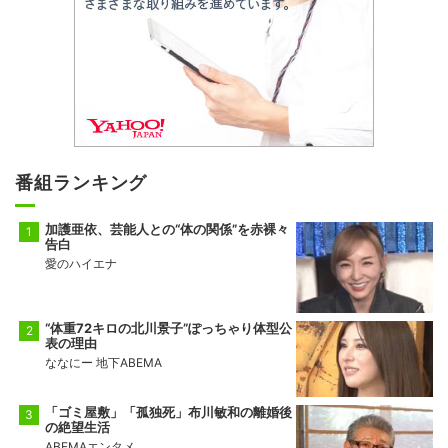
番組ランキング
加護亜依、芸能人との“体の関係”を赤裸々
告白
愛のハイエナ
“体重72キロの北川景子”ぽっちゃり体型公
表の理由
ななにー 地下ABEMA
「ゴミ屋敷」「孤独死」布川敏和の離婚後
の絶望生活
ABEMAエンタメ