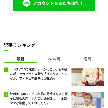
記事ランキング
最新
24時間
週間
「バチクソに可愛い」「かっこいいお姉さ
ん感」セガプライズ新作『リコリス・リコ
イル』フィギュア解禁に反響続々
辻希美（39）、中2次男の荷造りをする様
子に賛否の声「すんごい過保護…」「全部
ママが準備してくれるんだ」