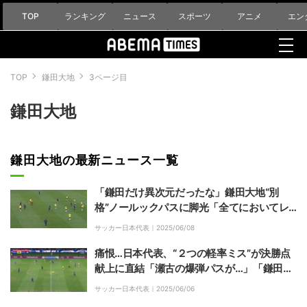
TOP
ランキング
ニュース
スポーツ
アニメ
エン
TOP
鎌田大地
3ページ目
鎌田大地
鎌田大地の最新ニュース一覧
「鎌田だけ異次元だったな」鎌田大地“別
格”ノールックパスに脚光「全てにおいてレ
ベチ」豪代表FWの一手先を読むワンタッチ
サッカー日本代表｜
2025/06/08
パスで局面打開した瞬間
痛恨…日本代表、“２つの軽率ミス”が決勝点
献上に直結「瀬古の爆弾パスが…」「鎌田が
リスキー」致命的すぎたオーストラリア戦
サッカー日本代表｜
2025/06/06
の“失点前”