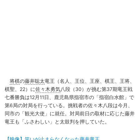
将棋
の
藤井聡太
竜王（名人、王位、王座、棋王、王将、
棋聖、22）に
佐々木勇気
八段（30）が挑む第37期竜王戦
七番勝負は12月11日、鹿児島県指宿市の「指宿白水館」で
第6局の対局を行っている。挑戦者の佐々木八段は今月、
同市の「観光大使」に就任。対局前日の取材に応じた藤井
竜王も「ふさわしい」と太鼓判を押していた。
【映像】笑いが止まらなくなった藤井竜王