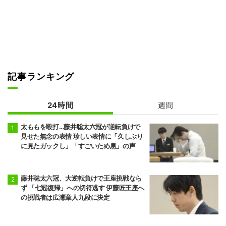
記事ランキング
24時間
週間
太ももを殴打…藤井聡太六冠が逆転負けで
見せた無念の表情 珍しい表情に「久しぶり
に見たガックし」「すごいため息」の声
藤井聡太六冠、大逆転負けで王座挑戦なら
ず 「七冠復帰」への切符逃す 伊藤匠王座へ
の挑戦者は広瀬章人九段に決定