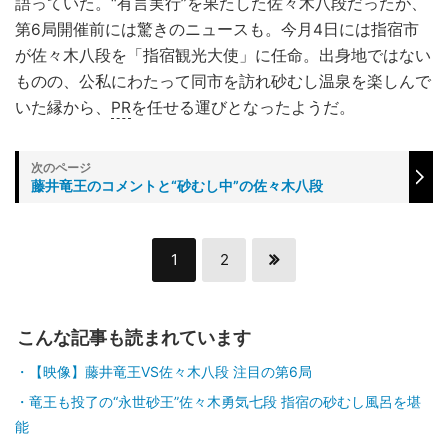
語っていた。“有言実行”を果たした佐々木八段だったが、
第6局開催前には驚きのニュースも。今月4日には指宿市
が佐々木八段を「指宿観光大使」に任命。出身地ではない
ものの、公私にわたって同市を訪れ砂むし温泉を楽しんで
いた縁から、
PR
を任せる運びとなったようだ。
藤井竜王のコメントと“砂むし中”の佐々木八段
1
2
こんな記事も読まれています
【映像】藤井竜王VS佐々木八段 注目の第6局
竜王も投了の“永世砂王”佐々木勇気七段 指宿の砂むし風呂を堪
能