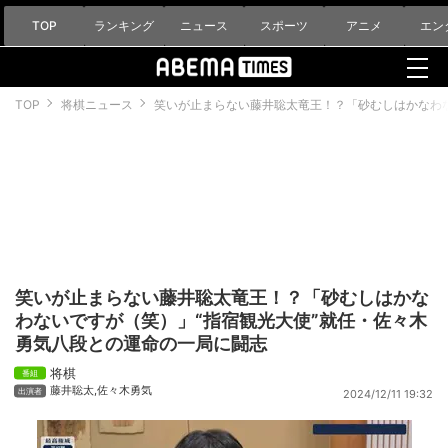
TOP
ランキング
ニュース
スポーツ
アニメ
エン
TOP
将棋ニュース
笑いが止まらない藤井聡太竜王！？「砂むしはかなわ
笑いが止まらない藤井聡太竜王！？「砂むしはかな
わないですが（笑）」“指宿観光大使”就任・佐々木
勇気八段との運命の一局に闘志
将棋
藤井聡太
,
佐々木勇気
2024/12/11 19:32