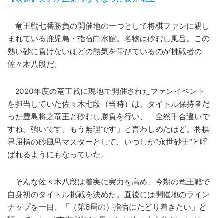
竜王戦七番勝負の開催地の一つとして将棋ファンに親し
まれている鹿児島・指宿白水館。名物は砂むし風呂。この
熱い砂に負けないほどの熱気を帯びているのが挑戦者の
佐々木八段だ。
2020年度の竜王戦に現地で開催されたファンイベント
を担当していた佐々木七段（当時）は、タイトル保持者だ
った
豊島将之
竜王と砂むし勝負を行い、「全然手合違いで
すね。強いです。もう無理です」と言わしめたほど。将棋
界屈指の砂風呂マスターとして、いつしか“永世砂王”と呼
ばれるようにもなっていた。
そんな佐々木八段は着実に実力を高め、今期の竜王戦で
自身初のタイトル挑戦を決めた。直後には開催地のライン
ナップを一目、「（第6局の）指宿にたどり着きたい」と