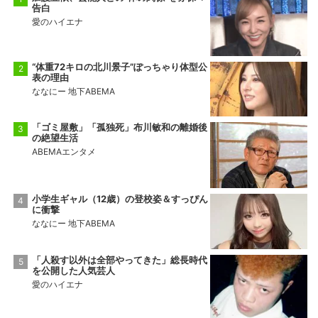
告白
愛のハイエナ
“体重72キロの北川景子”ぽっちゃり体型公
表の理由
ななにー 地下ABEMA
「ゴミ屋敷」「孤独死」布川敏和の離婚後
の絶望生活
ABEMAエンタメ
小学生ギャル（12歳）の登校姿＆すっぴん
に衝撃
ななにー 地下ABEMA
「人殺す以外は全部やってきた」総長時代
を公開した人気芸人
愛のハイエナ