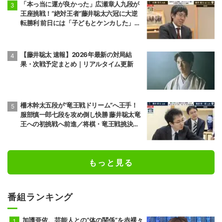
「本っ当に運が良かった」広瀬章人九段が
王座挑戦！“絶対王者”藤井聡太六冠に大逆
転勝利 前日には「子どもとケンカした」パ
パの顔も
【藤井聡太 速報】2026年最新の対局結
果・次戦予定まとめ｜リアルタイム更新
柵木幹太五段が“竜王戦ドリーム”へ王手！
服部慎一郎七段を攻め倒し快勝 藤井聡太竜
王への初挑戦へ前進／将棋・竜王戦挑決第1
局
もっと見る
番組ランキング
加護亜依、芸能人との“体の関係”を赤裸々