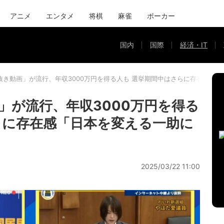
アニメ
エンタメ
将棋
麻雀
ポーカー
国内
国際
経済・IT
抜き動画」が流行、年収3000万円を得る人も 選挙期間中はさらに存在感「
」が流行、年収3000万円を得る
らに存在感「日本を変える一助に
2025/03/22 11:00