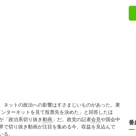
、ネットの政治への影響はすさまじいものがあった。衆
「インターネットを見て投票先を決めた」と回答したほ
が「政治系切り抜き
動画
」だ。政党の記者
会見
や国会中
番
界で切り抜き動画が注目を集める今、収益を見込んで
いる。