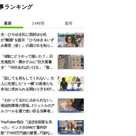
事ランキング
最新
24時間
週間
夫・ひろゆき氏に西村ゆか氏
が“離婚”を提示 「ひろゆき＆いず
み新党（仮）」の届け出を知らさ
れず激怒「信頼関係が保てない状
態で夫婦を続けるのは無理」
「8階にどうやって描いた？」日
光鬼怒川・廃ホテルに“巨大落書
き” 「10分あればいける」「無許
可で描かれた可能性」現役アーテ
ィストらが見解
「話しても何もしてくれない」大
人に失望した“トー横”の若者たち
本当に求められる関わり方 EXIT
兼近大樹「搾取しようとする大人
をどう除外するか」
「わかってるのに止められない」
強迫性障害の苦悩…1リットルのア
ルコールを週で使い切る当事者
「生きてるのが辛いと思うことも
ある」
YouTuber告白「ほぼ全財産を失
った」インスタDMの“案件詐
欺”で100万円超の被害…巧妙な手