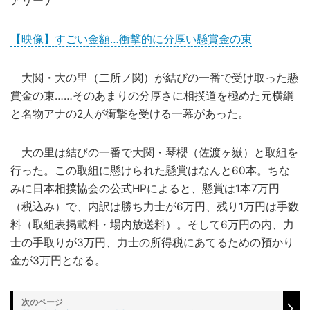
アリーナ
【映像】すごい金額…衝撃的に分厚い懸賞金の束
大関・大の里（二所ノ関）が結びの一番で受け取った懸
賞金の束……そのあまりの分厚さに相撲道を極めた元横綱
と名物アナの2人が衝撃を受ける一幕があった。
大の里は結びの一番で大関・琴櫻（佐渡ヶ嶽）と取組を
行った。この取組に懸けられた懸賞はなんと60本。ちな
みに日本相撲協会の公式HPによると、懸賞は1本7万円
（税込み）で、内訳は勝ち力士が6万円、残り1万円は手数
料（取組表掲載料・場内放送料）。そして6万円の内、力
士の手取りが3万円、力士の所得税にあてるための預かり
金が3万円となる。