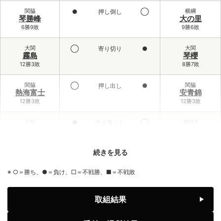
関脇
横綱
●
押し倒し
◯
琴勝峰
大の里
6勝9敗
9勝6敗
大関
大関
◯
寄り切り
●
霧島
琴櫻
12勝3敗
8勝7敗
関脇
関脇
◯
押し出し
●
熱海富士
安青錦
12勝3敗
12勝3敗
小結
前頭4
●
突き落とし
◯
義ノ富士
大栄翔
6勝9敗
10勝5敗
続きを見る
前頭3
小結
◯
寄り倒し
●
伯乃富士
王鵬
※ ○＝勝ち、●＝負け、□＝不戦勝、■＝不戦敗
9勝6敗
2勝13敗
前頭1
前頭6
◯
寄り切り
●
取組結果
藤ノ川
藤青雲
8勝7敗
7勝8敗