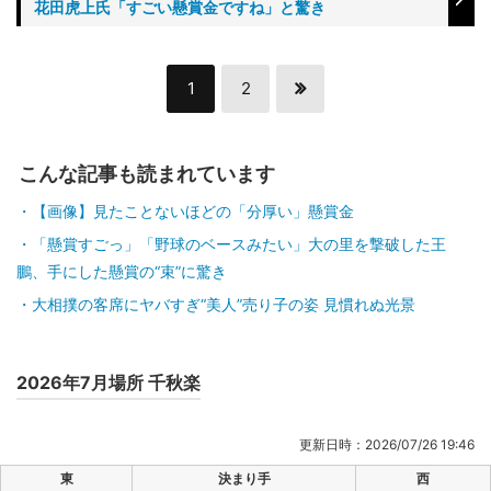
花田虎上氏「すごい懸賞金ですね」と驚き
1
2
こんな記事も読まれています
【画像】見たことないほどの「分厚い」懸賞金
「懸賞すごっ」「野球のベースみたい」大の里を撃破した王
鵬、手にした懸賞の“束”に驚き
大相撲の客席にヤバすぎ“美人”売り子の姿 見慣れぬ光景
2026年7月場所 千秋楽
更新日時：2026/07/26 19:46
東
決まり手
西