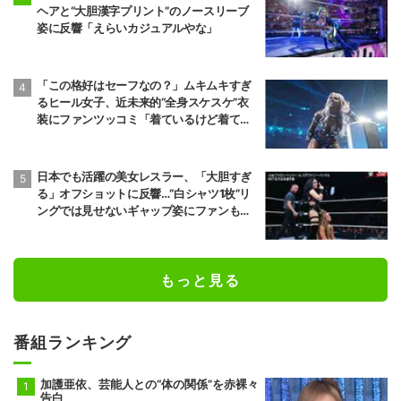
ヘアと“大胆漢字プリント”のノースリーブ
前頭7
前頭13
◯
押し出し
●
姿に反響「えらいカジュアルやな」
琴栄峰
尊富士
11勝4敗
10勝5敗
「この格好はセーフなの？」ムキムキすぎ
前頭10
前頭7
●
押し出し
◯
るヒール女子、近未来的“全身スケスケ”衣
朝乃山
高安
装にファンツッコミ「着ているけど着てい
9勝6敗
11勝4敗
ない感…」
前頭8
前頭12
●
寄り切り
◯
若元春
朝白龍
日本でも活躍の美女レスラー、「大胆すぎ
6勝9敗
7勝8敗
る」オフショットに反響…“白シャツ1枚”リ
ングでは見せないギャップ姿にファンも興
前頭14
前頭8
●
寄り倒し
◯
奮
獅司
狼雅
10勝5敗
9勝6敗
もっと見る
前頭9
前頭16
●
送り出し
◯
藤凌駕
朝紅龍
10勝5敗
9勝6敗
番組ランキング
前頭13
前頭10
◯
押し出し
●
錦富士
千代翔馬
加護亜依、芸能人との“体の関係”を赤裸々
10勝5敗
5勝10敗
告白