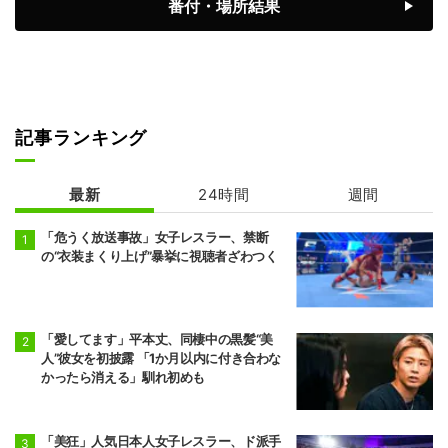
番付・場所結果
前頭2
前頭1
◯
引っ掛け
●
美ノ海
隆の勝
7勝8敗
6勝9敗
前頭2
前頭3
◯
押し出し
●
豪ノ山
平戸海
7勝8敗
4勝11敗
記事ランキング
前頭9
前頭4
●
突き出し
◯
翔猿
一山本
最新
24時間
週間
5勝10敗
6勝9敗
「危うく放送事故」女子レスラー、禁断
前頭5
前頭12
●
突き出し
◯
の“衣装まくり上げ”暴挙に視聴者ざわつく
宇良
阿炎
5勝10敗
7勝8敗
前頭15
前頭5
●
押し出し
◯
阿武剋
欧勝馬
「愛してます」平本丈、同棲中の黒髪“美
4勝11敗
7勝8敗
人”彼女を初披露 「1か月以内に付き合わな
かったら消える」馴れ初めも
前頭6
前頭16
◯
寄り切り
●
正代
大青山
5勝10敗
6勝9敗
「美狂」人気日本人女子レスラー、ド派手