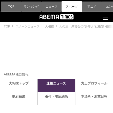
TOP
ランキング
ニュース
スポーツ
アニメ
エン
TOP
スポーツニュース
大相撲
大の里、懸賞金の“分厚さ”に衝撃 相
ABEMA独自情報
大相撲トップ
速報ニュース
力士プロフィール
取組結果
番付・場所結果
本場所・巡業日程