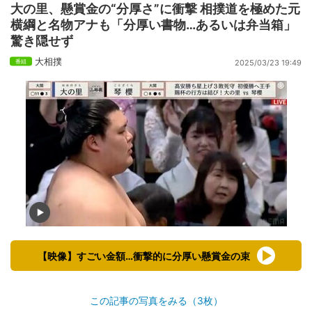
大の里、懸賞金の“分厚さ”に衝撃 相撲道を極めた元
横綱と名物アナも「分厚い書物…あるいは弁当箱」
驚き隠せず
大相撲
2025/03/23 19:49
【映像】すごい金額…衝撃的に分厚い懸賞金の束
この記事の写真をみる（3枚）