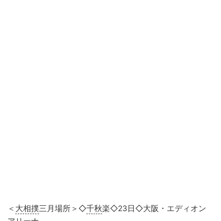
＜
大相撲
三月場所＞◇
千秋
楽◇23日◇大阪・エディオン