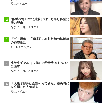
愛のハイエナ
前頭14
前頭11
◯
寄り切り
●
金峰山
御嶽海
9勝6敗
2勝13敗
“体重72キロの北川景子”ぽっちゃり体型公
表の理由
十両2
前頭15
●
押し出し
◯
ななにー 地下ABEMA
佐田の海
一意
5勝10敗
5勝10敗
「ゴミ屋敷」「孤独死」布川敏和の離婚後
の絶望生活
ABEMAエンタメ
小学生ギャル（12歳）の登校姿＆すっぴん
に衝撃
ななにー 地下ABEMA
「人殺す以外は全部やってきた」総長時代
を公開した人気芸人
愛のハイエナ