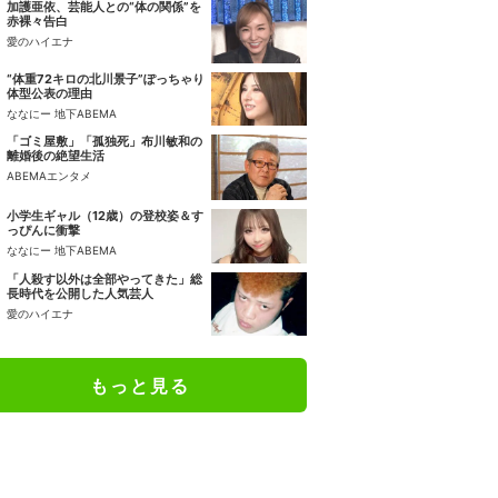
加護亜依、芸能人との“体の関係”を
赤裸々告白
愛のハイエナ
“体重72キロの北川景子”ぽっちゃり
体型公表の理由
ななにー 地下ABEMA
「ゴミ屋敷」「孤独死」布川敏和の
離婚後の絶望生活
ABEMAエンタメ
小学生ギャル（12歳）の登校姿＆す
っぴんに衝撃
ななにー 地下ABEMA
「人殺す以外は全部やってきた」総
長時代を公開した人気芸人
愛のハイエナ
もっと見る