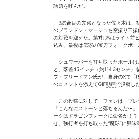
話題を呼んだ。
3試合目の先発となった佐々木は、初
のブランドン・マーシュを空振り三振
の対戦を迎えた。第1打席はライト前
込み、最後は伝家の宝刀フォークボー
シュワーバーを打ち取ったボールは、MLB
と、落差45インチ（約114.3センチ
ブ・フリードマン氏が、自身のXで「Rōki 
のコメントを添えてGIF
動画
で投稿し
この投稿に対して、ファンは「ブレ
「こんなにストーンと落ちるんだ〜」
ークはドラゴンフォークに命名か！？
せ、強打者を打ち取った“魔球”に興味