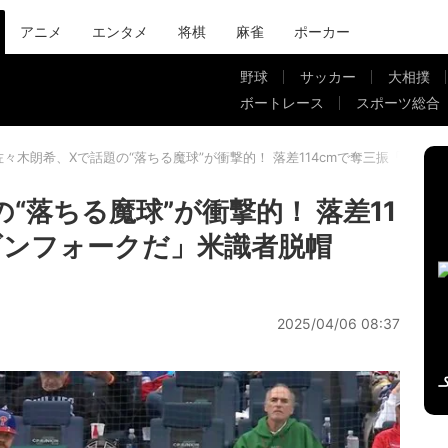
アニメ
エンタメ
将棋
麻雀
ポーカー
野球
サッカー
大相撲
ボートレース
スポーツ総合
佐々木朗希、Xで話題の“落ちる魔球”が衝撃的！ 落差114cmで奪三振「ドラ
“落ちる魔球”が衝撃的！ 落差11
ゴンフォークだ」米識者脱帽
2025/04/06 08:37