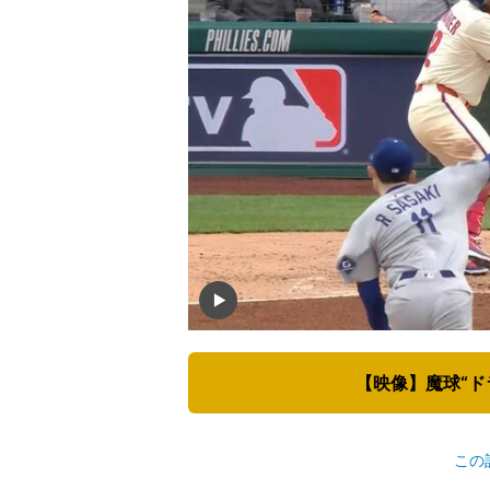
【映像】魔球“ド
この