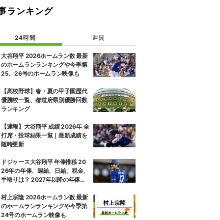
事ランキング
24時間
週間
大谷翔平 2026ホームラン数 最新
のホームランランキングや今季第
25、26号のホームラン映像も
【高校野球】春・夏の甲子園歴代
優勝校一覧、都道府県別優勝回数
ランキング
【速報】大谷翔平 成績 2026年 全
打席・投球結果一覧｜最新成績を
随時更新
ドジャース大谷翔平 年俸推移 20
26年の年俸、週給、日給、税金、
手取りは？ 2027年以降の年俸推
移予想も
村上宗隆 2026ホームラン数 最新
のホームランランキングや今季第
24号のホームラン映像も