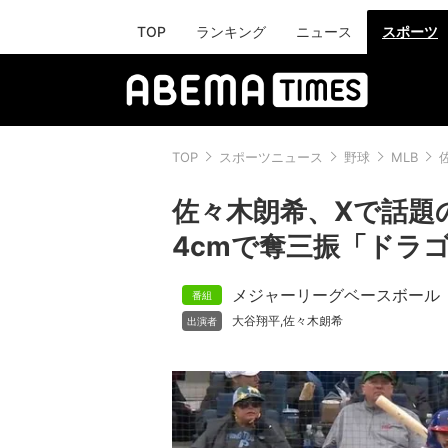
TOP
ランキング
ニュース
スポーツ
TOP
スポーツニュース
野球
MLB
佐々木朗希、Xで話題の
4cmで奪三振「ドラ
メジャーリーグベースボール
大谷翔平
佐々木朗希
,