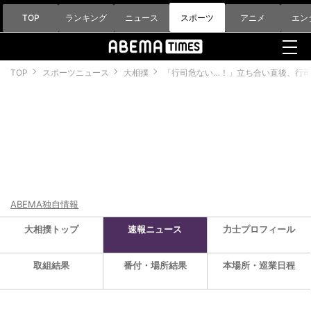
TOP
ランキング
ニュース
スポーツ
アニメ
エン
TOP
スポーツニュース
大相撲
「行司危ない…！」立ち合い直後、行
ABEMA独自情報
大相撲トップ
速報ニュース
力士プロフィール
取組結果
番付・場所結果
本場所・巡業日程