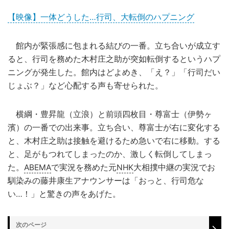
【映像】一体どうした…行司、大転倒のハプニング
館内が緊張感に包まれる結びの一番。立ち合いが成立す
ると、行司を務めた木村庄之助が突如転倒するというハプ
ニングが発生した。館内はどよめき、「え？」「行司だい
じょぶ？」など心配する声も寄せられた。
横綱・豊昇龍（立浪）と前頭四枚目・尊富士（伊勢ヶ
濱）の一番での出来事。立ち合い、尊富士が右に変化する
と、木村庄之助は接触を避けるため急いで右に移動。する
と、足がもつれてしまったのか、激しく転倒してしまっ
た。
ABEMA
で実況を務めた元
NHK
大相撲中継の実況でお
馴染みの藤井康生アナウンサーは「おっと、行司危な
い…！」と驚きの声をあげた。