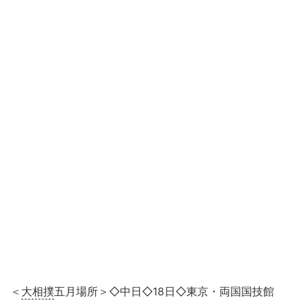
＜
大相撲
五月場所＞◇中日◇18日◇東京・両国国技館