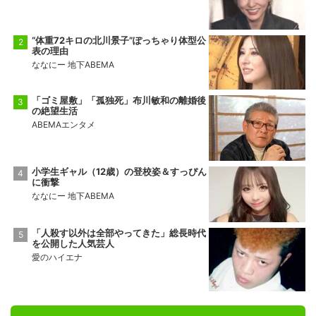
前頭14
前頭11
◯
寄り切り
●
金峰山
御嶽海
9勝6敗
2勝13敗
“体重72キロの北川景子”ぽっちゃり体型公
表の理由
十両2
前頭15
●
押し出し
◯
ななにー 地下ABEMA
佐田の海
一意
5勝10敗
5勝10敗
「ゴミ屋敷」「孤独死」布川敏和の離婚後
の絶望生活
ABEMAエンタメ
小学生ギャル（12歳）の登校姿＆すっぴん
に衝撃
ななにー 地下ABEMA
「人殺す以外は全部やってきた」総長時代
を公開した人気芸人
愛のハイエナ