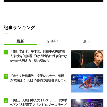
前頭2
前頭1
◯
引っ掛け
●
美ノ海
隆の勝
7勝8敗
6勝9敗
前頭2
前頭3
◯
押し出し
●
豪ノ山
平戸海
7勝8敗
4勝11敗
記事ランキング
前頭9
前頭4
●
突き出し
◯
翔猿
一山本
最新
24時間
週間
5勝10敗
6勝9敗
「愛してます」平本丈、同棲中の黒髪“美
前頭5
前頭12
●
突き出し
◯
人”彼女を初披露 「1か月以内に付き合わな
宇良
阿炎
かったら消える」馴れ初めも
5勝10敗
7勝8敗
前頭15
前頭5
●
押し出し
◯
阿武剋
欧勝馬
「危うく放送事故」女子レスラー、禁断
4勝11敗
7勝8敗
の“衣装まくり上げ”暴挙に視聴者ざわつく
前頭6
前頭16
◯
寄り切り
●
正代
大青山
5勝10敗
6勝9敗
「美狂」人気日本人女子レスラー、ド派手
ヘアと“大胆漢字プリント”のノースリーブ