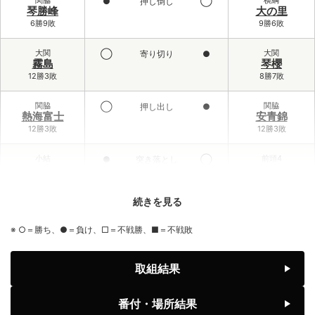
●
押し倒し
◯
琴勝峰
大の里
6勝9敗
9勝6敗
大関
大関
◯
寄り切り
●
霧島
琴櫻
12勝3敗
8勝7敗
関脇
関脇
◯
押し出し
●
熱海富士
安青錦
12勝3敗
12勝3敗
小結
前頭4
●
突き落とし
◯
義ノ富士
大栄翔
6勝9敗
10勝5敗
続きを見る
前頭3
小結
◯
寄り倒し
●
伯乃富士
王鵬
※ ○＝勝ち、●＝負け、□＝不戦勝、■＝不戦敗
9勝6敗
2勝13敗
前頭1
前頭6
◯
寄り切り
●
取組結果
藤ノ川
藤青雲
8勝7敗
7勝8敗
番付・場所結果