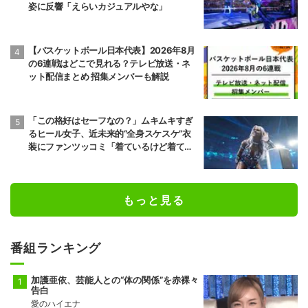
前頭7
前頭13
◯
押し出し
●
姿に反響「えらいカジュアルやな」
琴栄峰
尊富士
11勝4敗
10勝5敗
【バスケットボール日本代表】2026年8月
前頭10
前頭7
●
押し出し
◯
の6連戦はどこで見れる？テレビ放送・ネ
朝乃山
高安
ット配信まとめ 招集メンバーも解説
9勝6敗
11勝4敗
前頭8
前頭12
●
寄り切り
◯
若元春
朝白龍
「この格好はセーフなの？」ムキムキすぎ
6勝9敗
7勝8敗
るヒール女子、近未来的“全身スケスケ”衣
装にファンツッコミ「着ているけど着てい
前頭14
前頭8
●
寄り倒し
◯
ない感…」
獅司
狼雅
10勝5敗
9勝6敗
もっと見る
前頭9
前頭16
●
送り出し
◯
藤凌駕
朝紅龍
10勝5敗
9勝6敗
番組ランキング
前頭13
前頭10
◯
押し出し
●
錦富士
千代翔馬
加護亜依、芸能人との“体の関係”を赤裸々
10勝5敗
5勝10敗
告白
愛のハイエナ