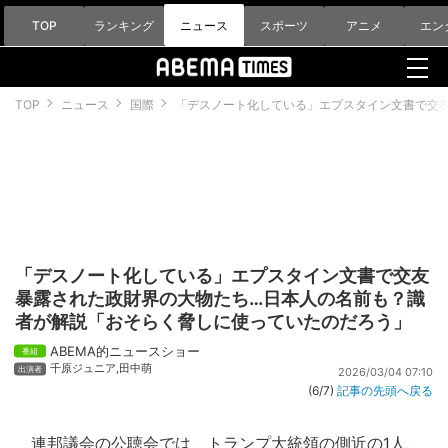
TOP
ランキング
ニュース
スポーツ
アニメ
エン
TOP
ニュース
国際
「デスノート化している」エプスタイン文書で交
「デスノート化している」エプスタイン文書で交友
暴露された政財界の大物たち…日本人の名前も？識
者が解説「おそらく脅しに使っていたのだろう」
ABEMA的ニュースショー
千原ジュニア
,
田中萌
2026/03/04 07:10
(6/7)
記事の先頭へ戻る
連邦議会の公聴会では、トランプ大統領の側近の1人、