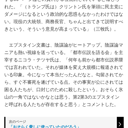
れた。「（トランプ氏は）クリントン氏を筆頭に民主党に
ダメージになるという政治的な思惑もなかったわけではな
い。現役の大統領、商務長官、ちゃんと出てきて説明すべ
きという、そういう意見が高まっている」（三牧氏）。
エプスタイン文書は、陰謀論がヒートアップ。陰謀論マ
ニアも熱い視線を送っている。「都市伝説を語る会」を主
宰するニコラ・テツヤ氏は、「何年も前から都市伝説界隈
では言われていた。それが媒体を変え大規模に報道されて
いる印象。今になって本当だったんだなと。勾留されてか
ら、すぐ不審死を遂げている点。その事実が公にされては
困る人たちが、口封じのために殺したという。おそらく氷
山の一角ではないかなとは思う。第2第3のエプスタイン
と呼ばれる人たちが存在すると思う」とコメントした。
「おそらく脅しに使っていたのだろう」