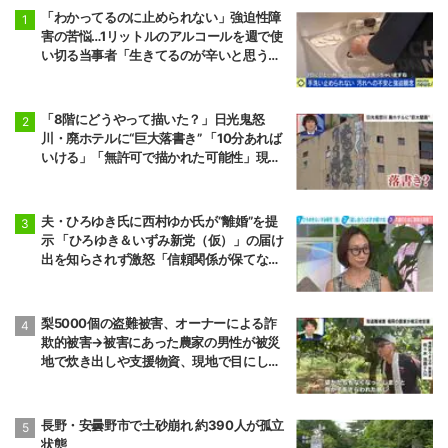
「わかってるのに止められない」強迫性障
害の苦悩…1リットルのアルコールを週で使
い切る当事者「生きてるのが辛いと思うこ
ともある」
「8階にどうやって描いた？」日光鬼怒
川・廃ホテルに“巨大落書き” 「10分あれば
いける」「無許可で描かれた可能性」現役
アーティストらが見解
夫・ひろゆき氏に西村ゆか氏が“離婚”を提
示 「ひろゆき＆いずみ新党（仮）」の届け
出を知らされず激怒「信頼関係が保てない
状態で夫婦を続けるのは無理」
梨5000個の盗難被害、オーナーによる詐
欺的被害→被害にあった農家の男性が被災
地で炊き出しや支援物資、現地で目にし
た“助け合いの輪”
長野・安曇野市で土砂崩れ 約390人が孤立
状態