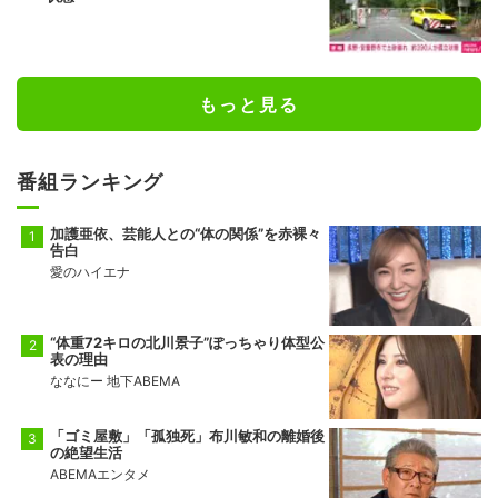
もっと見る
番組ランキング
加護亜依、芸能人との“体の関係”を赤裸々
告白
愛のハイエナ
“体重72キロの北川景子”ぽっちゃり体型公
表の理由
ななにー 地下ABEMA
「ゴミ屋敷」「孤独死」布川敏和の離婚後
の絶望生活
ABEMAエンタメ