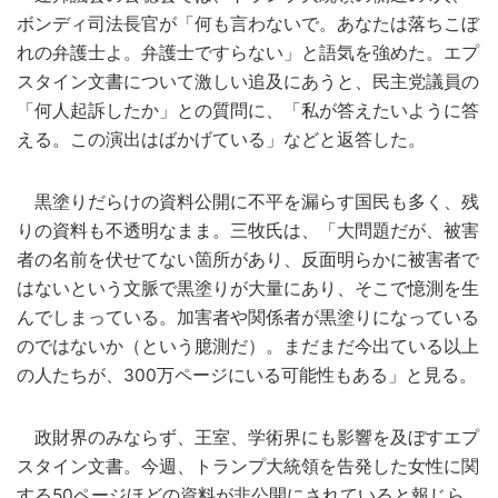
ボンディ司法長官が「何も言わないで。あなたは落ちこぼ
れの弁護士よ。弁護士ですらない」と語気を強めた。エプ
スタイン文書について激しい追及にあうと、民主党議員の
「何人起訴したか」との質問に、「私が答えたいように答
える。この演出はばかげている」などと返答した。
黒塗りだらけの資料公開に不平を漏らす国民も多く、残
りの資料も不透明なまま。三牧氏は、「大問題だが、被害
者の名前を伏せてない箇所があり、反面明らかに被害者で
はないという文脈で黒塗りが大量にあり、そこで憶測を生
んでしまっている。加害者や関係者が黒塗りになっている
のではないか（という臆測だ）。まだまだ今出ている以上
の人たちが、300万ページにいる可能性もある」と見る。
政財界のみならず、王室、学術界にも影響を及ぼすエプ
スタイン文書。今週、トランプ大統領を告発した女性に関
する50ページほどの資料が非公開にされていると報じら