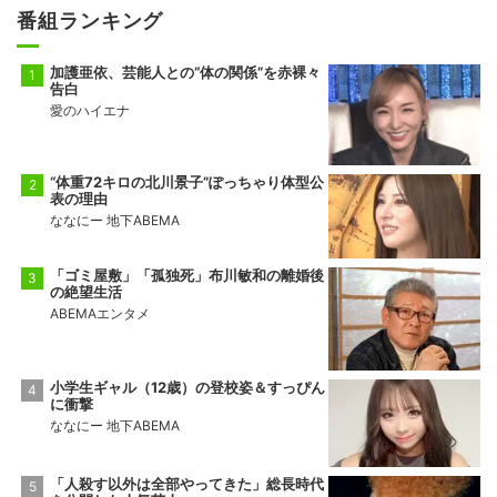
番組ランキング
前頭13
前頭10
◯
押し出し
●
錦富士
千代翔馬
加護亜依、芸能人との“体の関係”を赤裸々
10勝5敗
5勝10敗
告白
愛のハイエナ
前頭14
前頭11
◯
寄り切り
●
金峰山
御嶽海
9勝6敗
2勝13敗
“体重72キロの北川景子”ぽっちゃり体型公
表の理由
十両2
前頭15
●
押し出し
◯
ななにー 地下ABEMA
佐田の海
一意
5勝10敗
5勝10敗
「ゴミ屋敷」「孤独死」布川敏和の離婚後
の絶望生活
ABEMAエンタメ
小学生ギャル（12歳）の登校姿＆すっぴん
に衝撃
ななにー 地下ABEMA
「人殺す以外は全部やってきた」総長時代