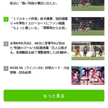
処分に「熱い性格が裏目に出たか」
前頭6
前頭16
◯
寄り切り
●
正代
大青山
5勝10敗
6勝9敗
「ミドルキック炸裂」鈴木優磨、強烈腹蹴
り→今季初イエローカードにファン物議
前頭7
前頭13
◯
押し出し
●
「ちょっと厳しいな」「開幕戦からお祖母
琴栄峰
尊富士
様に怒られる」
11勝4敗
10勝5敗
令和8年8月8日、88分に背番号8が決め
前頭10
前頭7
●
押し出し
◯
た“奇跡のゴール”が話題沸騰「主人公過ぎ
朝乃山
高安
る」長期離脱を経て電撃復帰した26歳MF
9勝6敗
11勝4敗
の鮮烈弾に「涙出てきた」
前頭8
前頭12
●
寄り切り
◯
若元春
朝白龍
RIZIN.54（ライジン54）対戦カード・大会
6勝9敗
7勝8敗
情報・試合結果
前頭14
前頭8
●
寄り倒し
◯
獅司
狼雅
10勝5敗
9勝6敗
もっと見る
前頭9
前頭16
●
送り出し
◯
藤凌駕
朝紅龍
10勝5敗
9勝6敗