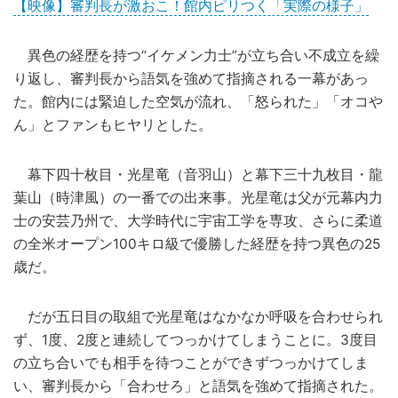
【映像】審判長が激おこ！館内ピリつく「実際の様子」
異色の経歴を持つ“イケメン力士”が立ち合い不成立を繰
り返し、審判長から語気を強めて指摘される一幕があっ
た。館内には緊迫した空気が流れ、「怒られた」「オコや
ん」とファンもヒヤリとした。
幕下四十枚目・光星竜（音羽山）と幕下三十九枚目・龍
葉山（時津風）の一番での出来事。光星竜は父が元幕内力
士の安芸乃州で、大学時代に宇宙工学を専攻、さらに柔道
の全米オープン100キロ級で優勝した経歴を持つ異色の25
歳だ。
だが五日目の取組で光星竜はなかなか呼吸を合わせられ
ず、1度、2度と連続してつっかけてしまうことに。3度目
の立ち合いでも相手を待つことができずつっかけてしま
い、審判長から「合わせろ」と語気を強めて指摘された。