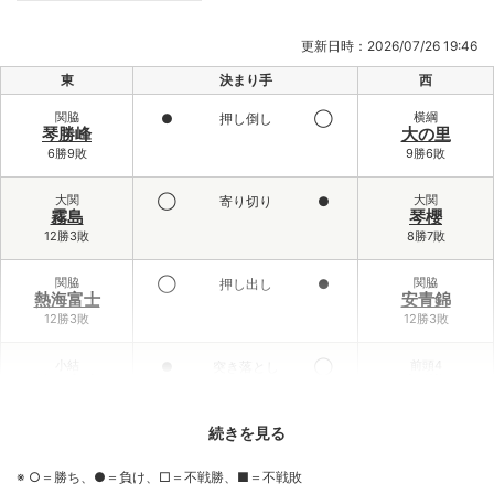
更新日時：2026/07/26 19:46
東
決まり手
西
関脇
横綱
●
押し倒し
◯
琴勝峰
大の里
6勝9敗
9勝6敗
大関
大関
◯
寄り切り
●
霧島
琴櫻
12勝3敗
8勝7敗
関脇
関脇
◯
押し出し
●
熱海富士
安青錦
12勝3敗
12勝3敗
小結
前頭4
●
突き落とし
◯
義ノ富士
大栄翔
6勝9敗
10勝5敗
続きを見る
前頭3
小結
◯
寄り倒し
●
伯乃富士
王鵬
※ ○＝勝ち、●＝負け、□＝不戦勝、■＝不戦敗
9勝6敗
2勝13敗