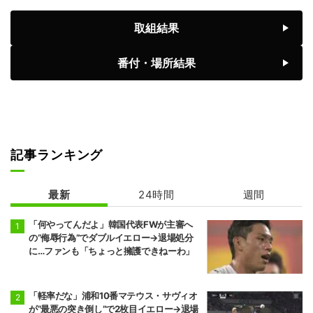
前頭1
前頭6
◯
寄り切り
●
取組結果
藤ノ川
藤青雲
8勝7敗
7勝8敗
番付・場所結果
前頭2
前頭1
◯
引っ掛け
●
美ノ海
隆の勝
7勝8敗
6勝9敗
前頭2
前頭3
◯
押し出し
●
豪ノ山
平戸海
7勝8敗
4勝11敗
記事ランキング
前頭9
前頭4
●
突き出し
◯
翔猿
一山本
最新
24時間
週間
5勝10敗
6勝9敗
「何やってんだよ」韓国代表FWが主審へ
前頭5
前頭12
●
突き出し
◯
の“侮辱行為”でダブルイエロー→退場処分
宇良
阿炎
に…ファンも「ちょっと擁護できねーわ」
5勝10敗
7勝8敗
前頭15
前頭5
●
押し出し
◯
阿武剋
欧勝馬
「軽率だな」浦和10番マテウス・サヴィオ
4勝11敗
7勝8敗
が“最悪の突き倒し”で2枚目イエロー→退場