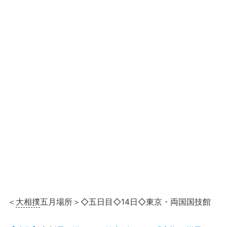
＜
大相撲
五月場所＞◇五日目◇14日◇東京・両国国技館