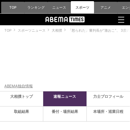
TOP
ランキング
ニュース
スポーツ
アニメ
エン
TOP
スポーツニュース
大相撲
「怒られた」審判長が“激おこ”、 3
ABEMA独自情報
大相撲トップ
速報ニュース
力士プロフィール
取組結果
番付・場所結果
本場所・巡業日程