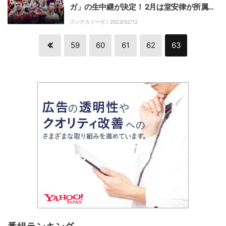
ガ」の生中継が決定！ 2月は堂安律が所属す
るフライブルクの試合が毎週無料で生中継
ブンデスリーガ｜
2023/02/12
59
60
61
62
63