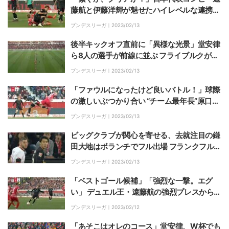
藤航と伊藤洋輝が魅せたハイレベルな連携プ
レー 解説・槙野智章氏が大絶賛
ブンデスリーガ｜
2023/02/13
後半キックオフ直前に「異様な光景」堂安律
ら8人の選手が前線に並ぶ フライブルクが仕
掛けた“超攻撃的フォーメーション”
ブンデスリーガ｜
2023/02/13
「ファウルになったけど良いバトル！」球際
の激しいぶつかり合い “チーム最年長”原口元
気、気迫のハードタックルにスタジアムも大
ブンデスリーガ｜
2023/02/13
興奮
ビッグクラブが関心を寄せる、去就注目の鎌
田大地はボランチでフル出場 フランクフル
ト、好調ケルンに3失点完敗で8試合ぶり黒
ブンデスリーガ｜
2023/02/13
星
「ベストゴール候補」「強烈な一撃。エグ
い」 デュエル王・遠藤航の強烈プレスからの
ボール奪取、FWフューリッヒの超スーパー
ブンデスリーガ｜
2023/02/12
ゴール！解説・槙野智章氏も大興奮
「あそこはオレのコース」堂安律、W杯でも