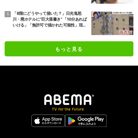
「8階にどうやって描いた？」日光鬼怒
川・廃ホテルに“巨大落書き” 「10分あれば
いける」「無許可で描かれた可能性」現役
アーティストらが見解
もっと見る