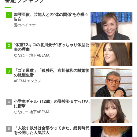
番組ランキング
加護亜依、芸能人との“体の関係”を赤裸々
告白
愛のハイエナ
“体重72キロの北川景子”ぽっちゃり体型公
表の理由
ななにー 地下ABEMA
「ゴミ屋敷」「孤独死」布川敏和の離婚後
の絶望生活
ABEMAエンタメ
小学生ギャル（12歳）の登校姿＆すっぴん
に衝撃
ななにー 地下ABEMA
「人殺す以外は全部やってきた」総長時代
を公開した人気芸人