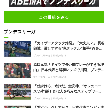
この番組をみる
ブンデスリーガ
「カイザーアタック炸裂」「大丈夫？」 長谷
部誠、激しすぎる“鬼タックル” 相手FWを看
板の向こう側まで吹き飛ばしてしまう
ブンデスリーガ｜
2023/02/13
原口元気「ドイツで長い間プレーができる理
由」 日本代表と浦和レッズで共闘、ブンデス
リーガでプレー経験もある槙野智章氏が分析
ブンデスリーガ｜
2023/02/13
「仕掛けろ、1対1だ」堂安律、“オレのコー
ス”が炸裂！ DF2人を巧みなステップワーク
でブチ抜き突破、左足でカットインシュート
ブンデスリーガ｜
2023/02/13
「繋ぐか、クリアか？」日本代表コンビ・遠