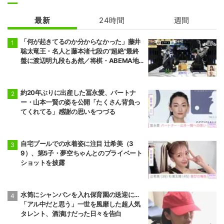
最新
24時間
週間
「何が起きてるのか分からなかった」藤井
聡太竜王・名人と藤本渚七段の“超絶”最終
盤に渡辺明九段もあ然／将棋・ABEMA地
域トーナメント2026
約20年ぶりに出産した冨永愛、パートナ
ー・山本一賢の姿を公開「たくさん背負っ
てくれてる」感謝の思いをつづる
自宅プールでの水着姿に注目 辻希美（3
9）、第5子・夢空ちゃんとのプライベート
ショットを披露
水筒にシャンパンを入れ保育園の送迎に…
「アル中だと思う」一世を風靡した超人気
タレント、酒漬けだった日々を告白