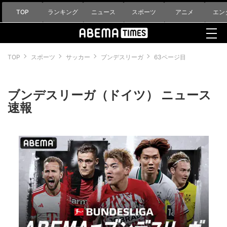
TOP
ランキング
ニュース
スポーツ
アニメ
エン
TOP
スポーツ
サッカー
ブンデスリーガ
63ページ目
ブンデスリーガ（ドイツ） ニュース
速報