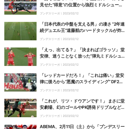
見せた“得意”の位置から強烈ミドルシュート
強靭なフィジカルからカットインで左足一閃
ブンデスリーガ｜
2023/02/12
「日本代表の中盤を支える男」の凄さ “2年連
続デュエル王”遠藤航のハードタックルが炸
裂！チームのピンチを未然に防ぐ
ブンデスリーガ｜
2023/02/12
「えっ、出てる？」「決まればゴラッソ」 堂
安律、迷うことなく放った“弾丸ミドルシュ
ート” 解説・槙野智章氏も称賛した幻のゴー
ブンデスリーガ｜
2023/02/12
ル
「レッドカードだろ！」「これは痛い」堂安
律に後ろから“悪魔のスライディング” DF2人
をかわす技ありトラップ→ドリブル後に食ら
ブンデスリーガ｜
2023/02/12
った危険すぎるファウル
「これが、リツ・ドウアンです！」 まさに堂
安劇場、幻のゴールやPK誘発ドリブルなど
大活躍 日本人4選手が躍動“バーデン・ヴュ
ブンデスリーガ｜
2023/02/12
ルテンベルク・ダービー”を制する
ABEMA、2月11日（土）から「ブンデスリー