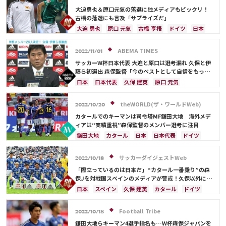
大迫勇也＆原口元気の落選に独メディアもビックリ！
古橋の落選にも言及「サプライズだ」
大迫 勇也
原口 元気
古橋 亨梧
ドイツ
日本
日本代表
カタール
鎌田大地
遠藤 航
吉田 麻也
浅野 拓磨
田中 碧
板倉 滉
堂安 律
ABEMA TIMES
2022/11/01
サッカーW杯日本代表 大迫と原口は選考漏れ 久保と伊
藤ら初選出 森保監督「今のベストとして自信をもっ
て」【26人全メンバー一覧】
日本
日本代表
久保 建英
原口 元気
大迫 勇也
ドイツ
フランス
スペイン
イングランド
カタール
ベルギー
川島 永嗣
theWORLD(ザ・ワールドWeb)
2022/10/20
ポルトガル
ブラジル
カナダ
オーストラリア
カタールでのキーマンは司令塔MF鎌田大地 海外メデ
コスタリカ
権田 修一
シュミット・ダニエル
ィアは“実績重視”森保監督のメンバー選考に注目
谷 晃生
長友 佑都
吉田 麻也
谷口 彰悟
鎌田大地
カタール
日本
日本代表
ドイツ
山根 視来
中山 雄太
柴崎 岳
伊東 純也
スペイン
コスタリカ
ベルギー
エクアドル
浅野 拓磨
南野 拓実
守田 英正
三笘 薫
カナダ
アメリカ
三笘 薫
サッカーダイジェストWeb
2022/10/18
上田 綺世
田中 碧
鎌田大地
酒井 宏樹
「際立っているのは日本だ」“カタール一番乗り”の森
板倉 滉
堂安 律
前田 大然
冨安 健洋
遠藤 航
保Jを対戦国スペインのメディアが警戒！久保以外に名
前を挙げた５人は？「死の組を生み出そうと…」
日本
スペイン
久保 建英
カタール
ドイツ
アメリカ
コスタリカ
日本代表
伊東 純也
南野 拓実
鎌田大地
堂安 律
冨安 健洋
Football Tribe
2022/10/18
鎌田大地らキーマン4選手指名も…W杯森保ジャパンを