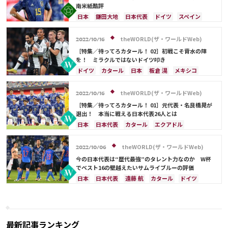
南米紙酷評
日本
鎌田大地
日本代表
ドイツ
スペイン
ブラジル
エクアドル
コスタリカ
カタール
アルゼンチン
カナダ
ガーナ
アメリカ
theWORLD(ザ・ワールドWeb)
2022/10/16
南野 拓実
久保 建英
冨安 健洋
［特集／待ってろカタール！ 02］初戦こそ背水の陣
を！ ミラクルではないドイツ叩き
ドイツ
カタール
日本
板倉 滉
メキシコ
吉田 麻也
中山 雄太
鎌田大地
ニャブリ
酒井 宏樹
冨安 健洋
遠藤 航
アメリカ
theWORLD(ザ・ワールドWeb)
2022/10/16
シュミット・ダニエル
伊東 純也
三笘 薫
［特集／待ってろカタール！ 01］元代表・名良橋晃が
トーマス・ミュラー
古橋 亨梧
前田 大然
選出！ 本当に戦える日本代表26人とは
スペイン
フランス
イングランド
ガーナ
日本
日本代表
カタール
エクアドル
コスタリカ
日本代表
権田 修一
谷 晃生
アメリカ
大迫 勇也
守田 英正
久保 建英
長友 佑都
谷口 彰悟
原口 元気
守田 英正
遠藤 航
ドイツ
上田 綺世
鎌田大地
theWORLD(ザ・ワールドWeb)
2022/10/06
上田 綺世
久保 建英
ラファエル・バラン
冨安 健洋
川島 永嗣
三笘 薫
植田 直通
今の日本代表は“歴代最強”のタレント力なのか W杯
堂安 律
大迫 勇也
原口 元気
ラファエル・バラン
古橋 亨梧
でベスト16の壁越えたいサムライブルーの評価
堂安 律
権田 修一
シュミット・ダニエル
日本
日本代表
遠藤 航
カタール
ドイツ
谷 晃生
長友 佑都
吉田 麻也
柴崎 岳
スペイン
ラファエル・バラン
ベルギー
伊東 純也
田中 碧
酒井 宏樹
板倉 滉
南野 拓実
守田 英正
久保 建英
鎌田大地
前田 大然
フランス
谷口 彰悟
山根 視来
板倉 滉
堂安 律
冨安 健洋
中山 雄太
南野 拓実
旗手 怜央
スペイン
最新記事ランキング