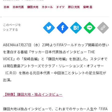
Ranking
日本
日本代表
鎌田大地
カタール
ドイツ
原口 元気
柴崎 岳
大会について
About
視聴方法
ABEMAは7月27日（水）23時よりFIFAワールドカップ開幕前の想い
を激白する番組『サッカー日本代表独占インタビュー THE
iOS Apps
VOICE』の「柴崎岳編」と「鎌田大地編」を放送した。スタジオで
は現在鹿島アントラーズでクラブ・リレーションズ・オフィサー
Android
（C.R.O）を務める元日本代表・中田浩二とタレントの足立梨花が
出演。
Web
ABEMAの視聴について
【映像】鎌田大地・独占インタビュー
TV
鎌田大地は独占インタビューで、これまでのサッカー人生や「FIFA