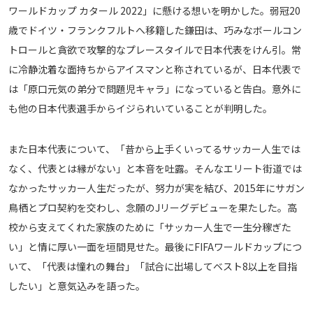
ワールドカップ カタール 2022」に懸ける想いを明かした。弱冠20
メディアアライアンス
歳でドイツ・フランクフルトへ移籍した鎌田は、巧みなボールコン
トロールと貪欲で攻撃的なプレースタイルで日本代表をけん引。常
に冷静沈着な面持ちからアイスマンと称されているが、日本代表で
は「原口元気の弟分で問題児キャラ」になっていると告白。意外に
も他の日本代表選手からイジられいていることが判明した。
また日本代表について、「昔から上手くいってるサッカー人生では
なく、代表とは縁がない」と本音を吐露。そんなエリート街道では
なかったサッカー人生だったが、努力が実を結び、2015年にサガン
鳥栖とプロ契約を交わし、念願のJリーグデビューを果たした。高
校から支えてくれた家族のために「サッカー人生で一生分稼ぎた
い」と情に厚い一面を垣間見せた。最後にFIFAワールドカップにつ
いて、「代表は憧れの舞台」「試合に出場してベスト8以上を目指
したい」と意気込みを語った。