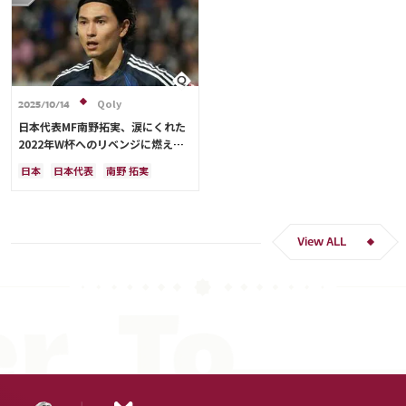
Qoly
2025/10/14
日本代表MF南野拓実、涙にくれた
2022年W杯へのリベンジに燃える
「絶対にリベンジしたい」「サッカ
日本
日本代表
南野 拓実
ー人生をかけた戦い」
クロアチア
長友 佑都
ドイツ
スペイン
川島 永嗣
谷 晃生
吉田 麻也
谷口 彰悟
伊東 純也
View ALL