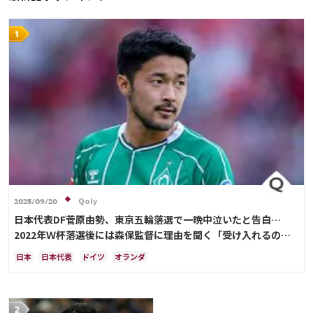
ベルギー
ポルトガル
ブラジル
ガーナ
オーストラリア
コスタリカ
Qoly
2025/09/20
日本代表DF菅原由勢、東京五輪落選で一晩中泣いたと告白…
2022年Ｗ杯落選後には森保監督に理由を聞く「受け入れるのは
難しかった」
日本
日本代表
ドイツ
オランダ