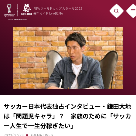
FIFA ワールドカップ カタール 2022
完全ガイド
by ABEMA
ニュース
News
出場国
Teams
日本代表
Team Japan
日程・結果
サッカー日本代表独占インタビュー・鎌田大地
は「問題児キャラ」？ 家族のために「サッカ
Schedule
ー人生で一生分稼ぎたい」
ランキング
2022/07/29
ABEMA TIMES