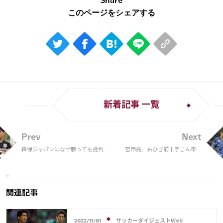
Share
新着記事 一覧
Prev
Next
森保ジャパンはなぜ勝っても批判さ
宮市亮、右ひざ前十字じん帯断
れるか。日本代表監督に求められる
裂。サッカー日本代表の日韓戦
資質
で負傷交代、同箇所の断裂は何
度目？
関連記事
サッカーダイジェストWeb
2022/11/01