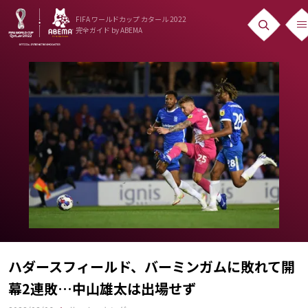
FIFA ワールドカップ カタール 2022
完全ガイド
by ABEMA
ニュース
News
出場国
Teams
日本代表
Team Japan
日程・結果
Schedule
ハダースフィールド、バーミンガムに敗れて開
幕2連敗…中山雄太は出場せず
ランキング