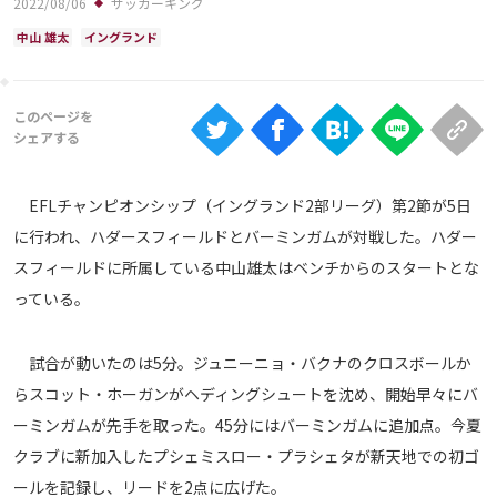
2022/08/06
サッカーキング
Ranking
中山 雄太
イングランド
大会について
About
視聴方法
EFLチャンピオンシップ（イングランド2部リーグ）第2節が5日
に行われ、ハダースフィールドとバーミンガムが対戦した。ハダー
iOS Apps
スフィールドに所属している中山雄太はベンチからのスタートとな
っている。
Android
試合が動いたのは5分。ジュニーニョ・バクナのクロスボールか
Web
ABEMAの視聴について
らスコット・ホーガンがヘディングシュートを沈め、開始早々にバ
ーミンガムが先手を取った。45分にはバーミンガムに追加点。今夏
TV
クラブに新加入したプシェミスロー・プラシェタが新天地での初ゴ
ールを記録し、リードを2点に広げた。