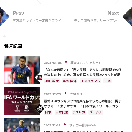
Prev
Next
三笘薫がレギュラー定着？ブライト
モナコ南野拓実、リーグアン開
ン監督「時間は必要だが…」
幕戦欠場へ。CL予選低評価で暗
雲
関連記事
超WORLDサッカー!
2023/01/05
「なんか可愛い」「良い笑顔」アキレス腱断裂でW杯
を逃した中山雄太、冨安健洋との笑顔2ショットが反響
「楽しい時間を過ごすことができました」
中山 雄太
冨安 健洋
イングランド
日本
日本代表
完全ガイド
2022/12/23
最新FIFAランキング情報&推移や決め方の解説｜男子
サッカー・女子サッカー・日本代表・ワールドカップ
出場国を網羅
日本
日本代表
アメリカ
ブラジル
オーストラリア
イラン
フランス
韓国
ドイツ
ベルギー
クロアチア
スイス
サッカー批評Web
2022/12/19
イングランド
アルゼンチン
ガーナ