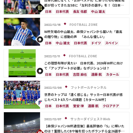
日本代表になくて「世界ベスト8」にあったもの――長友佑
デンマーク
セルビア
スペイン
オランダ
都が担ってきた左SBに「左利きの選手」を！《日本代
表現地ルポ》
ポーランド
ポルトガル
エクアドル
日本
日本代表
長友 佑都
中山 雄太
ウルグアイ
カナダ
メキシコ
セネガル
フランス
ブラジル
旗手 怜央
ネイマール
カメルーン
モロッコ
ウェールズ
コスタリカ
ビニシウス・ジュニオー
クロアチア
FOOTBALL ZONE
2022/12/15
カタール
サウジアラビア
中山 雄太
イングランド
オランダ
ポルトガル
W杯欠場の中山雄太、森保ジャパンから届いた「最高
アルゼンチン
モロッコ
佐々木 翔
の贈り物」に感動の声 「みんな優しい」
アクラフ・ハキミ
日本
中山 雄太
日本代表
ドイツ
スペイン
クロアチア
イングランド
長友 佑都
町野 修斗
FOOTBALL ZONE
2022/12/11
この理想布陣が見たい 日本代表、2026年W杯に向け
て「アップデートが必要」なポジションは？
日本
日本代表
吉田 麻也
遠藤 航
カタール
ドイツ
スペイン
シュミット・ダニエル
長友 佑都
酒井 宏樹
クロアチア
イングランド
フットボールチャンネル
2022/12/08
カナダ
メキシコ
アメリカ
川島 永嗣
世界のトップは「遠く感じる」サッカー日本代表が感
コスタリカ
権田 修一
佐々木 翔
山根 視来
じたベスト8入りへの課題【カタールW杯】
中山 雄太
伊東 純也
守田 英正
三笘 薫
日本
日本代表
堂安 律
遠藤 航
クロアチア
上田 綺世
田中 碧
久保 建英
鎌田 大地
板倉 滉
冨安 健洋
三笘 薫
鎌田 大地
板倉 滉
堂安 律
前田 大然
冨安 健洋
町野 修斗
カタール
谷 晃生
吉田 麻也
サッカーダイジェストWeb
2022/12/07
伊藤 洋輝
町野 修斗
谷口 彰悟
久保 建英
酒井 宏樹
ドイツ
【森保ジャパンW杯通信簿】最高評価の「S」に輝いた
スペイン
フランス
イングランド
オランダ
のは？奮闘したCBや軸を担ったボランチら全26選手を