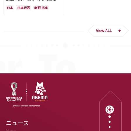
「絶対にリベンジしたい」「サッカ
日本
日本代表
南野 拓実
ー人生をかけた戦い」
クロアチア
長友 佑都
ドイツ
スペイン
川島 永嗣
谷 晃生
吉田 麻也
谷口 彰悟
伊東 純也
View ALL
ニュース