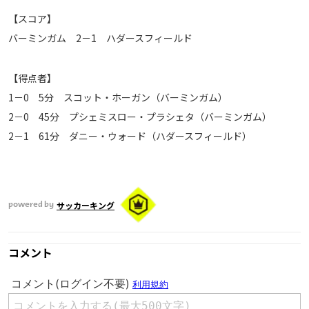
【スコア】
運営会社
バーミンガム 2－1 ハダースフィールド
ご利用にあたって
プライバシーポリシー
【得点者】
お問い合わせ
1－0 5分 スコット・ホーガン（バーミンガム）
2－0 45分 プシェミスロー・プラシェタ（バーミンガム）
Share
2－1 61分 ダニー・ウォード（ハダースフィールド）
© AbemaTV. Inc. All Rights Reserved.
サッカーキング
powered by
コメント