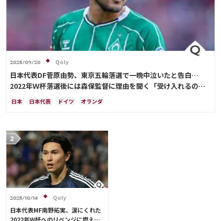
Qoly
2025/09/20
日本代表DF菅原由勢、東京五輪落選で一晩中泣いたと告白…
2022年Ｗ杯落選後には森保監督に理由を聞く「受け入れるのは
難しかった」
日本
日本代表
ドイツ
オランダ
Qoly
2025/10/14
日本代表MF南野拓実、涙にくれた
2022年W杯へのリベンジに燃える