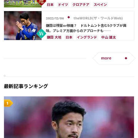
査定
ブラジル
アルゼンチン
佐々木 翔
山根 視来
日本
ドイツ
クロアチア
スペイン
中山 雄太
浅野 拓磨
南野 拓実
林 大地
コスタリカ
フランス
権田 修一
吉田 麻也
旗手 怜央
ルカ・モドリッチ
三笘 薫
ベルギー
イングランド
川島 永嗣
theWORLD(ザ・ワールドWeb)
2022/12/06
シュミット・ダニエル
谷 晃生
長友 佑都
鎌田は残留or移籍？ ドルトムント含む5クラブが興
守田 英正
田中 碧
堂安 律
前田 大然
味。プレミア方面からのアプローチも……
ポルトガル
日本代表
谷口 彰悟
山根 視来
鎌田 大地
日本
イングランド
中山 雄太
中山 雄太
柴崎 岳
伊東 純也
浅野 拓磨
三笘 薫
冨安 健洋
南野 拓実
上田 綺世
久保 建英
鎌田 大地
マヌエル・ノイアー
酒井 宏樹
板倉 滉
more
冨安 健洋
遠藤 航
相馬 勇紀
伊藤 洋輝
町野 修斗
最新記事ランキング