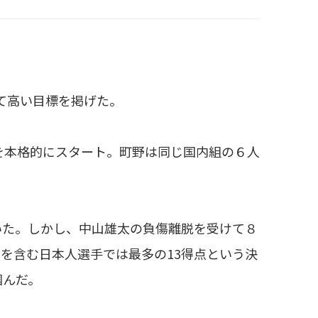
て高い目標を掲げた。
を本格的にスタート。町野は同じ国内組の６人
いた。しかし、中山雄太の負傷離脱を受けて８
を含む日本人選手では最多の13得点という決
掴んだ。