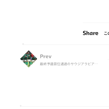
Share
Prev
最終予選首位通過のサウジアラビア代
表、カタールワールドカップに臨む
26名を発表