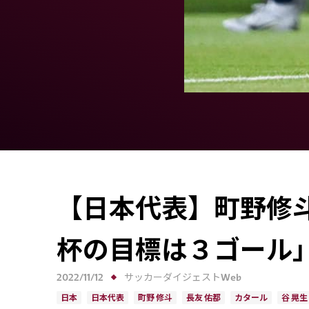
【日本代表】町野修
杯の目標は３ゴール
2022/11/12
サッカーダイジェストWeb
日本
日本代表
町野 修斗
長友 佑都
カタール
谷 晃生