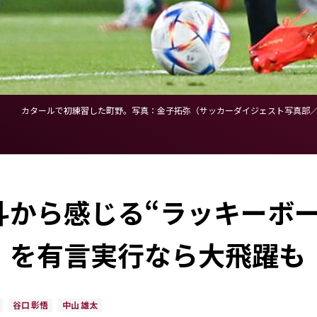
カタールで初練習した町野。写真：金子拓弥（サッカーダイジェスト写真部／J
斗から感じる“ラッキーボー
」を有言実行なら大飛躍も
谷口 彰悟
中山 雄太