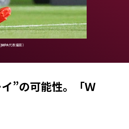
MPA代表撮影）
イ”の可能性。「Ｗ