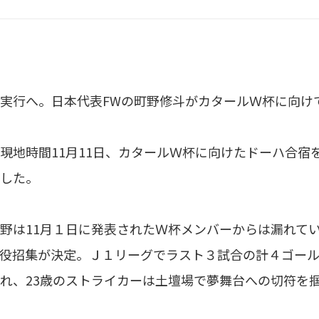
実行へ。日本代表FWの町野修斗がカタールＷ杯に向け
地時間11月11日、カタールＷ杯に向けたドーハ合宿
した。
野は11月１日に発表されたＷ杯メンバーからは漏れて
役招集が決定。Ｊ１リーグでラスト３試合の計４ゴール
れ、23歳のストライカーは土壇場で夢舞台への切符を