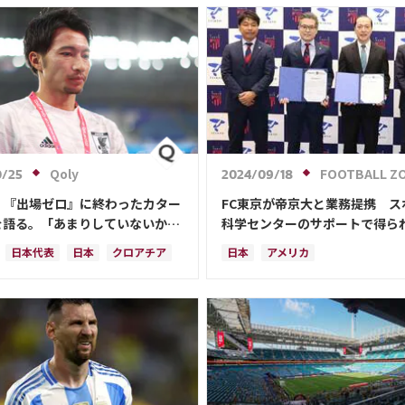
アラビア
ポーランド
メキシコ
アルゼンチン
日本
リオネル・
トラリア
カタール
イラン
デンマーク
ト・レバンドフスキ
ブラジル
エクアドル
メキシコ
セネガル
ル
プレーオフ
アメリカ
アメリカ
オーストラリア
日本
ン・ムバッペ
ロベルト・レバンドフスキ
ドイ
ティアン・エリクセン
イラン
スペイン
ベルギー
プレーオフ
イングランド
日本代表
ブラジル
カナダ
韓国
コス
Qoly
FOOTBALL Z
0/25
2024/09/18
・ベンゼマ
ポール・ポグバ
吉田 麻也
ガレス・ベイル
、『出場ゼロ』に終わったカター
FC東京が帝京大と業務提携 ス
ロ・カンテ
キリアン・ムバッペ
を語る。「あまりしていないから
科学センターのサポートで得ら
かな」
のメリットは？
クリスティアン・エリクセン
日本代表
日本
クロアチア
日本
アメリカ
サディオ・マネ
ポール・ポグバ
スペイン
エンゴロ・カンテ
ハリー・ケイ
マタイス・デ・リフト
ラファエル・バラン