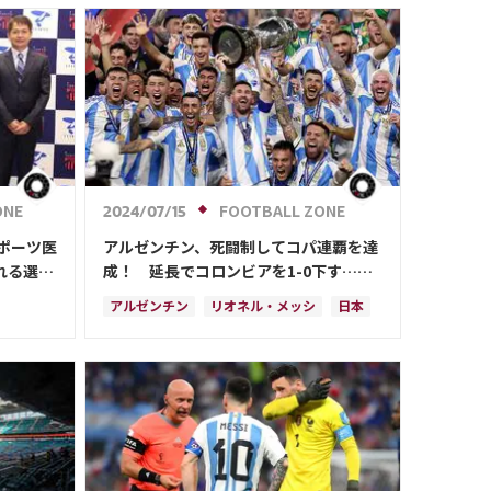
メッシ
サディオ・マネ
カタール
フランス
クロアチア
スイス
オランダ
ポルトガル
オーストラリア
代表
ポーランド
プレーオフ
エクアドル
ツ
カメルーン
日本
コスタリカ
タリカ
ONE
FOOTBALL ZONE
2024/07/15
ポーツ医
アルゼンチン、死闘制してコパ連覇を達
れる選手
成！ 延長でコロンビアを1-0下す…歴
代最多更新の16回目Ｖ
アルゼンチン
リオネル・メッシ
日本
アメリカ
アンヘル・ディ・マリア
ン
ウルグアイ