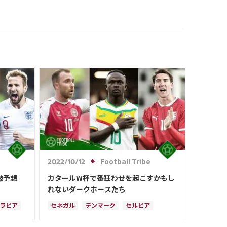
Football Tribe
2022/10/12
破予想
カタールW杯で番狂わせを起こすかもし
れないダークホースたち
ラビア
セネガル
デンマーク
セルビア
ンド
クリスティアン・エリクセン
ブラジル