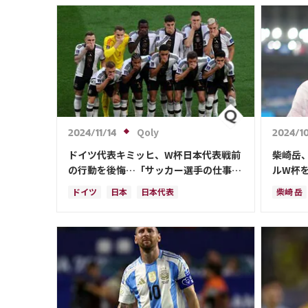
スペイン
日本
ドイツ
ベルギー
サウジ
スイス
オーストラリア
日本代表
オース
ロベル
カター
キリア
クリス
ドイツ
Qoly
2024/11/14
2024/1
カリム
ドイツ代表キミッヒ、W杯日本代表戦前
柴崎岳
エンゴ
の行動を後悔…「サッカー選手の仕事は
ルW杯
政治的な意見を表明することではない」
しよう
ドイツ
日本
日本代表
柴崎 岳
サウジアラビア
ドイツ