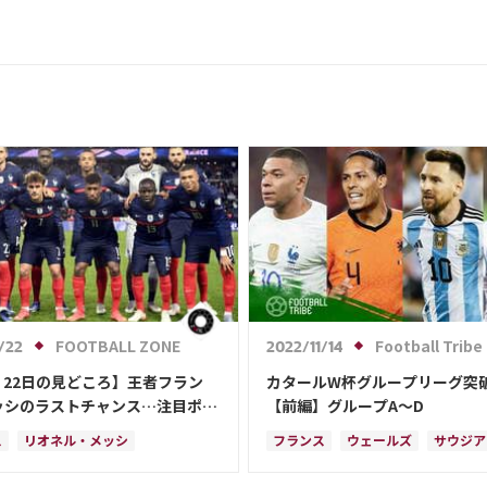
FOOTBALL ZONE
Football Tribe
/22
2022/11/14
｜22日の見どころ】王者フラン
カタールW杯グループリーグ突
ッシのラストチャンス…注目ポイ
【前編】グループA～D
目白押し
ス
リオネル・メッシ
フランス
ウェールズ
サウジア
ンチン
デンマーク
日本
イングランド
オランダ
ポーラ