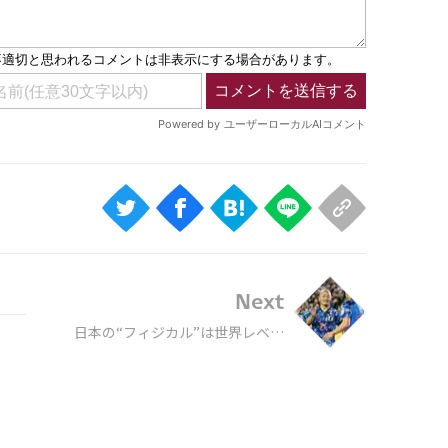
Next
日本の“フィジカル”は世界レベル
に追いついたのか 4年で急速に進
化した高さ、強さ、スピードでド
イツ崩しへ