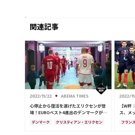
関連記事
ABEMA TIMES
2022/11/22
2022/11
心停止から復活を遂げたエリクセンが登
【W杯
場！EUROベスト4進出のデンマークが
ス、メ
アップセット狙うチュニジアと対戦
ントが
デンマーク
クリスティアン・エリクセン
フラン
カタール
フランス
イングランド
アルゼ