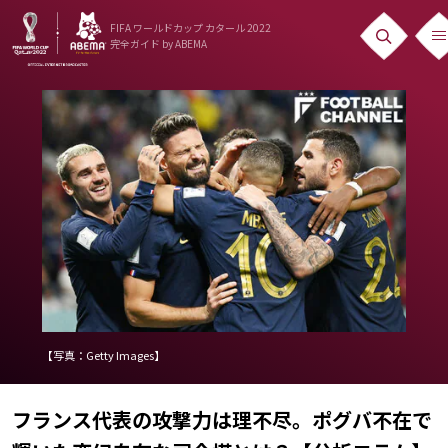
FIFA ワールドカップ カタール 2022
完全ガイド
by ABEMA
ニュース
News
出場国
Teams
日本代表
Team Japan
日程・結果
【写真：Getty Images】
Schedule
フランス代表の攻撃力は理不尽。ポグバ不在で
ランキング