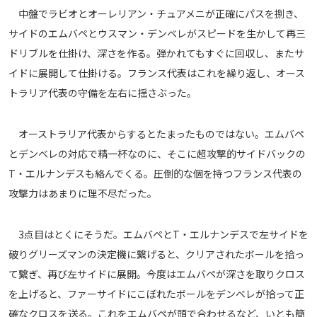
中盤でラビオとオーレリアン・チュアメニが正確にパスを捌き、
サイドのエムバペとウスマン・デンベレがスピードを生かして再三
ドリブルを仕掛け、深さを作る。弾かれてもすぐに回収し、またサ
イドに展開して仕掛ける。フランス代表はこれを繰り返し、オース
トラリア代表の守備を左右に揺さぶった。
オーストラリア代表からするとたまったものではない。エムバペ
とデンベレの対応で精一杯なのに、そこに超攻撃的サイドバックの
T・エルナンデスも絡んでくる。圧倒的な個を持つフランス代表の
攻撃力はあまりに理不尽だった。
3点目はとくにそうだ。エムバペとT・エルナンデスで左サイドを
破りグリーズマンの決定機に繋げると、クリアされたボールを拾っ
て繋ぎ、再び左サイドに展開。今度はエムバペが深さを取りクロス
を上げると、ファーサイドにこぼれたボールをデンベレが拾って正
確なクロスを送る。これをエムバペが頭で合わせるなど、いとも簡