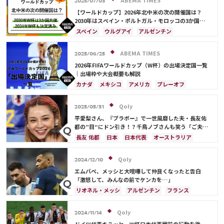
ABEMA TIMES
2025/07/03
オーストラリア
サウジアラビア
デンマーク
【ワールドカップ】2026年北中米の次の開催国は？
スペイン
メキシコ
スイス
ポルトガル
2030年はスペイン・ポルトガル・モロッコの3か国共
催！ ウルグアイ・アルゼンチン・パラグアイでも限定
イラン
セルビア
モロッコ
韓国
コスタリカ
スペイン
ウルグアイ
アルゼンチン
開催
日本代表
原口 元気
浅野 拓磨
ロメル・ルカク
ポルトガル
モロッコ
ブラジル
ドイツ
サディオ・マネ
ケビン・デ・ブライネ
サウジアラビア
メキシコ
アメリカ
フランス
ABEMA TIMES
2025/06/25
アントワーヌ・グリーズマン
ハリー・ケイン
イングランド
日本
カナダ
韓国
セルビア
2026年FIFAワールドカップ（W杯）の出場決定国一覧
オランダ
プレーオフ
アメリカ
スイス
オーストラリア
カタール
ウェールズ
｜出場枠や大会概要も解説
ルカ・モドリッチ
リオネル・メッシ
カナダ
メキシコ
アメリカ
プレーオフ
ポール・ポグバ
大迫 勇也
イラン
韓国
日本
ブラジル
アルゼンチン
エクアドル
オーストラリア
日本代表
Qoly
2025/05/31
平愛梨さん、『ブラボー』で一世風靡した夫・長友佑
都の”目“にドン引き！？千鳥ノブさんも笑う「ご夫人
から見ても…」
長友 佑都
日本
日本代表
オーストラリア
サディオ・マネ
Qoly
2024/12/10
エムバペ、メッシと大喧嘩して仲良くなったと告白
「激怒して、みんなの前でケンカを…」
リオネル・メッシ
アルゼンチン
フランス
Qoly
2024/11/14