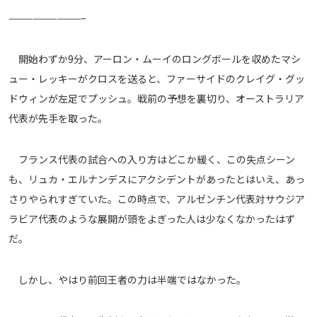
メディアアライアンス
—————————–
開始わずか9分、アーロン・ムーイのロングボールを収めたマシ
ュー・レッキーがクロスを送ると、ファーサイドのクレイグ・グッ
ドウィンが左足でプッシュ。戦前の予想を裏切り、オーストラリア
代表が先手を取った。
フランス代表の試合への入り方はどこか緩く、この失点シーン
も、リュカ・エルナンデスにアクシデントがあったとはいえ、あっ
さりやられすぎていた。この時点で、アルゼンチン代表対サウジア
ラビア代表のような展開が頭をよぎった人は少なくなかったはず
だ。
しかし、やはり前回王者の力は半端ではなかった。