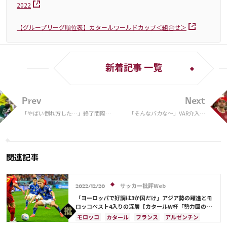
2022
【グループリーグ順位表】カタールワールドカップ＜組合せ＞
新着記事 一覧
Prev
Next
「やばい倒れ方した…」終了間際の
「そんなバカな〜」VAR介入も
攻防から味方同士の交錯でKO… 担
ノーペナルティに頭を抱えるデ
架で運ばれるサウジ選手にスタンド
ンマークサポーター「故意でな
騒然
くてもハンドじゃないの？？」
と視聴者も困惑
関連記事
サッカー批評Web
2022/12/20
「ヨーロッパで好調は3か国だけ」アジア勢の躍進とモ
ロッコベスト4入りの深層【カタールW杯「勢力図の異
変」の理由】(2)
モロッコ
カタール
フランス
アルゼンチン