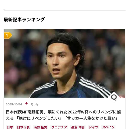
最新記事ランキング
Qoly
2025/10/14
日本代表MF南野拓実、涙にくれた2022年W杯へのリベンジに燃
える 「絶対にリベンジしたい」「サッカー人生をかけた戦い」
日本
日本代表
南野 拓実
クロアチア
長友 佑都
ドイツ
スペイン