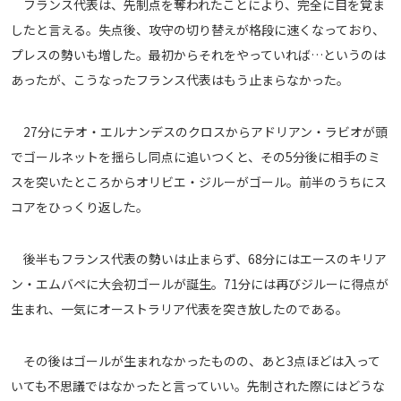
フランス代表は、先制点を奪われたことにより、完全に目を覚ま
運営会社
したと言える。失点後、攻守の切り替えが格段に速くなっており、
ご利用にあたって
プレスの勢いも増した。最初からそれをやっていれば…というのは
あったが、こうなったフランス代表はもう止まらなかった。
プライバシーポリシー
お問い合わせ
27分にテオ・エルナンデスのクロスからアドリアン・ラビオが頭
でゴールネットを揺らし同点に追いつくと、その5分後に相手のミ
Share
スを突いたところからオリビエ・ジルーがゴール。前半のうちにス
© AbemaTV. Inc. All Rights Reserved.
コアをひっくり返した。
後半もフランス代表の勢いは止まらず、68分にはエースのキリア
ン・エムバペに大会初ゴールが誕生。71分には再びジルーに得点が
生まれ、一気にオーストラリア代表を突き放したのである。
その後はゴールが生まれなかったものの、あと3点ほどは入って
いても不思議ではなかったと言っていい。先制された際にはどうな