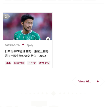
川島 永嗣
谷 晃生
吉田 麻也
谷口 彰悟
伊東 純也
Qoly
2025/09/20
日本代表DF菅原由勢、東京五輪落
選で一晩中泣いたと告白…2022年
Ｗ杯落選後には森保監督に理由を聞
日本
日本代表
ドイツ
オランダ
く「受け入れるのは難しかった」
View ALL