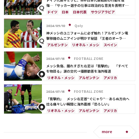
ドイツ代表キミッヒ、W杯日本代表戦前の行動を後
悔…「サッカー選手の仕事は政治的な意見を表明する
ことではない」
ドイツ
日本
日本代表
サウジアラビア
Qoly
2024/09/10
神メッシのユニフォームに必ず触れ！アルゼンチン電
撃移籍のムニアインが明かす秘話 「王者のオーラ
を…」
アルゼンチン
リオネル・メッシ
スペイン
FOOTBALL ZONE
2024/07/15
メッシ負傷、腫れすぎた右足は「衝撃的」 「すべて
を物語る」涙の交代→優勝歓喜を海外報道
リオネル・メッシ
アルゼンチン
アメリカ
FOOTBALL ZONE
2024/07/15
「衝撃的」 メッシ右足首“ぐにゃり”…あらぬ方向へ
捻る痛々しい瞬間に海外震撼「恐ろしい」
リオネル・メッシ
アルゼンチン
アメリカ
エクアドル
more