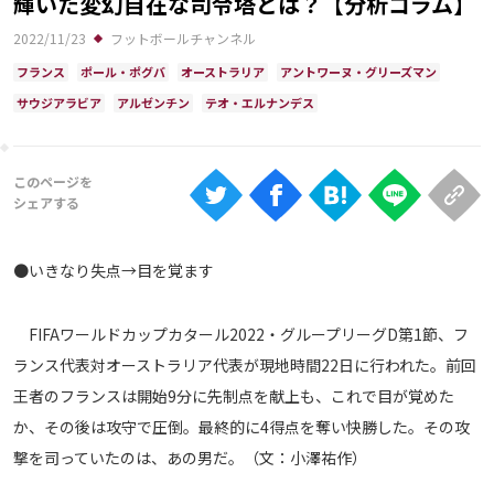
輝いた変幻自在な司令塔とは？【分析コラム】
Ranking
2022/11/23
フットボールチャンネル
大会について
フランス
ポール・ポグバ
オーストラリア
アントワーヌ・グリーズマン
About
サウジアラビア
アルゼンチン
テオ・エルナンデス
視聴方法
iOS Apps
●いきなり失点→目を覚ます
Android
FIFAワールドカップカタール2022・グループリーグD第1節、フ
Web
ランス代表対オーストラリア代表が現地時間22日に行われた。前回
ABEMAの視聴について
王者のフランスは開始9分に先制点を献上も、これで目が覚めた
TV
か、その後は攻守で圧倒。最終的に4得点を奪い快勝した。その攻
撃を司っていたのは、あの男だ。（文：小澤祐作）