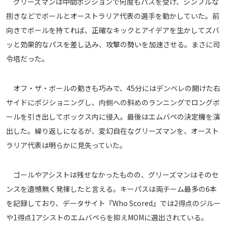
グリーズマンは中間ポジションで何度もパスを受け、シンプルな
捌きなどでボールとオーストラリア代表の選手を動かしていた。前
向きでボールを持てれば、正確なキックとアイデアを生かしてズバ
ッと効果的なパスを差し込み、攻撃の勢いを加速させる。まさに司
令塔だった。
オフ・ザ・ボールの動きも巧みで、45分にはデンベレの開けた右
サイドにポジショニングし、内側への斜めのランニングでロングボ
ールを引き出してボックス内に侵入。最後はエムバペの決定機を演
出した。繰り返しになるが、変幻自在なグリーズマンを、オースト
ラリア代表は明らかに見失っていた。
ゴールやアシストは残せなかったものの、グリーズマンはそのセ
ンスを遺憾無く発揮したと言える。キーパスは両チーム最多の6本
を記録しており、データサイト『Who Scored』では2得点のジルー
や1得点1アシストのエムバペらを抑えMOMに選出されている。