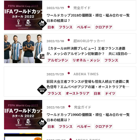
日本
イラン
イングランド
アメリカ
オーストラリア
日本代表
サウジアラビア
完全ガイド
2022/12/19
ドイツ
スペイン
ブラジル
ワールドカップ2018の優勝国・順位・組み合わせ一覧
キリアン・ムバッペ
デンマーク
クロアチア
日本の結果は？
ポルトガル
セネガル
韓国
リオネル・メッシ
日本
フランス
ベルギー
クロアチア
カリム・ベンゼマ
ポール・ポグバ
イングランド
セネガル
ブラジル
ポーランド
アントワーヌ・グリーズマン
ハリー・ケイン
アルゼンチン
ドイツ
ウルグアイ
超WORLDサッカー!
2022/12/18
フィル・フォーデン
オーストラリア
サウジアラビア
デンマーク
【カタールW杯決勝プレビュー】王者フランス連覇
スペイン
メキシコ
スイス
ポルトガル
か、メッシのアルゼンチン初制覇か？ 共に3度目の戴
冠狙う本命同士の対戦
イラン
セルビア
モロッコ
韓国
コスタリカ
アルゼンチン
リオネル・メッシ
フランス
日本代表
原口 元気
浅野 拓磨
ロメル・ルカク
キリアン・ムバッペ
クロアチア
ポーランド
サディオ・マネ
ケビン・デ・ブライネ
メキシコ
カリム・ベンゼマ
ABEMA TIMES
2022/11/23
アントワーヌ・グリーズマン
ハリー・ケイン
アントワーヌ・グリーズマン
サウジアラビア
前回大会王者フランスが登場も怪我人続出で連覇に黄
オランダ
プレーオフ
アメリカ
オーストラリア
アンヘル・ディ・マリア
ドイツ
色信号？エムバペがアジアの雄・オーストラリアを相
手に不安を一蹴できるか
ルカ・モドリッチ
リオネル・メッシ
デンマーク
イングランド
オランダ
ブラジル
フランス
オーストラリア
日本
ドイツ
ポール・ポグバ
大迫 勇也
モロッコ
アメリカ
日本
ポール・ポグバ
イングランド
カタール
スペイン
エンゴロ・カンテ
テオ・エルナンデス
アントワーヌ・グリーズマン
サウジアラビア
完全ガイド
2022/10/25
ラファエル・バラン
デンマーク
カリム・ベンゼマ
ポール・ポグバ
ワールドカップ1990の優勝国・順位・組み合わせ一覧
エンゴロ・カンテ
日本の結果は？
日本
フランス
ベルギー
クロアチア
イングランド
セネガル
ブラジル
ポーランド
アルゼンチン
ドイツ
ウルグアイ