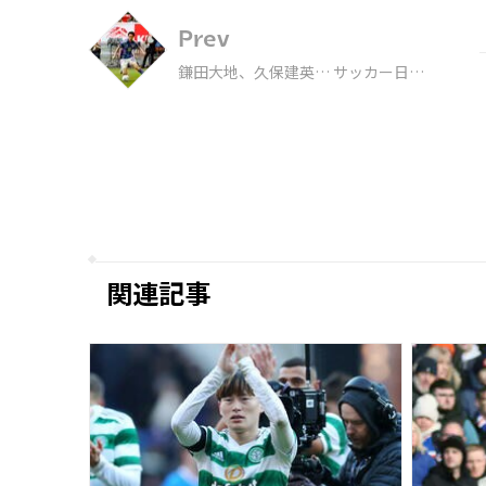
Prev
鎌田大地、久保建英… サッカー日本
代表、21ゴール目をとるのは誰だ？
過去の全20ゴールを振り返りつつ予
想
関連記事