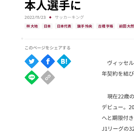
本人選手に
2022/11/23
サッカーキング
林 大地
日本
日本代表
旗手 怜央
古橋 亨梧
前田 大然
ヴィッセル神
年契約を結び
現在22歳の
デビュー。2
へと期限付き
J1リーグの