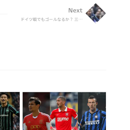
Next
ドイツ戦でもゴールなるか？ 三笘
薫、田中碧、伊東純也…サッカー
日本代表、W杯を決めた「神ゴー
ル」