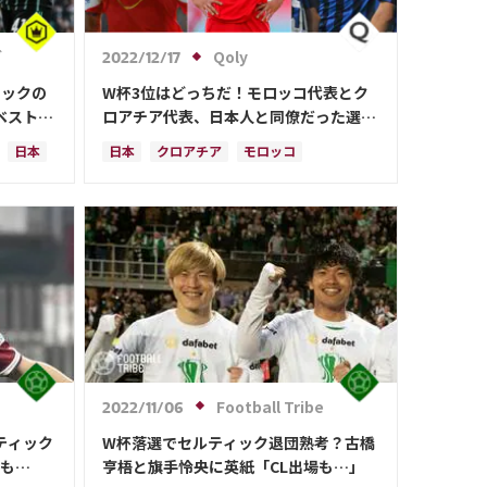
グ
Qoly
2022/12/17
ィックの
W杯3位はどっちだ！モロッコ代表とク
スト11
ロアチア代表、日本人と同僚だった選手
たち
日本
日本
クロアチア
モロッコ
長友 佑都
吉田 麻也
久保 建英
谷 晃生
ベルギー
イングランド
伊東 純也
南野 拓実
ルカ・モドリッチ
鎌田 大地
アクラフ・ハキミ
ドイツ
スペイン
韓国
日本代表
林 大地
旗手 怜央
古橋 亨梧
堂安 律
前田 大然
遠藤 航
伊藤 洋輝
Football Tribe
2022/11/06
ティック
W杯落選でセルティック退団熟考？古橋
噂も…
亨梧と旗手怜央に英紙「CL出場も…」