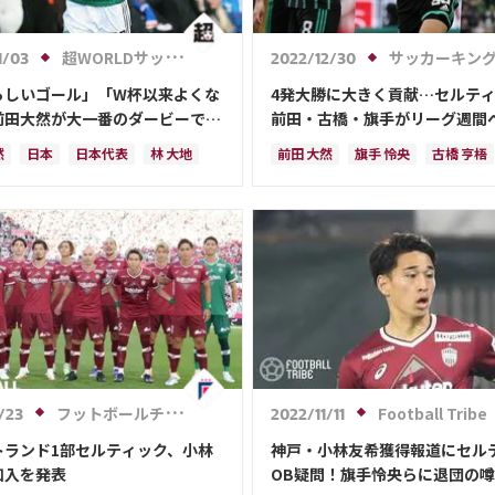
超WORLDサッカー!
サッカーキン
1/03
2022/12/30
らしいゴール」「W杯以来よくな
4発大勝に大きく貢献…セルテ
前田大然が大一番のダービーで見
前田・古橋・旗手がリーグ週間ベ
制ゴール！「今絶好調だ」
に選出！
然
日本
日本代表
林 大地
前田 大然
旗手 怜央
古橋 亨梧
央
古橋 亨梧
日本代表
林 大地
フットボールチャンネル
Football Tribe
/23
2022/11/11
トランド1部セルティック、小林
神戸・小林友希獲得報道にセル
加入を発表
OB疑問！旗手怜央らに退団の