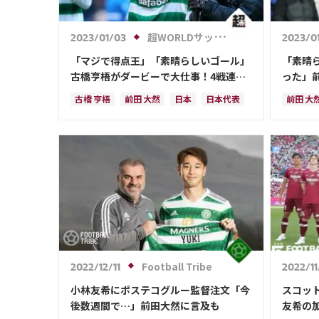
超WORLDサッカー!
2023/01/03
2023/0
「マジで得点王」「素晴らしいゴール」
「素晴
古橋亨梧がダービーで大仕事！4戦連発
った」
の15点目は土壇場同点弾「諦めなかった
事な先
古橋 亨梧
前田 大然
日本
日本代表
前田 大
気持ちだ」
林 大地
旗手 怜央
旗手 怜
Football Tribe
2022/12/11
2022/11
小林友希にポステコグルー監督注文「今
スコッ
後数週間で…」前田大然に言及も
友希の