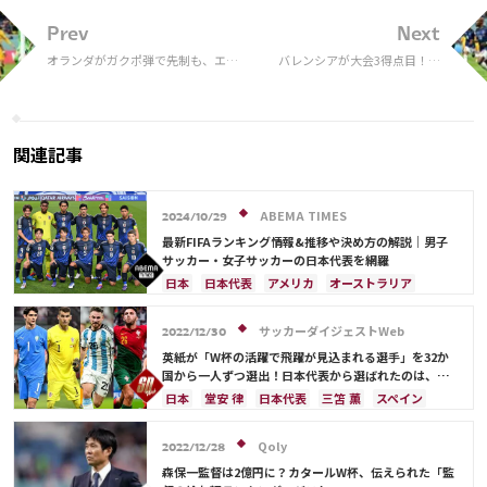
Prev
Next
オランダがガクポ弾で先制も、エク
バレンシアが大会3得点目！
アドルの大黒柱が意地の同点ゴー
オランダとエクアドルはドロ
ル！ドロー決着で開催国カタールの
ー…カタールの敗退が決定
敗退のみ決定【W杯A組】
関連記事
ABEMA TIMES
2024/10/29
最新FIFAランキング情報&推移や決め方の解説｜男子
サッカー・女子サッカーの日本代表を網羅
日本
日本代表
アメリカ
オーストラリア
サウジアラビア
ブラジル
アルゼンチン
カタール
イラン
韓国
ドイツ
スペイン
サッカーダイジェストWeb
2022/12/30
フランス
ベルギー
スイス
イングランド
英紙が「W杯の活躍で飛躍が見込まれる選手」を32か
オランダ
ポルトガル
デンマーク
セルビア
国から一人ずつ選出！日本代表から選ばれたのは、堂
安や三笘ではなく…
クロアチア
ポーランド
エクアドル
日本
堂安 律
日本代表
三笘 薫
スペイン
ウルグアイ
カナダ
メキシコ
ガーナ
田中 碧
ドイツ
カタール
クロアチア
イラン
セネガル
カメルーン
モロッコ
ウェールズ
サウジアラビア
デンマーク
セルビア
Qoly
2022/12/28
コスタリカ
フランス
ベルギー
スイス
イングランド
森保一監督は2億円に？カタールW杯、伝えられた「監