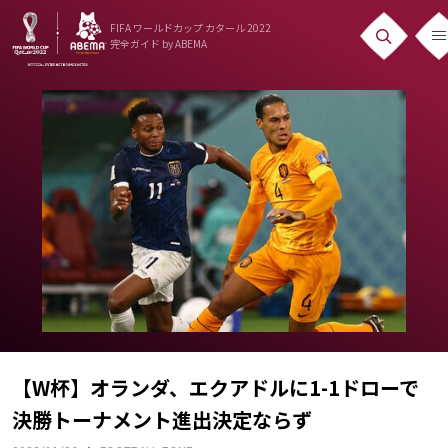
FIFA ワールドカップ カタール 2022
完全ガイド
by ABEMA
ニュース
News
出場国
Teams
日本代表
Team Japan
日程・結果
Schedule
【W杯】オランダ、エクアドルに1-1ドローで
決勝トーナメント進出決定ならず
ランキング