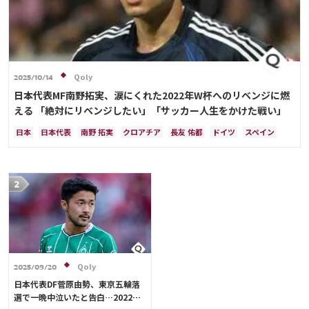
Qoly
2025/10/14
日本代表MF南野拓実、涙にくれた2022年W杯へのリベンジに燃
える 「絶対にリベンジしたい」「サッカー人生をかけた戦い」
日本
日本代表
南野 拓実
クロアチア
長友 佑都
ドイツ
スペイン
川島 永嗣
谷 晃生
吉田 麻也
谷口 彰悟
伊東 純也
Qoly
2025/09/20
日本代表DF菅原由勢、東京五輪落
選で一晩中泣いたと告白…2022年