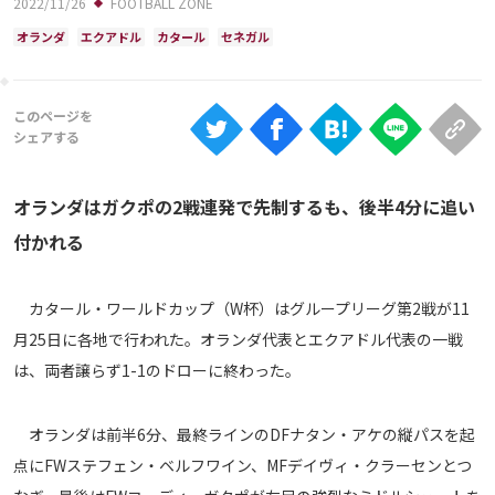
2022/11/26
FOOTBALL ZONE
Ranking
オランダ
エクアドル
カタール
セネガル
大会について
About
視聴方法
オランダはガクポの2戦連発で先制するも、後半4分に追い
iOS Apps
付かれる
Android
カタール・ワールドカップ（W杯）はグループリーグ第2戦が11
月25日に各地で行われた。オランダ代表とエクアドル代表の一戦
Web
は、両者譲らず1-1のドローに終わった。
ABEMAの視聴について
TV
オランダは前半6分、最終ラインのDFナタン・アケの縦パスを起
点にFWステフェン・ベルフワイン、MFデイヴィ・クラーセンとつ