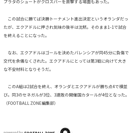
プラタのシュートがクロスバーを直撃する場面もあった。
運営会社
ご利用にあたって
この試合に勝てば決勝トーナメント進出決定というオランダだっ
プライバシーポリシー
たが、エクアドルに押され気味の後半は沈黙。そのまま1-1で試合
を終えることになった。
お問い合わせ
なお、エクアドルはゴールを決めたバレンシアが同45分に負傷で
Share
交代を余儀なくされた。エクアドルにとっては第3戦に向けて大き
© AbemaTV. Inc. All Rights Reserved.
な不安材料となりそうだ。
このA組は2試合を終え、オランダとエクアドルが勝ち点4で横並
び。同3のセネガルが3位、3連敗の開催国カタールが4位となった。
（FOOTBALL ZONE編集部）
FOOTBALL ZONE
powered by