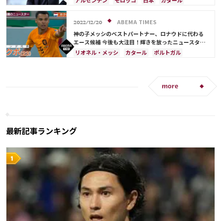
アルゼンチン
モロッコ
日本
カタール
ウルグアイ
メキシコ
ガーナ
カメルーン
イラン
サウジアラビア
ドイツ
デンマーク
アメリカ
日本代表
三笘 薫
田中 碧
セルビア
スペイン
フランス
ベルギー
ABEMA TIMES
2022/12/20
C・ロナウド
キリアン・ムバッペ
サディオ・マネ
クロアチア
スイス
イングランド
オランダ
神の子メッシのベストパートナー、ロナウドに代わる
ポーランド
ポルトガル
ブラジル
エクアドル
エース候補 今後も大注目！輝きを放ったニュースタ
ー・フォワード編
ウルグアイ
カナダ
メキシコ
ガーナ
リオネル・メッシ
カタール
ポルトガル
セネガル
カメルーン
韓国
アメリカ
ブラジル
リシャルリソン
オランダ
ウェールズ
オーストラリア
コスタリカ
アルゼンチン
ドイツ
セルビア
スイス
日本代表
リオネル・メッシ
ポーランド
エクアドル
セネガル
more
シュミット・ダニエル
C・ロナウド
最新記事ランキング