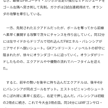
なぎ、最後はFWコーディ・ガクポが左足の強烈なミドルシュートを
メディアアライアンス
ゴール左隅へ突き刺して先制。ガクポは2試合連続得点で、オラン
ダの攻撃を牽引している。
一方、先制されたエクアドルだったが、ボールを奪ってから前線
へ素早く展開する攻撃で次々にチャンスを作り出していく。同32分
には左サイドからドリブルで切れ込んだFWエネル・バレンシアが
ニアサイドへ鋭いシュート。GKアンドリース・ノッペルトの好守に
阻まれたが、徐々にオランダゴールに迫っていく。オランダがリー
ドしたものの、エクアドルやや優勢の流れでハーフタイムを迎え
た。
すると、前半の勢いを後半に持ち込んだエクアドルは、後半4分
にバレンシアが同点ゴールをゲット。エストゥピニャンのシュート
のこぼれ球に素早く反応し、右足で押し込んだ。バレンシアは初戦
の2得点に続き、これで今大会3得点目。同14分にはMFゴンサロ・