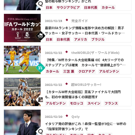
オランダ
ポーランド
ポルトガル
ブラジル
督の給与額ランキング」がこれ
アルゼンチン
エクアドル
ウルグアイ
カナダ
日本
サウジアラビア
日本代表
カタール
メキシコ
ガーナ
セネガル
カメルーン
イラン
ドイツ
デンマーク
セルビア
モロッコ
韓国
アメリカ
ウェールズ
スペイン
フランス
ベルギー
クロアチア
完全ガイド
2022/12/23
オーストラリア
コスタリカ
ケイラー・ナバス
スイス
イングランド
オランダ
ポーランド
最新FIFAランキング情報&推移や決め方の解説｜男子
サルダル・アズムン
ポルトガル
ブラジル
アルゼンチン
サッカー・女子サッカー・日本代表・ワールドカップ
出場国を網羅
エクアドル
ウルグアイ
カナダ
メキシコ
日本
日本代表
アメリカ
ブラジル
ガーナ
セネガル
カメルーン
モロッコ
韓国
オーストラリア
イラン
フランス
韓国
アメリカ
ウェールズ
オーストラリア
ドイツ
ベルギー
クロアチア
スイス
theWORLD(ザ・ワールドWeb)
2022/12/22
コスタリカ
イングランド
アルゼンチン
ガーナ
［特集／W杯カタール大会総集編 03］4大リーグでの
デンマーク
セルビア
スペイン
オランダ
ステップアップは確実 カタールで“価値爆上がり”の
11人
ポーランド
ポルトガル
エクアドル
カタール
三笘 薫
クロアチア
アルゼンチン
ウルグアイ
カナダ
メキシコ
セネガル
日本
イングランド
堂安 律
オランダ
カメルーン
モロッコ
ウェールズ
コスタリカ
モロッコ
日本代表
守田 英正
超WORLDサッカー!
2022/12/22
カタール
サウジアラビア
中山 雄太
リオネル・メッシ
ドイツ
スペイン
スイス
【カタールW杯大会総括】至高ファイナルで大団円
ポーランド
ポルトガル
エクアドル
セネガル
も、初の中東開催は多くの課題残す
コスタリカ
C・ロナウド
カリム・ベンゼマ
アルゼンチン
モロッコ
スペイン
フランス
メンフィス・デパイ
伊藤 洋輝
クロアチア
日本
ドイツ
カタール
ポルトガル
コスタリカ
リオネル・メッシ
Qoly
2022/12/20
サウジアラビア
オランダ
ブラジル
セネガル
イタリア発の評価がこれ！森保一監督が3位に…W杯の
韓国
オーストラリア
イラン
デンマーク
「指揮官評価ランキング」で
ベルギー
ポーランド
プレーオフ
エクアドル